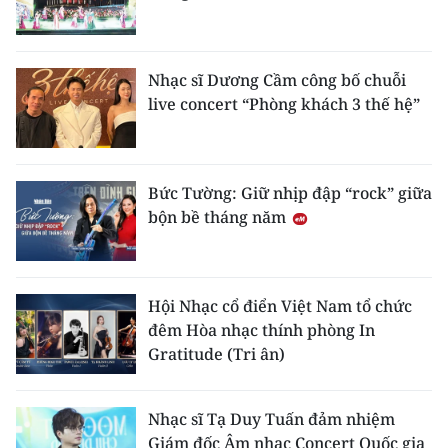
ENGLISH
中文
Nhạc sĩ Dương Cầm công bố chuỗi
live concert “Phòng khách 3 thế hệ”
FRANÇAIS
РУССКИЙ
Bức Tường: Giữ nhịp đập “rock” giữa
ESPAÑOL
bộn bề tháng năm
한국어
Hội Nhạc cổ điển Việt Nam tổ chức
đêm Hòa nhạc thính phòng In
Gratitude (Tri ân)
Nhạc sĩ Tạ Duy Tuấn đảm nhiệm
Giám đốc Âm nhạc Concert Quốc gia