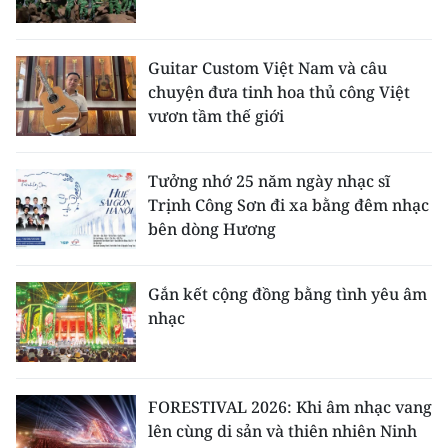
Media Pháp luật
Media Du lịch
Guitar Custom Việt Nam và câu
chuyện đưa tinh hoa thủ công Việt
Media Thế giới
vươn tầm thế giới
Media Thể thao
Tưởng nhớ 25 năm ngày nhạc sĩ
Media Giáo dục
Trịnh Công Sơn đi xa bằng đêm nhạc
Media Y tế
bên dòng Hương
Media Khoa học - Công nghệ
Gắn kết cộng đồng bằng tình yêu âm
Media Môi trường
nhạc
Ảnh
Infographic
FORESTIVAL 2026: Khi âm nhạc vang
lên cùng di sản và thiên nhiên Ninh