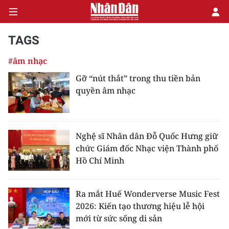
TAGS
#âm nhạc
CHÍNH TRỊ
Gỡ “nút thắt” trong thu tiền bản
quyền âm nhạc
KINH TẾ
VĂN HÓA
Nghệ sĩ Nhân dân Đỗ Quốc Hưng giữ
XÃ HỘI
chức Giám đốc Nhạc viện Thành phố
Hồ Chí Minh
PHÁP LUẬT
DU LỊCH
Ra mắt Huế Wonderverse Music Fest
2026: Kiến tạo thương hiệu lễ hội
THẾ GIỚI
mới từ sức sống di sản