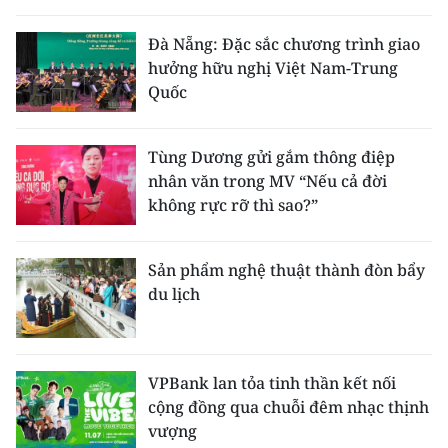
THỂ THAO
Đà Nẵng: Đặc sắc chương trình giao
hưởng hữu nghị Việt Nam-Trung
GIÁO DỤC
Quốc
Y TẾ
Tùng Dương gửi gắm thông điệp
KHOA HỌC - CÔNG NGHỆ
nhân văn trong MV “Nếu cả đời
không rực rỡ thì sao?”
MÔI TRƯỜNG
BẠN ĐỌC
Sản phẩm nghệ thuật thành đòn bẩy
du lịch
KIỂM CHỨNG THÔNG TIN
TRI THỨC CHUYÊN SÂU
VPBank lan tỏa tinh thần kết nối
cộng đồng qua chuỗi đêm nhạc thịnh
54 DÂN TỘC VIỆT NAM
vượng