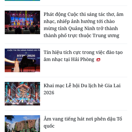
CHƯƠNG TRÌNH OCOP - MỖI XÃ
MỘT SẢN PHẨM
Phát động Cuộc thi sáng tác thơ, âm
nhạc, nhiếp ảnh hướng tới chào
mừng tỉnh Quảng Ninh trở thành
RADIO
thành phố trực thuộc Trung ương
MEDIA CENTER
Tín hiệu tích cực trong việc đào tạo
E-Magazine
âm nhạc tại Hải Phòng
Video
Media Chính trị
Khai mạc Lễ hội Du lịch hè Gia Lai
2026
Media Kinh tế
Media Văn hóa
Âm vang tiếng hát nơi phên dậu Tổ
Media Xã hội
quốc