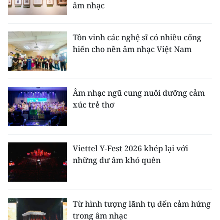
âm nhạc
CHUYÊN ĐỀ
Tôn vinh các nghệ sĩ có nhiều cống
CÁC CHUYÊN TRANG
hiến cho nền âm nhạc Việt Nam
VỀ BÁO NHÂN DÂN
Âm nhạc ngũ cung nuôi dưỡng cảm
THỜI NAY
xúc trẻ thơ
NHÂN DÂN CUỐI TUẦN
NHÂN DÂN HẰNG THÁNG
Viettel Y-Fest 2026 khép lại với
những dư âm khó quên
MUA BÁO
ĐỌC BÁO IN
Từ hình tượng lãnh tụ đến cảm hứng
trong âm nhạc