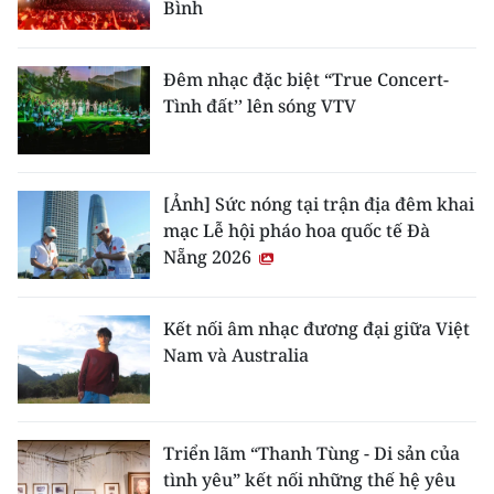
Bình
TIN MỚI
TIN ĐỊA PHƯƠNG
Đêm nhạc đặc biệt “True Concert-
Tình đất’’ lên sóng VTV
Trung du và miền núi phía Bắc
Đồng bằng sông Hồng
[Ảnh] Sức nóng tại trận địa đêm khai
Bắc Trung Bộ
mạc Lễ hội pháo hoa quốc tế Đà
Nẵng 2026
Duyên hải Nam Trung Bộ và Tây
Nguyên
Kết nối âm nhạc đương đại giữa Việt
Đông Nam Bộ
Nam và Australia
Đồng bằng sông Cửu Long
Chuyên trang Hà Nội
Triển lãm “Thanh Tùng - Di sản của
tình yêu” kết nối những thế hệ yêu
Chuyên trang TP. Hồ Chí Minh