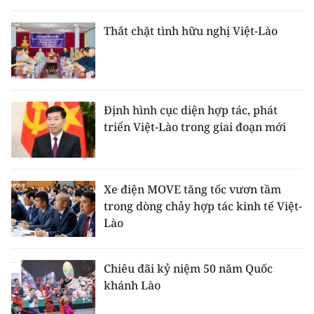
THỂ THAO
Thắt chặt tình hữu nghị Việt-Lào
GIÁO DỤC
Y TẾ
Định hình cục diện hợp tác, phát
KHOA HỌC - CÔNG NGHỆ
triển Việt-Lào trong giai đoạn mới
MÔI TRƯỜNG
BẠN ĐỌC
Xe điện MOVE tăng tốc vươn tầm
trong dòng chảy hợp tác kinh tế Việt-
KIỂM CHỨNG THÔNG TIN
Lào
TRI THỨC CHUYÊN SÂU
Chiêu đãi kỷ niệm 50 năm Quốc
khánh Lào
54 DÂN TỘC VIỆT NAM