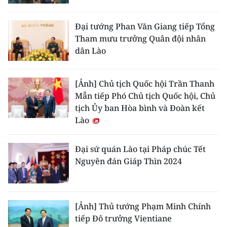
Media Pháp luật
Media Du lịch
Đại tướng Phan Văn Giang tiếp Tổng
Tham mưu trưởng Quân đội nhân
Media Thế giới
dân Lào
Media Thể thao
[Ảnh] Chủ tịch Quốc hội Trần Thanh
Media Giáo dục
Mẫn tiếp Phó Chủ tịch Quốc hội, Chủ
tịch Ủy ban Hòa bình và Đoàn kết
Media Y tế
Lào
Media Khoa học - Công nghệ
Đại sứ quán Lào tại Pháp chúc Tết
Media Môi trường
Nguyên đán Giáp Thìn 2024
Ảnh
Infographic
[Ảnh] Thủ tướng Phạm Minh Chính
tiếp Đô trưởng Vientiane