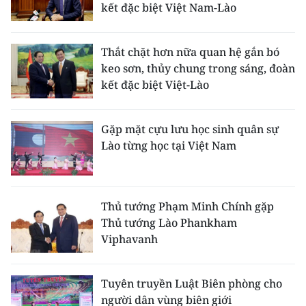
kết đặc biệt Việt Nam-Lào
CHUYÊN ĐỀ
Thắt chặt hơn nữa quan hệ gắn bó
CÁC CHUYÊN TRANG
keo sơn, thủy chung trong sáng, đoàn
kết đặc biệt Việt-Lào
VỀ BÁO NHÂN DÂN
Gặp mặt cựu lưu học sinh quân sự
THỜI NAY
Lào từng học tại Việt Nam
NHÂN DÂN CUỐI TUẦN
NHÂN DÂN HẰNG THÁNG
Thủ tướng Phạm Minh Chính gặp
Thủ tướng Lào Phankham
MUA BÁO
Viphavanh
ĐỌC BÁO IN
Tuyên truyền Luật Biên phòng cho
người dân vùng biên giới