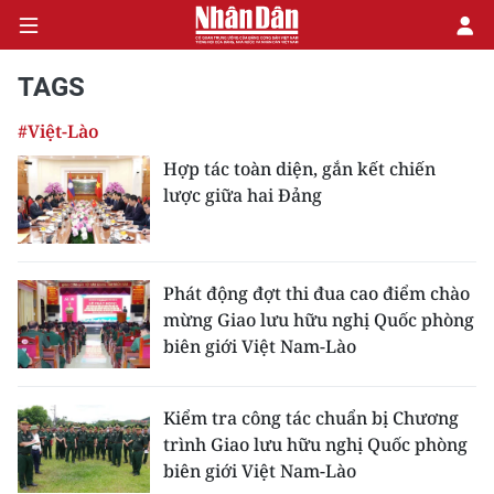
TAGS
#Việt-Lào
CHÍNH TRỊ
Hợp tác toàn diện, gắn kết chiến
lược giữa hai Đảng
KINH TẾ
VĂN HÓA
Phát động đợt thi đua cao điểm chào
XÃ HỘI
mừng Giao lưu hữu nghị Quốc phòng
biên giới Việt Nam-Lào
PHÁP LUẬT
DU LỊCH
Kiểm tra công tác chuẩn bị Chương
trình Giao lưu hữu nghị Quốc phòng
THẾ GIỚI
biên giới Việt Nam-Lào