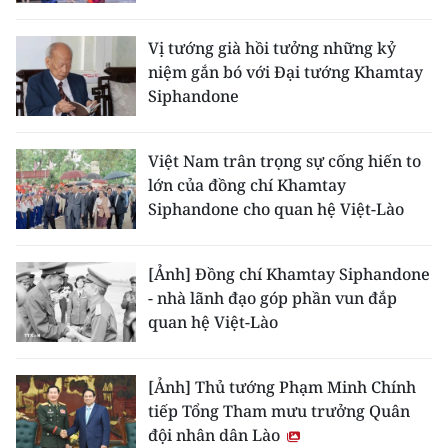
CHƯƠNG TRÌNH OCOP - MỖI XÃ
MỘT SẢN PHẨM
Vị tướng già hồi tưởng những kỷ
niệm gắn bó với Đại tướng Khamtay
Siphandone
RADIO
MEDIA CENTER
Việt Nam trân trọng sự cống hiến to
lớn của đồng chí Khamtay
E-Magazine
Siphandone cho quan hệ Việt-Lào
Video
[Ảnh] Đồng chí Khamtay Siphandone
Media Chính trị
- nhà lãnh đạo góp phần vun đắp
quan hệ Việt-Lào
Media Kinh tế
Media Văn hóa
[Ảnh] Thủ tướng Phạm Minh Chính
tiếp Tổng Tham mưu trưởng Quân
Media Xã hội
đội nhân dân Lào