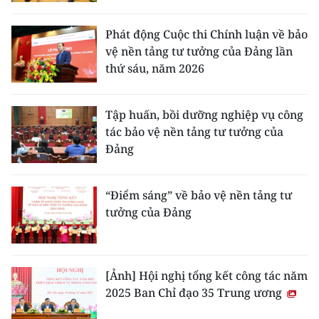
CHƯƠNG TRÌNH OCOP - MỖI XÃ
MỘT SẢN PHẨM
Phát động Cuộc thi Chính luận về bảo
vệ nền tảng tư tưởng của Đảng lần
thứ sáu, năm 2026
RADIO
MEDIA CENTER
Tập huấn, bồi dưỡng nghiệp vụ công
tác bảo vệ nền tảng tư tưởng của
E-Magazine
Đảng
Video
“Điểm sáng” về bảo vệ nền tảng tư
Media Chính trị
tưởng của Đảng
Media Kinh tế
Media Văn hóa
[Ảnh] Hội nghị tổng kết công tác năm
2025 Ban Chỉ đạo 35 Trung ương
Media Xã hội