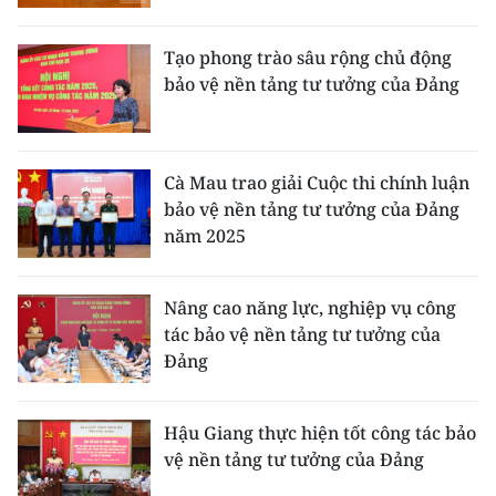
Media Pháp luật
Media Du lịch
Tạo phong trào sâu rộng chủ động
bảo vệ nền tảng tư tưởng của Đảng
Media Thế giới
Media Thể thao
Cà Mau trao giải Cuộc thi chính luận
Media Giáo dục
bảo vệ nền tảng tư tưởng của Đảng
năm 2025
Media Y tế
Media Khoa học - Công nghệ
Nâng cao năng lực, nghiệp vụ công
tác bảo vệ nền tảng tư tưởng của
Media Môi trường
Đảng
Ảnh
Hậu Giang thực hiện tốt công tác bảo
Infographic
vệ nền tảng tư tưởng của Đảng