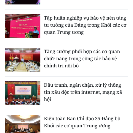
CHUYÊN ĐỀ
Tập huấn nghiệp vụ bảo vệ nền tảng
tư tưởng của Đảng trong Khối các cơ
CÁC CHUYÊN TRANG
quan Trung ương
VỀ BÁO NHÂN DÂN
Tăng cường phối hợp các cơ quan
chức năng trong công tác bảo vệ
THỜI NAY
chính trị nội bộ
NHÂN DÂN CUỐI TUẦN
Đấu tranh, ngăn chặn, xử lý thông
NHÂN DÂN HẰNG THÁNG
tin xấu độc trên internet, mạng xã
hội
MUA BÁO
ĐỌC BÁO IN
Kiện toàn Ban Chỉ đạo 35 Đảng bộ
Khối các cơ quan Trung ương