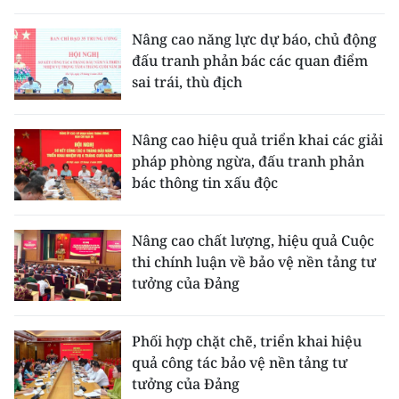
THỂ THAO
Nâng cao năng lực dự báo, chủ động
đấu tranh phản bác các quan điểm
GIÁO DỤC
sai trái, thù địch
Y TẾ
Nâng cao hiệu quả triển khai các giải
KHOA HỌC - CÔNG NGHỆ
pháp phòng ngừa, đấu tranh phản
bác thông tin xấu độc
MÔI TRƯỜNG
BẠN ĐỌC
Nâng cao chất lượng, hiệu quả Cuộc
thi chính luận về bảo vệ nền tảng tư
KIỂM CHỨNG THÔNG TIN
tưởng của Đảng
TRI THỨC CHUYÊN SÂU
Phối hợp chặt chẽ, triển khai hiệu
quả công tác bảo vệ nền tảng tư
54 DÂN TỘC VIỆT NAM
tưởng của Đảng