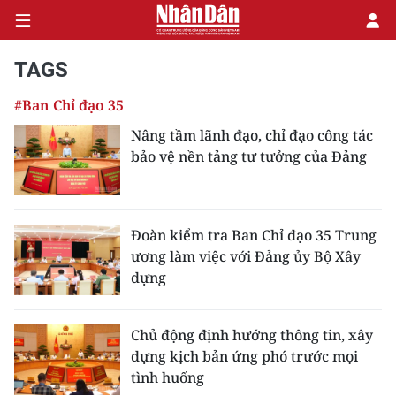
TAGS
#Ban Chỉ đạo 35
CHÍNH TRỊ
Nâng tầm lãnh đạo, chỉ đạo công tác
bảo vệ nền tảng tư tưởng của Đảng
KINH TẾ
VĂN HÓA
Đoàn kiểm tra Ban Chỉ đạo 35 Trung
XÃ HỘI
ương làm việc với Đảng ủy Bộ Xây
dựng
PHÁP LUẬT
DU LỊCH
Chủ động định hướng thông tin, xây
dựng kịch bản ứng phó trước mọi
THẾ GIỚI
tình huống