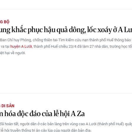
G BỘ
ung khắc phục hậu quả dông, lốc xoáy ở A Lư
 Ban Chỉ huy Phòng, chống thiên tai-Tìm kiếm cứu nạn thành phố Huế thông báo
 ra tại
huyện A Lưới
, thành phố Huế chiều 23/4 đã làm 27 nhà dân, trường học tố
iệt hại về người.
 DI SẢN
n hóa độc đáo của lễ hội A Za
đã hoàn tất, người dân ở các bản làng trên vùng cao A Lưới (thành phố Huế) qu
- lễ hội truyền thống tri ân cây lúa của người dân bản địa.