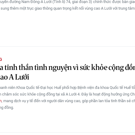
tuyến đường Nam Đông-A Lưới (Tỉnh lộ 74, giai đoạn 3) chính thức được bàn gia
 sung thêm một trục giao thông quan trọng kết nối vùng cao A Lưới với trung tâ
G
a tinh thần tình nguyện vì sức khỏe cộng đồ
ao A Lưới
hanh niên Khoa Quốc tế-Đại học Huế phối hợp Bệnh viện đa khoa Quốc tế Huế t
h chăm sóc sức khỏe cộng đồng tại xã A Lưới 4. Đây là hoạt động hưởng ứng Ch
h
, mang dịch vụ y tế đến với người dân vùng cao, góp phần lan tỏa tinh thần sẻ ch
ng đồng.