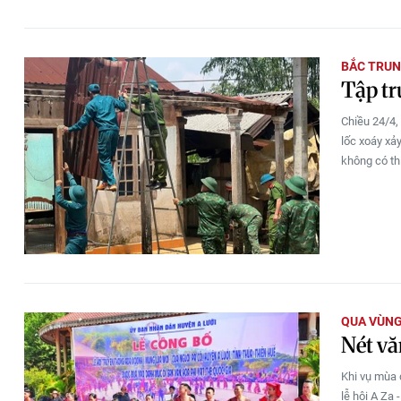
BẮC TRUN
Tập tr
Chiều 24/4,
lốc xoáy xảy
không có th
QUA VÙNG
Nét vă
Khi vụ mùa 
lễ hội A Za 