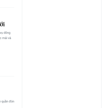
ới
 vụ dông
c mái và
ây quần đón