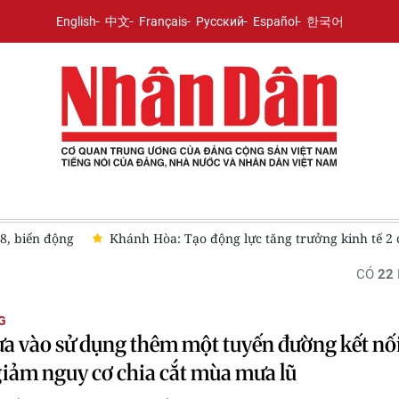
English
中文
Français
Русский
Español
한국어
 8, biển động
Khánh Hòa: Tạo động lực tăng trưởng kinh tế 2 
CÓ
22
G
a vào sử dụng thêm một tuyến đường kết nố
giảm nguy cơ chia cắt mùa mưa lũ