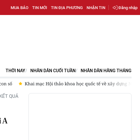
MUA BÁO
TIN MỚI
TIN ĐỊA PHƯƠNG
NHẬN TIN
Đăng nhập
THỜI NAY
NHÂN DÂN CUỐI TUẦN
NHÂN DÂN HẰNG THÁNG
con số
Khai mạc Hội thảo khoa học quốc tế về xây dựng Nhà
KẾT QUẢ
i A