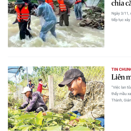
chia c
Ngày 3/11, 
tiếp tục xảy
TIN CHUN
Liên m
“Việc lan t
thấy mầu xa
Thành, Giám