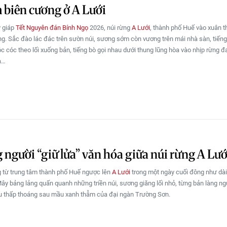
 biên cương ở A Lưới
 giáp
Tết Nguyên đán Bính Ngọ
2026, núi rừng
A Lưới
, thành phố Huế vào xuân 
êng. Sắc đào lác đác trên sườn núi, sương sớm còn vương trên mái nhà sàn, tiến
óc cóc theo lối xuống bản, tiếng bò gọi nhau dưới thung lũng hòa vào nhịp rừng 
a…
người “giữ lửa” văn hóa giữa núi rừng A Lướ
 từ trung tâm thành phố Huế ngược lên
A Lưới
trong một ngày cuối đông như dà
Mây bảng lảng quấn quanh những triền núi, sương giăng lối nhỏ, từng bản làng ng
u thấp thoáng sau mầu xanh thẫm của đại ngàn Trường Sơn.