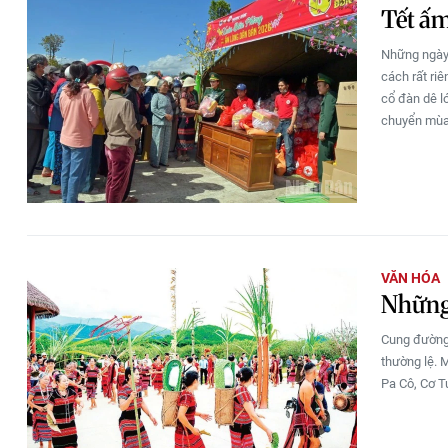
Tết ấm
Những ngày
cách rất ri
cổ đàn dê l
chuyển mù
VĂN HÓA
Những 
Cung đường
thường lệ. 
Pa Cô, Cơ T