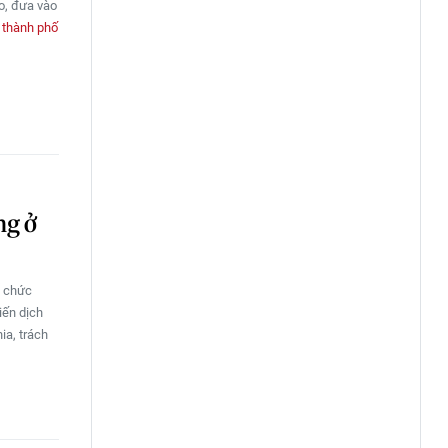
o, đưa vào
m
thành phố
ng ở
ổ chức
iến dịch
ia, trách