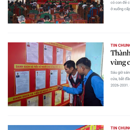
có con đẻ c
ở xuống cấp,
TIN CHUN
Thành 
vùng c
Sáu giờ sán
cửa, bắt đầ
2026-2031. 
TIN CHUN