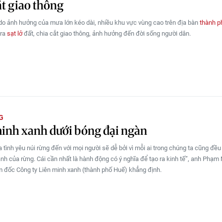
ắt giao thông
do ảnh hưởng của mưa lớn kéo dài, nhiều khu vực vùng cao trên địa bàn
thành p
 ra
sạt lở
đất, chia cắt giao thông, ảnh hưởng đến đời sống người dân.
G
inh xanh dưới bóng đại ngàn
ỏa tình yêu núi rừng đến với mọi người sẽ dễ bởi vì mỗi ai trong chúng ta cũng đề
nh của rừng. Cái cần nhất là hành động có ý nghĩa để tạo ra kinh tế”, anh Phạm
 đốc Công ty Liên minh xanh (thành phố Huế) khẳng định.