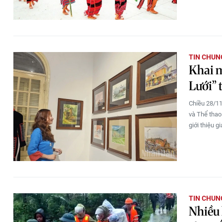
TIN CHUN
Khai m
Lưới” 
Chiều 28/11
và Thể tha
giới thiệu 
TIN CHUN
Nhiều 