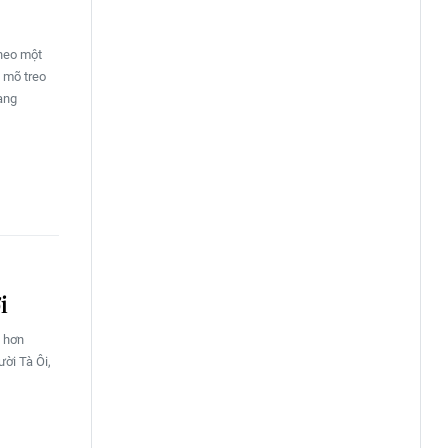
theo một
g mõ treo
đang
i
i hơn
ười Tà Ôi,