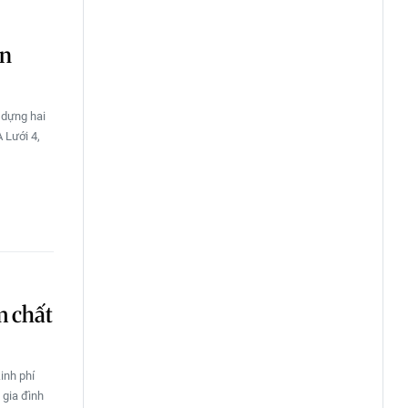
àn
 dựng hai
A Lưới 4,
m chất
inh phí
 gia đình