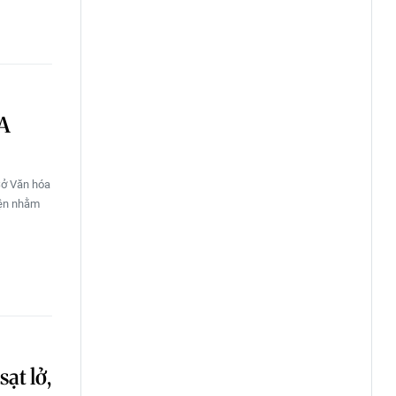
 A
Sở Văn hóa
iện nhằm
ạt lở,