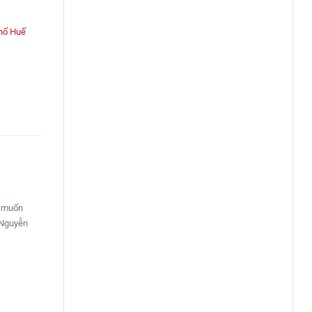
hố Huế
u muốn
 Nguyễn