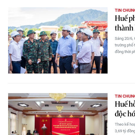
TIN CHUN
Huế ph
thành 
Sáng 20/6, 
trường phổ t
đồng thời p
TIN CHUN
Huế hỗ
độc h
Theo kế hoạ
3,69 tỷ đồn