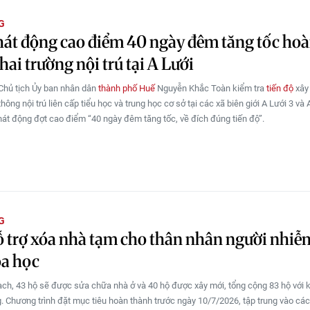
G
át động cao điểm 40 ngày đêm tăng tốc ho
hai trường nội trú tại A Lưới
Chủ tịch Ủy ban nhân dân
thành phố Huế
Nguyễn Khắc Toàn kiểm tra
tiến độ
xây
hông nội trú liên cấp tiểu học và trung học cơ sở tại các xã biên giới A Lưới 3 và 
hát động đợt cao điểm “40 ngày đêm tăng tốc, về đích đúng tiến độ”.
G
 trợ xóa nhà tạm cho thân nhân người nhiễ
óa học
ch, 43 hộ sẽ được sửa chữa nhà ở và 40 hộ được xây mới, tổng cộng 83 hộ với k
g. Chương trình đặt mục tiêu hoàn thành trước ngày 10/7/2026, tập trung vào các