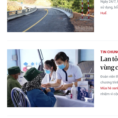
Ngày 24/7, 
sử dụng, bổ
Huế
.
TIN CHUN
Lan tỏ
vùng c
Đoàn viên t
chương trìn
Mùa hè xan
nhiệm vì cộ