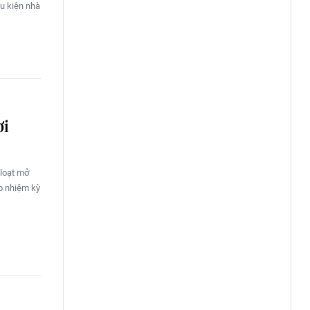
u kiện nhà
ơi
loạt mở
p nhiệm kỳ