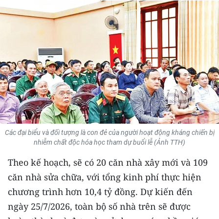
THỂ THAO
GIÁO DỤC
Y TẾ
KHOA HỌC - CÔNG NGHỆ
MÔI TRƯỜNG
BẠN ĐỌC
Các đại biểu và đối tượng là con đẻ của người hoạt động kháng chiến bị
nhiễm chất độc hóa học tham dự buổi lễ (Ảnh TTH)
KIỂM CHỨNG THÔNG TIN
Theo kế hoạch, sẽ có 20 căn nhà xây mới và 109
TRI THỨC CHUYÊN SÂU
căn nhà sửa chữa, với tổng kinh phí thực hiện
chương trình hơn 10,4 tỷ đồng. Dự kiến đến
54 DÂN TỘC VIỆT NAM
ngày 25/7/2026, toàn bộ số nhà trên sẽ được