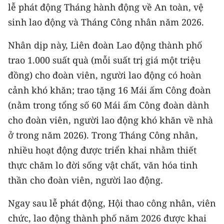
lễ phát động Tháng hành động về An toàn, vệ
TIN MỚI
sinh lao động và Tháng Công nhân năm 2026.
TIN ĐỊA PHƯƠNG
Nhân dịp này, Liên đoàn Lao động thành phố
Trung du và miền núi phía Bắc
trao 1.000 suất quà (mỗi suất trị giá một triệu
đồng) cho đoàn viên, người lao động có hoàn
Đồng bằng sông Hồng
cảnh khó khăn; trao tặng 16 Mái ấm Công đoàn
Bắc Trung Bộ
(nằm trong tổng số 60 Mái ấm Công đoàn dành
cho đoàn viên, người lao động khó khăn về nhà
Duyên hải Nam Trung Bộ và Tây
ở trong năm 2026). Trong Tháng Công nhân,
Nguyên
nhiều hoạt động được triển khai nhằm thiết
Đông Nam Bộ
thực chăm lo đời sống vật chất, văn hóa tinh
Đồng bằng sông Cửu Long
thần cho đoàn viên, người lao động.
Chuyên trang Hà Nội
Ngay sau lễ phát động, Hội thao công nhân, viên
chức, lao động thành phố năm 2026 được khai
Chuyên trang TP. Hồ Chí Minh