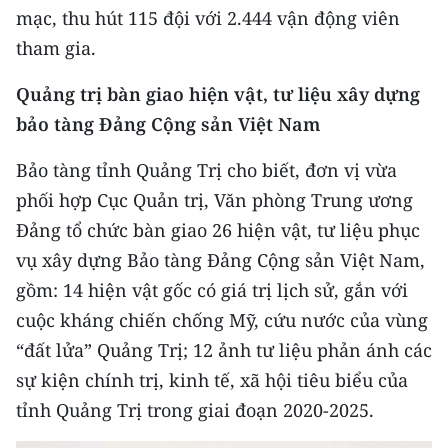
mạc, thu hút 115 đội với 2.444 vận động viên
CHUYÊN ĐỀ
tham gia.
CÁC CHUYÊN TRANG
Quảng trị bàn giao hiện vật, tư liệu xây dựng
bảo tàng Đảng Cộng sản Việt Nam
VỀ BÁO NHÂN DÂN
Bảo tàng tỉnh Quảng Trị cho biết, đơn vị vừa
phối hợp Cục Quản trị, Văn phòng Trung ương
THỜI NAY
Đảng tổ chức bàn giao 26 hiện vật, tư liệu phục
NHÂN DÂN CUỐI TUẦN
vụ xây dựng Bảo tàng Đảng Cộng sản Việt Nam,
gồm: 14 hiện vật gốc có giá trị lịch sử, gắn với
NHÂN DÂN HẰNG THÁNG
cuộc kháng chiến chống Mỹ, cứu nước của vùng
MUA BÁO
“đất lửa” Quảng Trị; 12 ảnh tư liệu phản ánh các
sự kiện chính trị, kinh tế, xã hội tiêu biểu của
ĐỌC BÁO IN
tỉnh Quảng Trị trong giai đoạn 2020-2025.