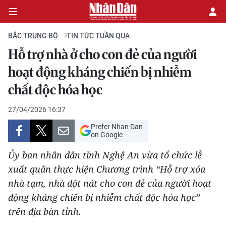
BẮC TRUNG BỘ
TIN TỨC TUẦN QUA
Hỗ trợ nhà ở cho con đẻ của người
CHÍNH TRỊ
hoạt động kháng chiến bị nhiễm
chất độc hóa học
KINH TẾ
27/04/2026 16:37
VĂN HÓA
Prefer Nhan Dan
on Google
XÃ HỘI
Ủy ban nhân dân tỉnh Nghệ An vừa tổ chức lễ
PHÁP LUẬT
xuất quân thực hiện Chương trình “Hỗ trợ xóa
nhà tạm, nhà dột nát cho con đẻ của người hoạt
DU LỊCH
động kháng chiến bị nhiễm chất độc hóa học”
trên địa bàn tỉnh.
THẾ GIỚI