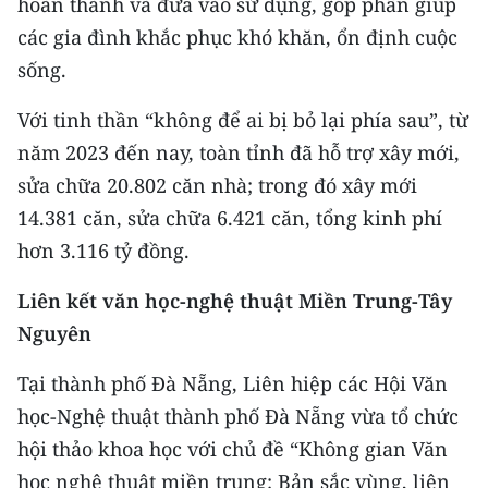
hoàn thành và đưa vào sử dụng, góp phần giúp
CHƯƠNG TRÌNH OCOP - MỖI XÃ
MỘT SẢN PHẨM
các gia đình khắc phục khó khăn, ổn định cuộc
sống.
RADIO
Với tinh thần “không để ai bị bỏ lại phía sau”, từ
năm 2023 đến nay, toàn tỉnh đã hỗ trợ xây mới,
MEDIA CENTER
sửa chữa 20.802 căn nhà; trong đó xây mới
E-Magazine
14.381 căn, sửa chữa 6.421 căn, tổng kinh phí
hơn 3.116 tỷ đồng.
Video
Liên kết văn học-nghệ thuật Miền Trung-Tây
Media Chính trị
Nguyên
Media Kinh tế
Tại thành phố Đà Nẵng, Liên hiệp các Hội Văn
Media Văn hóa
học-Nghệ thuật thành phố Đà Nẵng vừa tổ chức
hội thảo khoa học với chủ đề “Không gian Văn
Media Xã hội
học nghệ thuật miền trung: Bản sắc vùng, liên