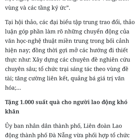
Media Pháp luật
vùng và các tầng ký ức”.
Media Du lịch
Tại hội thảo, các đại biểu tập trung trao đổi, thảo
Media Thế giới
luận góp phần làm rõ những chuyển động của
văn học-nghệ thuật miền trung trong bối cảnh
Media Thể thao
hiện nay; đồng thời gợi mở các hướng đi thiết
Media Giáo dục
thực như: Xây dựng các chuyên đề nghiên cứu
chuyên sâu; tổ chức trại sáng tác theo vùng đề
Media Y tế
tài; tăng cường liên kết, quảng bá giá trị văn
Media Khoa học - Công nghệ
hóa;…
Media Môi trường
Tặng 1.000 suất quà cho người lao động khó
khăn
Ảnh
Ủy ban nhân dân thành phố, Liên đoàn Lao
Infographic
động thành phố Đà Nẵng vừa phối hợp tổ chức