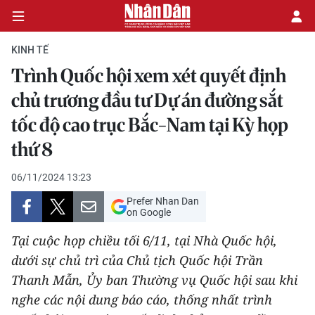
KINH TẾ
Trình Quốc hội xem xét quyết định
CHÍNH TRỊ
chủ trương đầu tư Dự án đường sắt
tốc độ cao trục Bắc-Nam tại Kỳ họp
KINH TẾ
thứ 8
VĂN HÓA
06/11/2024 13:23
XÃ HỘI
Prefer Nhan Dan
on Google
PHÁP LUẬT
Tại cuộc họp chiều tối 6/11, tại Nhà Quốc hội,
dưới sự chủ trì của Chủ tịch Quốc hội Trần
DU LỊCH
Thanh Mẫn, Ủy ban Thường vụ Quốc hội sau khi
THẾ GIỚI
nghe các nội dung báo cáo, thống nhất trình