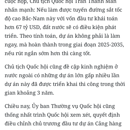
cuộc họp, Chủ tịch Quốc hội Trần Thanh Mẫn
nhấn mạnh: Nếu làm được tuyến đường sắt tốc
CHUYÊN ĐỀ
độ cao Bắc-Nam này với vốn đầu tư khái toán
CÁC CHUYÊN TRANG
hơn 67 tỷ USD, đất nước sẽ có điều kiện phát
triển. Theo tính toán, dự án không phải là làm
ngay, mà hoàn thành trong giai đoạn 2025-2035,
VỀ BÁO NHÂN DÂN
nếu rút ngắn sớm hơn thì càng tốt.
THỜI NAY
Chủ tịch Quốc hội cũng đề cập kinh nghiệm ở
NHÂN DÂN CUỐI TUẦN
nước ngoài có những dự án lớn gấp nhiều lần
dự án này đã được triển khai thi công trong thời
NHÂN DÂN HẰNG THÁNG
gian khoảng 3 năm.
MUA BÁO
Chiều nay, Ủy ban Thường vụ Quốc hội cũng
thống nhất trình Quốc hội xem xét, quyết định
ĐỌC BÁO IN
điều chỉnh chủ trương đầu tư dự án Cảng hàng