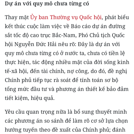
CHƯƠNG TRÌNH OCOP - MỖI XÃ
Dự án với quy mô chưa từng có
MỘT SẢN PHẨM
Thay mặt
Ủy ban Thường vụ Quốc hội
, phát biểu
kết thúc cuộc làm việc về Báo cáo dự án đường
RADIO
sắt tốc độ cao trục Bắc-Nam, Phó Chủ tịch Quốc
MEDIA CENTER
hội Nguyễn Đức Hải nêu rõ: Đây là dự án với
quy mô chưa từng có ở nước ta, chưa có tiền lệ
E-Magazine
thực hiện, tác động nhiều mặt của đời sống kinh
tế-xã hội, đến tài chính, nợ công, do đó, đề nghị
Video
Chính phủ tiếp tục rà soát để tính toán sơ bộ
Media Chính trị
tổng mức đầu tư và phương án thiết kế bảo đảm
Media Kinh tế
tiết kiệm, hiệu quả.
Media Văn hóa
Yêu cầu quan trọng nữa là bổ sung thuyết minh
các phương án so sánh để làm rõ cơ sở lựa chọn
Media Xã hội
hướng tuyến theo đề xuất của Chính phủ; đánh