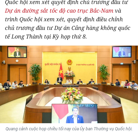
Quốc hội xem xét quyết định chủ trương đầu tư
THỂ THAO
Dự án đường sắt tốc độ cao trục Bắc-Nam
và
trình Quốc hội xem xét, quyết định điều chỉnh
GIÁO DỤC
chủ trương đầu tư Dự án Cảng hàng không quốc
tế Long Thành tại Kỳ họp thứ 8.
Y TẾ
KHOA HỌC - CÔNG NGHỆ
MÔI TRƯỜNG
BẠN ĐỌC
KIỂM CHỨNG THÔNG TIN
TRI THỨC CHUYÊN SÂU
54 DÂN TỘC VIỆT NAM
Quang cảnh cuộc họp chiều tối nay của Ủy ban Thường vụ Quốc hội.