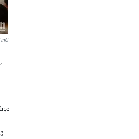
i mới
,
i
 học
ng