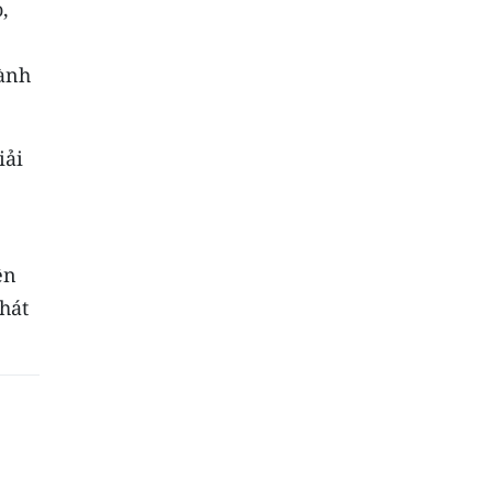
,
gành
iải
ên
hát