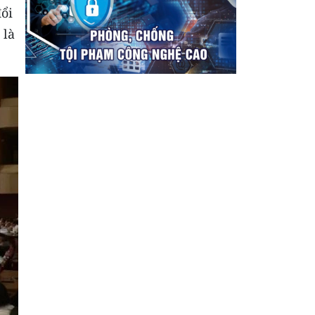
đổi
 là