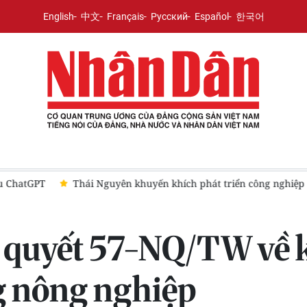
English
中文
Français
Русский
Español
한국어
 ChatGPT
Thái Nguyên khuyến khích phát triển công nghiệp c
ị quyết 57-NQ/TW về 
g nông nghiệp