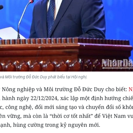
à Môi trường Đỗ Đức Duy phát biểu tại Hội nghị.
g Nông nghiệp và Môi trường Đỗ Đức Duy cho biết:
N
n hành ngày 22/12/2024, xác lập một định hướng chi
c, công nghệ, đổi mới sáng tạo và chuyển đổi số kh
 bền vững, mà còn là “thời cơ tốt nhất” để Việt Nam 
 mạnh, hùng cường trong kỷ nguyên mới.