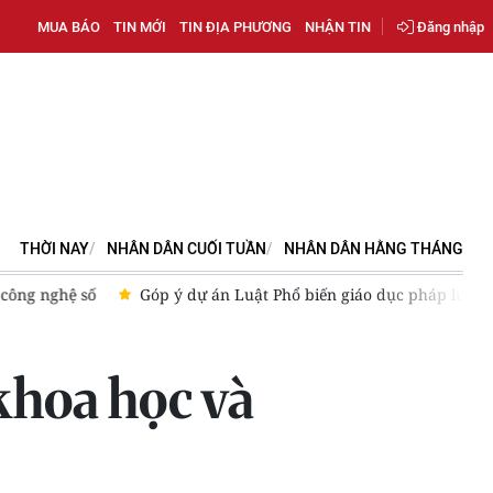
MUA BÁO
TIN MỚI
TIN ĐỊA PHƯƠNG
NHẬN TIN
Đăng nhập
THỜI NAY
NHÂN DÂN CUỐI TUẦN
NHÂN DÂN HẰNG THÁNG
ông nghệ số
Góp ý dự án Luật Phổ biến giáo dục pháp luật (sử
khoa học và