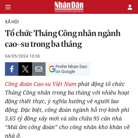
XÃ HỘI
Tổ chức Tháng Công nhân ngành
CHÍNH TRỊ
cao-su trong ba tháng
KINH TẾ
04/05/2024 10:36
Prefer Nhan Dan
VĂN HÓA
on Google
Công đoàn Cao-su Việt Nam
phát động tổ chức
XÃ HỘI
Tháng Công nhân trong ba tháng với nhiều hoạt
động thiết thực, ý nghĩa hướng về người lao
PHÁP LUẬT
động. Đặc biệt, công đoàn ngành hỗ trợ kinh phí
DU LỊCH
5,65 tỷ đồng xây mới và sữa chữa 95 căn nhà
“Mái ấm công đoàn” cho công nhân khó khăn về
THẾ GIỚI
nhà ở.