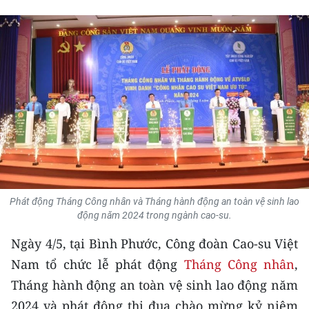
THỂ THAO
GIÁO DỤC
Y TẾ
KHOA HỌC - CÔNG NGHỆ
MÔI TRƯỜNG
BẠN ĐỌC
Phát động Tháng Công nhân và Tháng hành động an toàn vệ sinh lao
KIỂM CHỨNG THÔNG TIN
động năm 2024 trong ngành cao-su.
Ngày 4/5, tại Bình Phước, Công đoàn Cao-su Việt
TRI THỨC CHUYÊN SÂU
Nam tổ chức lễ phát động
Tháng Công nhân
,
54 DÂN TỘC VIỆT NAM
Tháng hành động an toàn vệ sinh lao động năm
2024 và phát động thi đua chào mừng kỷ niệm