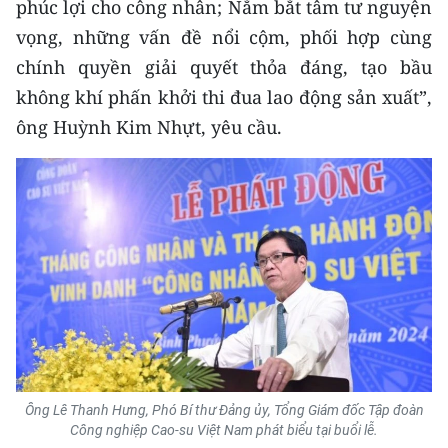
phúc lợi cho công nhân; Nắm bắt tâm tư nguyện
vọng, những vấn đề nổi cộm, phối hợp cùng
CHUYÊN ĐỀ
chính quyền giải quyết thỏa đáng, tạo bầu
CÁC CHUYÊN TRANG
không khí phấn khởi thi đua lao động sản xuất”,
ông Huỳnh Kim Nhựt, yêu cầu.
VỀ BÁO NHÂN DÂN
THỜI NAY
NHÂN DÂN CUỐI TUẦN
NHÂN DÂN HẰNG THÁNG
MUA BÁO
ĐỌC BÁO IN
Ông Lê Thanh Hưng, Phó Bí thư Đảng ủy, Tổng Giám đốc Tập đoàn
Công nghiệp Cao-su Việt Nam phát biểu tại buổi lễ.