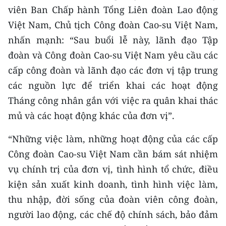
viên Ban Chấp hành Tổng Liên đoàn Lao động
TIN MỚI
Việt Nam, Chủ tịch Công đoàn Cao-su Việt Nam,
TIN ĐỊA PHƯƠNG
nhấn mạnh: “Sau buổi lễ này, lãnh đạo Tập
đoàn và Công đoàn Cao-su Việt Nam yêu cầu các
Trung du và miền núi phía Bắc
cấp công đoàn và lãnh đạo các đơn vị tập trung
Đồng bằng sông Hồng
các nguồn lực để triển khai các hoạt động
Tháng công nhân gắn với việc ra quân khai thác
Bắc Trung Bộ
mủ và các hoạt động khác của đơn vị”.
Duyên hải Nam Trung Bộ và Tây
Nguyên
“Những việc làm, những hoạt động của các cấp
Công đoàn Cao-su Việt Nam cần bám sát nhiệm
Đông Nam Bộ
vụ chính trị của đơn vị, tình hình tổ chức, điều
Đồng bằng sông Cửu Long
kiện sản xuất kinh doanh, tình hình việc làm,
thu nhập, đời sống của đoàn viên công đoàn,
Chuyên trang Hà Nội
người lao động, các chế độ chính sách, bảo đảm
Chuyên trang TP. Hồ Chí Minh