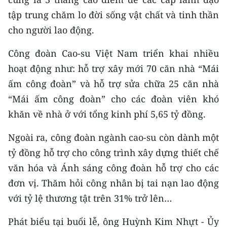
Media Pháp luật
tập trung chăm lo đời sống vật chất và tinh thần
Media Du lịch
cho người lao động.
Media Thế giới
Công đoàn Cao-su Việt Nam triển khai nhiều
hoạt động như: hỗ trợ xây mới 70 căn nhà “Mái
Media Thể thao
ấm công đoàn” và hỗ trợ sửa chữa 25 căn nhà
Media Giáo dục
“Mái ấm công đoàn” cho các đoàn viên khó
khăn về nhà ở với tổng kinh phí 5,65 tỷ đồng.
Media Y tế
Ngoài ra, công đoàn ngành cao-su còn dành một
Media Khoa học - Công nghệ
tỷ đồng hỗ trợ cho công trình xây dựng thiết chế
Media Môi trường
văn hóa và Ánh sáng công đoàn hỗ trợ cho các
đơn vị. Thăm hỏi công nhân bị tai nạn lao động
Ảnh
với tỷ lệ thương tật trên 31% trở lên…
Infographic
Phát biểu tại buổi lễ, ông Huỳnh Kim Nhựt - Ủy