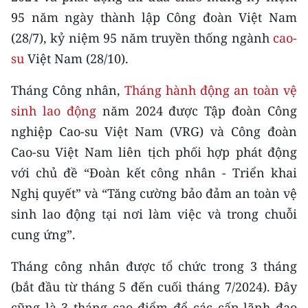
CHƯƠNG TRÌNH OCOP - MỖI XÃ
95 năm ngày thành lập Công đoàn Việt Nam
MỘT SẢN PHẨM
(28/7), kỷ niệm 95 năm truyền thống ngành
cao-
su
Việt Nam (28/10).
RADIO
Tháng Công nhân,
Tháng hành động an toàn vệ
MEDIA CENTER
sinh lao động
năm 2024 được Tập đoàn Công
nghiệp Cao-su Việt Nam (VRG) và Công đoàn
E-Magazine
Cao-su Việt Nam liên tịch phối hợp phát động
Video
với chủ đề “Đoàn kết công nhân - Triển khai
Nghị quyết” và “Tăng cường bảo đảm an toàn vệ
Media Chính trị
sinh lao động tại nơi làm việc và trong chuỗi
Media Kinh tế
cung ứng”.
Media Văn hóa
Tháng công nhân được tổ chức trong 3 tháng
Media Xã hội
(bắt đầu từ tháng 5 đến cuối tháng 7/2024). Đây
cũng là 3 tháng cao điểm để các cấp lãnh đạo