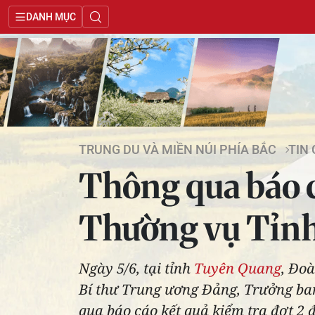
DANH MỤC
TRUNG DU VÀ MIỀN NÚI PHÍA BẮC
TIN
Thông qua báo c
Thường vụ Tỉn
Ngày 5/6, tại tỉnh
Tuyên Quang
, Đoà
Bí thư Trung ương Đảng, Trưởng ba
qua báo cáo kết quả kiểm tra đợt 2