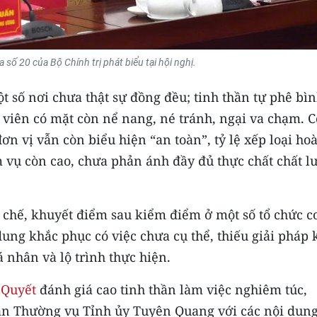
a số 20 của Bộ Chính trị phát biểu tại hội nghị.
 số nơi chưa thật sự đồng đều; tinh thần tự phê bìn
viên có mặt còn nể nang, né tránh, ngại va chạm. 
ơn vị vẫn còn biểu hiện “an toàn”, tỷ lệ xếp loại ho
m vụ còn cao, chưa phản ánh đầy đủ thực chất chất l
chế, khuyết điểm sau kiểm điểm ở một số tổ chức c
dung khắc phục có việc chưa cụ thể, thiếu giải pháp 
 nhân và lộ trình thực hiện.
 Quyết
đánh giá cao tinh thần làm việc nghiêm túc,
Ban Thường vụ Tỉnh ủy Tuyên Quang với các nội dun