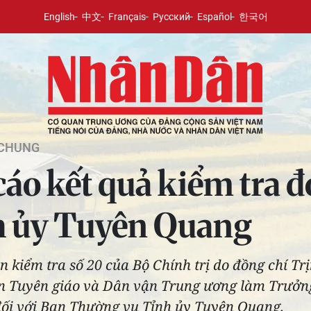
English
中文
Français
Русский
Español
한국어
 CHUNG
áo kết quả kiểm tra đợ
h ủy Tuyên Quang
n kiểm tra số 20 của Bộ Chính trị do đồng chí Tr
n Tuyên giáo và Dân vận Trung ương làm Trưởng
 đối với Ban Thường vụ Tỉnh ủy Tuyên Quang.