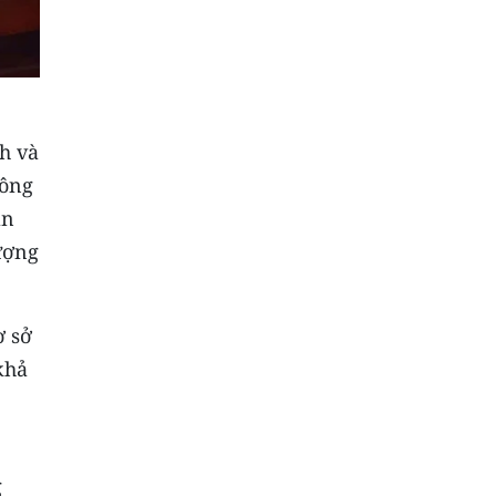
h và
Công
àn
ượng
ơ sở
khả
g