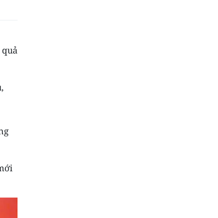
t quả
,
ng
 mới