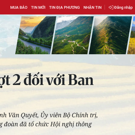
MUA BÁO
TIN MỚI
TIN ĐỊA PHƯƠNG
NHẬN TIN
Đăng nhập
t 2 đối với Ban
ịnh Văn Quyết, Ủy viên Bộ Chính trị,
 đoàn đã tổ chức Hội nghị thông