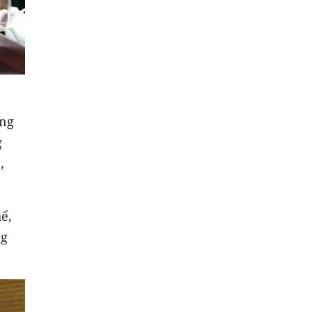
ầng
g
,
ể,
ng