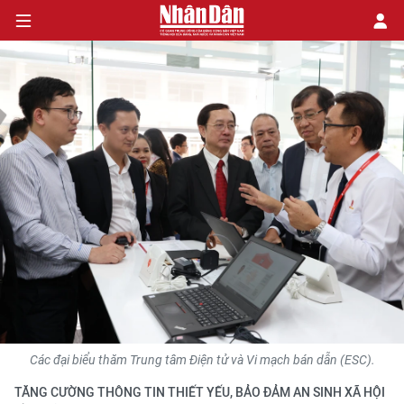
CHÍNH TRỊ
KINH TẾ
VĂN HÓA
XÃ HỘI
PHÁP LUẬT
DU LỊCH
Các đại biểu thăm Trung tâm Điện tử và Vi mạch bán dẫn (ESC).
THẾ GIỚI
TĂNG CƯỜNG THÔNG TIN THIẾT YẾU, BẢO ĐẢM AN SINH XÃ HỘI