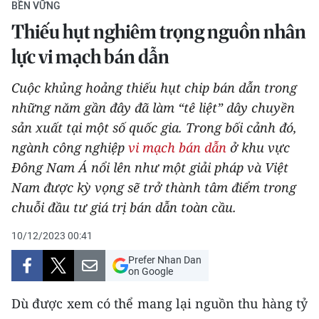
BỀN VỮNG
THỂ THAO
Thiếu hụt nghiêm trọng nguồn nhân
GIÁO DỤC
lực vi mạch bán dẫn
Y TẾ
Cuộc khủng hoảng thiếu hụt chip bán dẫn trong
những năm gần đây đã làm “tê liệt” dây chuyền
KHOA HỌC - CÔNG NGHỆ
sản xuất tại một số quốc gia. Trong bối cảnh đó,
ngành công nghiệp
vi mạch bán dẫn
ở khu vực
MÔI TRƯỜNG
Đông Nam Á nổi lên như một giải pháp và Việt
Nam được kỳ vọng sẽ trở thành tâm điểm trong
BẠN ĐỌC
chuỗi đầu tư giá trị bán dẫn toàn cầu.
KIỂM CHỨNG THÔNG TIN
10/12/2023 00:41
TRI THỨC CHUYÊN SÂU
Prefer Nhan Dan
on Google
54 DÂN TỘC VIỆT NAM
Dù được xem có thể mang lại nguồn thu hàng tỷ