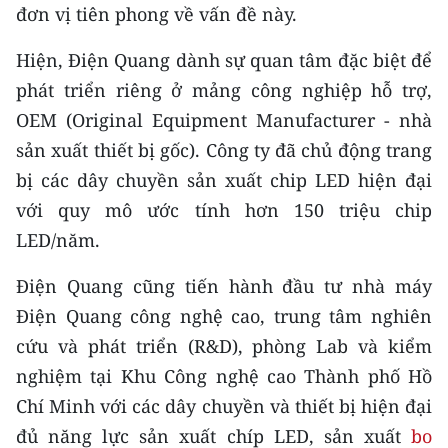
Media Pháp luật
đơn vị tiên phong về vấn đề này.
Media Du lịch
Hiện, Điện Quang dành sự quan tâm đặc biệt để
phát triển riêng ở mảng công nghiệp hỗ trợ,
Media Thế giới
OEM (Original Equipment Manufacturer - nhà
Media Thể thao
sản xuất thiết bị gốc). Công ty đã chủ động trang
bị các dây chuyền sản xuất chip LED hiện đại
Media Giáo dục
với quy mô ước tính hơn 150 triệu chip
Media Y tế
LED/năm.
Media Khoa học - Công nghệ
Điện Quang cũng tiến hành đầu tư nhà máy
Điện Quang công nghệ cao, trung tâm nghiên
Media Môi trường
cứu và phát triển (R&D), phòng Lab và kiểm
Ảnh
nghiệm tại Khu Công nghệ cao Thành phố Hồ
Infographic
Chí Minh với các dây chuyền và thiết bị hiện đại
đủ năng lực sản xuất chíp LED, sản xuất
bo