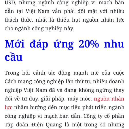
USD, nhưng ngành công nghiệp vi mạch bán
CHƯƠNG TRÌNH OCOP - MỖI XÃ
MỘT SẢN PHẨM
dẫn tại Việt Nam vẫn phải đối mặt với nhiều
thách thức, nhất là thiếu hụt nguồn nhân lực
cho ngành công nghiệp này.
RADIO
Mới đáp ứng 20% nhu
MEDIA CENTER
cầu
E-Magazine
Video
Trong bối cảnh tác động mạnh mẽ của cuộc
Media Chính trị
Cách mạng công nghiệp lần thứ tư, nhiều doanh
nghiệp Việt Nam đã và đang không ngừng thay
Media Kinh tế
đổi về tư duy, giải pháp, máy móc,
nguồn nhân
Media Văn hóa
lực
nhằm hướng đến mục tiêu phát triển ngành
công nghiệp vi mạch bán dẫn. Công ty cổ phần
Media Xã hội
Tập đoàn Điện Quang là một trong số những