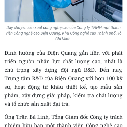
CHUYÊN ĐỀ
CÁC CHUYÊN TRANG
Dây chuyền sản xuất công nghệ cao của Công ty TNHH một thành
viên Công nghệ cao Điện Quang, Khu Công nghệ cao Thành phố Hồ
Chí Minh.
VỀ BÁO NHÂN DÂN
Định hướng của Điện Quang gắn liền với phát
THỜI NAY
triển nguồn nhân lực chất lượng cao, nhất là
chú trọng xây dựng đội ngũ R&D. Đến nay,
NHÂN DÂN CUỐI TUẦN
Trung tâm R&D của Điện Quang với hơn 100 kỹ
NHÂN DÂN HẰNG THÁNG
sư, hoạt động từ khâu thiết kế, tạo mẫu sản
phẩm, xây dựng giải pháp, kiểm tra chất lượng
MUA BÁO
và tổ chức sản xuất đại trà.
ĐỌC BÁO IN
Ông Trần Bá Linh, Tổng Giám đốc Công ty trách
nhiệm hữu hạn một thành viên Công nghệ cao