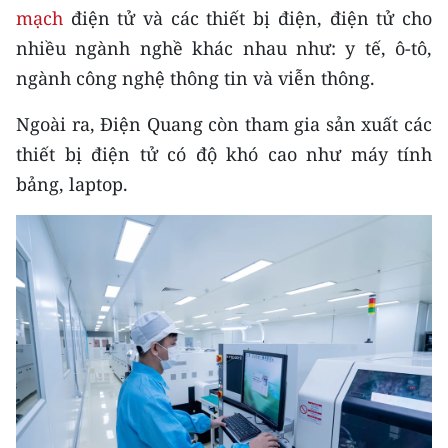
mạch
điện tử và các thiết bị điện, điện tử cho
TIN MỚI
nhiều ngành nghề khác nhau như: y tế, ô-tô,
TIN ĐỊA PHƯƠNG
ngành công nghệ thông tin và viễn thông.
Trung du và miền núi phía Bắc
Ngoài ra, Điện Quang còn tham gia sản xuất các
thiết bị điện tử có độ khó cao như máy tính
Đồng bằng sông Hồng
bảng, laptop.
Bắc Trung Bộ
Duyên hải Nam Trung Bộ và Tây
Nguyên
Đông Nam Bộ
Đồng bằng sông Cửu Long
Chuyên trang Hà Nội
Chuyên trang TP. Hồ Chí Minh