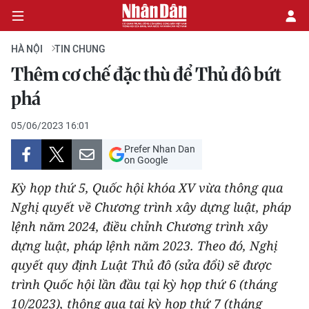
HÀ NỘI
TIN CHUNG
Thêm cơ chế đặc thù để Thủ đô bứt
CHÍNH TRỊ
phá
KINH TẾ
05/06/2023 16:01
Prefer Nhan Dan
VĂN HÓA
on Google
Kỳ họp thứ 5, Quốc hội khóa XV vừa thông qua
XÃ HỘI
Nghị quyết về Chương trình xây dựng luật, pháp
lệnh năm 2024, điều chỉnh Chương trình xây
PHÁP LUẬT
dựng luật, pháp lệnh năm 2023. Theo đó, Nghị
DU LỊCH
quyết quy định Luật Thủ đô (sửa đổi) sẽ được
trình Quốc hội lần đầu tại kỳ họp thứ 6 (tháng
THẾ GIỚI
10/2023), thông qua tại kỳ họp thứ 7 (tháng