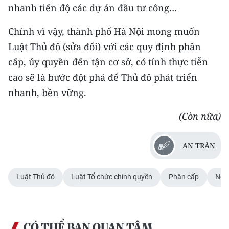
nhanh tiến độ các dự án đầu tư công…
Chính vì vậy, thành phố Hà Nội mong muốn
Luật Thủ đô (sửa đổi) với các quy định phân
cấp, ủy quyền đến tận cơ sở, có tính thực tiễn
cao sẽ là bước đột phá để Thủ đô phát triển
nhanh, bền vững.
(Còn nữa)
AN TRÂN
Luật Thủ đô
Luật Tổ chức chính quyền
Phân cấp
Ngh
CÓ THỂ BẠN QUAN TÂM