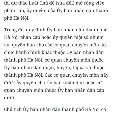
thì dự thảo Luật Thủ đô (sửa đổi) mở rộng việc
phân cấp, ủy quyền của Ủy ban nhân dân thành
CHUYÊN ĐỀ
phố Hà Nội.
CÁC CHUYÊN TRANG
Trong đó, quy định Ủy ban nhân dân thành phố
Hà Nội phân cấp hoặc ủy quyền một số nhiệm
VỀ BÁO NHÂN DÂN
vụ, quyền hạn cho các cơ quan chuyên môn, tổ
THỜI NAY
chức hành chính khác thuộc Ủy ban nhân dân
thành phố Hà Nội, cơ quan chuyên môn thuộc
NHÂN DÂN CUỐI TUẦN
Ủy ban nhân dân quận, huyện, thị xã và thuộc
thành phố Hà Nội. Các cơ quan chuyên môn này
NHÂN DÂN HẰNG THÁNG
được ủy quyền cho Ủy ban nhân dân hoặc cơ
MUA BÁO
quan chuyên môn thuộc Ủy ban nhân dân cấp
dưới.
ĐỌC BÁO IN
Chủ tịch Ủy ban nhân dân thành phố Hà Nội có