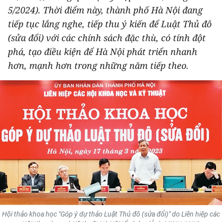
5/2024). Thời điểm này, thành phố Hà Nội đang
THỂ THAO
tiếp tục lắng nghe, tiếp thu ý kiến để Luật Thủ đô
GIÁO DỤC
(sửa đổi) với các chính sách đặc thù, có tính đột
phá, tạo điều kiện để Hà Nội phát triển nhanh
Y TẾ
hơn, mạnh hơn trong những năm tiếp theo.
KHOA HỌC - CÔNG NGHỆ
MÔI TRƯỜNG
BẠN ĐỌC
KIỂM CHỨNG THÔNG TIN
TRI THỨC CHUYÊN SÂU
54 DÂN TỘC VIỆT NAM
Hội thảo khoa học "Góp ý dự thảo Luật Thủ đô (sửa đổi)" do Liên hiệp các