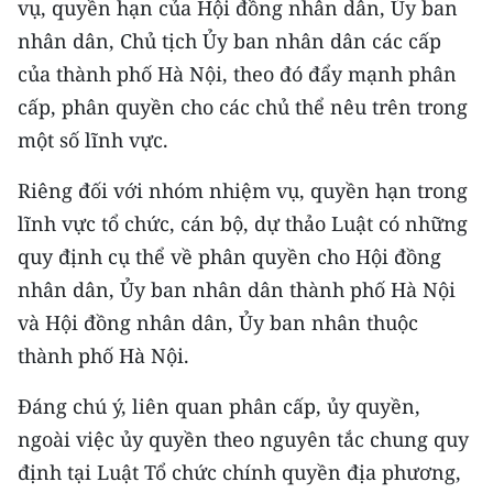
vụ, quyền hạn của Hội đồng nhân dân, Ủy ban
TIN MỚI
nhân dân, Chủ tịch Ủy ban nhân dân các cấp
của thành phố Hà Nội, theo đó đẩy mạnh phân
TIN ĐỊA PHƯƠNG
cấp, phân quyền cho các chủ thể nêu trên trong
Trung du và miền núi phía Bắc
một số lĩnh vực.
Đồng bằng sông Hồng
Riêng đối với nhóm nhiệm vụ, quyền hạn trong
Bắc Trung Bộ
lĩnh vực tổ chức, cán bộ, dự thảo Luật có những
quy định cụ thể về phân quyền cho Hội đồng
Duyên hải Nam Trung Bộ và Tây
nhân dân, Ủy ban nhân dân thành phố Hà Nội
Nguyên
và Hội đồng nhân dân, Ủy ban nhân thuộc
Đông Nam Bộ
thành phố Hà Nội.
Đồng bằng sông Cửu Long
Đáng chú ý, liên quan phân cấp, ủy quyền,
ngoài việc ủy quyền theo nguyên tắc chung quy
Chuyên trang Hà Nội
định tại Luật Tổ chức chính quyền địa phương,
Chuyên trang TP. Hồ Chí Minh