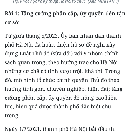
Hội Khoa học và Kỹ thuật Hà Nội tổ chức. (Ảnh MINH ANH)
CHƯƠNG TRÌNH OCOP - MỖI XÃ
MỘT SẢN PHẨM
Bài 1: Tăng cường phân cấp, ủy quyền đến tận
cơ sở
RADIO
Từ giữa tháng 5/2023, Ủy ban nhân dân thành
MEDIA CENTER
phố Hà Nội đã hoàn thiện hồ sơ đề nghị xây
dựng Luật Thủ đô (sửa đổi) với 9 nhóm chính
E-Magazine
sách quan trọng, theo hướng trao cho Hà Nội
Video
những cơ chế có tính vượt trội, khả thi. Trong
đó, mô hình tổ chức chính quyền Thủ đô theo
Media Chính trị
hướng tinh gọn, chuyên nghiệp, hiện đại; tăng
Media Kinh tế
cường phân cấp, ủy quyền để nâng cao hiệu
lực, hiệu quả được thành phố đặc biệt chú
Media Văn hóa
trọng.
Media Xã hội
Ngày 1/7/2021, thành phố Hà Nội bắt đầu thí