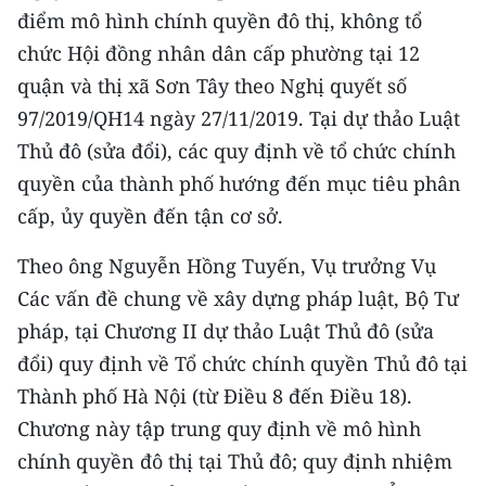
Media Pháp luật
điểm mô hình chính quyền đô thị, không tổ
chức Hội đồng nhân dân cấp phường tại 12
Media Du lịch
quận và thị xã Sơn Tây theo Nghị quyết số
Media Thế giới
97/2019/QH14 ngày 27/11/2019. Tại dự thảo Luật
Thủ đô (sửa đổi), các quy định về tổ chức chính
Media Thể thao
quyền của thành phố hướng đến mục tiêu phân
Media Giáo dục
cấp, ủy quyền đến tận cơ sở.
Media Y tế
Theo ông Nguyễn Hồng Tuyến, Vụ trưởng Vụ
Media Khoa học - Công nghệ
Các vấn đề chung về xây dựng pháp luật, Bộ Tư
pháp, tại Chương II dự thảo Luật Thủ đô (sửa
Media Môi trường
đổi) quy định về Tổ chức chính quyền Thủ đô tại
Ảnh
Thành phố Hà Nội (từ Điều 8 đến Điều 18).
Chương này tập trung quy định về mô hình
Infographic
chính quyền đô thị tại Thủ đô; quy định nhiệm