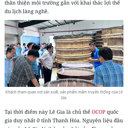
thân thiện môi trường gắn với khai thác lợi thế
CHƯƠNG TRÌNH OCOP - MỖI XÃ
MỘT SẢN PHẨM
du lịch làng nghề.
RADIO
MEDIA CENTER
E-Magazine
Video
Media Chính trị
Media Kinh tế
Khách tham quan nơi sản xuất, sản phẩm mắm truyền thống của Lê
Gia.
Media Văn hóa
Tại thời điểm này Lê Gia là chủ thể
OCOP
quốc
Media Xã hội
gia duy nhất ở tỉnh Thanh Hóa. Nguyên liệu đầu