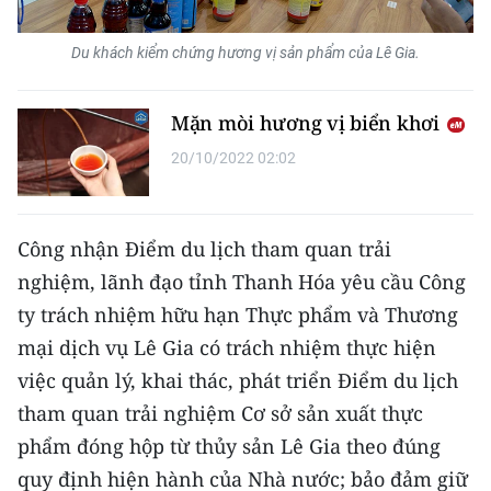
TIN MỚI
Du khách kiểm chứng hương vị sản phẩm của Lê Gia.
TIN ĐỊA PHƯƠNG
Mặn mòi hương vị biển khơi
Trung du và miền núi phía Bắc
20/10/2022 02:02
Đồng bằng sông Hồng
Bắc Trung Bộ
Công nhận Điểm du lịch tham quan trải
Duyên hải Nam Trung Bộ và Tây
nghiệm, lãnh đạo tỉnh Thanh Hóa yêu cầu Công
Nguyên
ty trách nhiệm hữu hạn Thực phẩm và Thương
Đông Nam Bộ
mại dịch vụ Lê Gia có trách nhiệm thực hiện
việc quản lý, khai thác, phát triển Điểm du lịch
Đồng bằng sông Cửu Long
tham quan trải nghiệm Cơ sở sản xuất thực
Chuyên trang Hà Nội
phẩm đóng hộp từ thủy sản Lê Gia theo đúng
quy định hiện hành của Nhà nước; bảo đảm giữ
Chuyên trang TP. Hồ Chí Minh