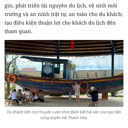
gìn, phát triển tài nguyên du lịch, vệ sinh môi
CHUYÊN ĐỀ
trường và an ninh trật tự, an toàn cho du khách;
tạo điều kiện thuận lợi cho khách du lịch đến
CÁC CHUYÊN TRANG
tham quan.
VỀ BÁO NHÂN DÂN
THỜI NAY
NHÂN DÂN CUỐI TUẦN
NHÂN DÂN HẰNG THÁNG
MUA BÁO
Du khách bên con thuyền vươn khơi đánh bắt hải sản của ngư dân
ĐỌC BÁO IN
vùng duyên hải Thanh Hóa.