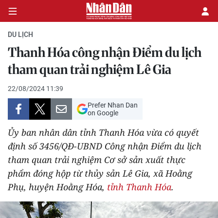
DU LỊCH
Thanh Hóa công nhận Điểm du lịch
CHÍNH TRỊ
tham quan trải nghiệm Lê Gia
KINH TẾ
22/08/2024 11:39
Prefer Nhan Dan
VĂN HÓA
on Google
Ủy ban nhân dân tỉnh Thanh Hóa vừa có quyết
XÃ HỘI
định số 3456/QĐ-UBND Công nhận Điểm du lịch
tham quan trải nghiệm Cơ sở sản xuất thực
PHÁP LUẬT
phẩm đóng hộp từ thủy sản Lê Gia, xã Hoằng
DU LỊCH
Phụ, huyện Hoằng Hóa,
tỉnh Thanh Hóa
.
THẾ GIỚI