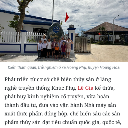
THỂ THAO
GIÁO DỤC
Y TẾ
KHOA HỌC - CÔNG NGHỆ
MÔI TRƯỜNG
Điểm tham quan, trải nghiệm ở xã Hoằng Phụ, huyện Hoằng Hóa.
BẠN ĐỌC
Phát triển từ cơ sở chế biến thủy sản ở làng
nghề truyền thống Khúc Phụ,
Lê Gia
kế thừa,
KIỂM CHỨNG THÔNG TIN
phát huy kinh nghiệm cổ truyền, vừa hoàn
TRI THỨC CHUYÊN SÂU
thành đầu tư, đưa vào vận hành Nhà máy sản
xuất thực phẩm đóng hộp, chế biến sâu các sản
54 DÂN TỘC VIỆT NAM
phẩm thủy sản đạt tiêu chuẩn quốc gia, quốc tế,