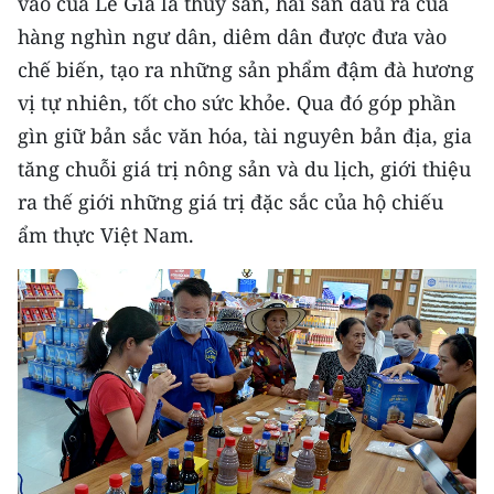
vào của Lê Gia là thủy sản, hải sản đầu ra của
Media Pháp luật
hàng nghìn ngư dân, diêm dân được đưa vào
Media Du lịch
chế biến, tạo ra những sản phẩm đậm đà hương
vị tự nhiên, tốt cho sức khỏe. Qua đó góp phần
Media Thế giới
gìn giữ bản sắc văn hóa, tài nguyên bản địa, gia
Media Thể thao
tăng chuỗi giá trị nông sản và du lịch, giới thiệu
ra thế giới những giá trị đặc sắc của hộ chiếu
Media Giáo dục
ẩm thực Việt Nam.
Media Y tế
Media Khoa học - Công nghệ
Media Môi trường
Ảnh
Infographic