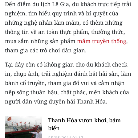
Đến điểm du lịch Lê Gia, du khách trực tiếp trải
ENGLISH
nghiệm, tìm hiểu quy trình và bí quyết của
中文
những nghệ nhân làm mắm, có thêm những
thông tin về an toàn thực phẩm, thưởng thức,
FRANÇAIS
mua sắm những sản phẩm
mắm truyền thống
,
РУССКИЙ
tham gia các trò chơi dân gian.
ESPAÑOL
Tại đây còn có không gian cho du khách check-
in, chụp ảnh, trải nghiệm đánh bắt hải sản, làm
한국어
bánh cổ truyền, tham gia đố vui và cảm nhận
nếp sống thuần hậu, chất phác, mến khách của
người dân vùng duyên hải Thanh Hóa.
Thanh Hóa vươn khơi, bám
biển