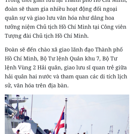
Media Pháp luật
đoàn sẽ tham gia nhiều hoạt động đối ngoại
Media Du lịch
quân sự và giao lưu văn hóa như dâng hoa
tưởng niệm Chủ tịch Hồ Chí Minh tại Công viên
Media Thế giới
Tượng đài Chủ tịch Hồ Chí Minh.
Media Thể thao
Đoàn sẽ đến chào xã giao lãnh đạo Thành phố
Media Giáo dục
Hồ Chí Minh, Bộ Tư lệnh Quân khu 7, Bộ Tư
lệnh Vùng 2 Hải quân, giao lưu sĩ quan trẻ giữa
Media Y tế
hải quân hai nước và tham quan các di tích lịch
Media Khoa học - Công nghệ
sử, văn hóa trên địa bàn.
Media Môi trường
Ảnh
Infographic