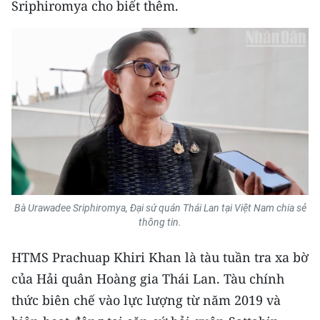
Sriphiromya cho biết thêm.
Bà Urawadee Sriphiromya, Đại sứ quán Thái Lan tại Việt Nam chia sẻ
thông tin.
HTMS Prachuap Khiri Khan là tàu tuần tra xa bờ
của Hải quân Hoàng gia Thái Lan. Tàu chính
thức biên chế vào lực lượng từ năm 2019 và