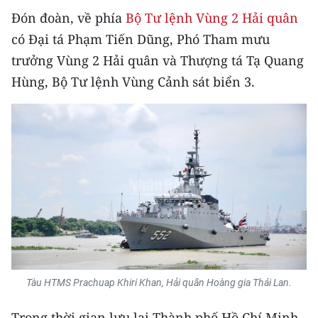
CHƯƠNG TRÌNH OCOP - MỖI XÃ
Đón đoàn, về phía
Bộ Tư lệnh Vùng 2 Hải quân
MỘT SẢN PHẨM
có Đại tá Phạm Tiến Dũng, Phó Tham mưu
trưởng Vùng 2 Hải quân và Thượng tá Tạ Quang
RADIO
Hùng, Bộ Tư lệnh Vùng Cảnh sát biển 3.
MEDIA CENTER
E-Magazine
Video
Media Chính trị
Media Kinh tế
Media Văn hóa
Tàu HTMS Prachuap Khiri Khan, Hải quân Hoàng gia Thái Lan.
Media Xã hội
Trong thời gian lưu lại Thành phố Hồ Chí Minh,