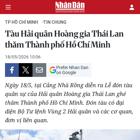
TP HỒ CHÍ MINH
TIN CHUNG
Tàu Hải quân Hoàng gia Thái Lan
CHÍNH TRỊ
thăm Thành phố Hồ Chí Minh
KINH TẾ
18/05/2026 10:06
Prefer Nhan Dan
VĂN HÓA
on Google
Ngày 18/5, tại Cảng Nhà Rồng diễn ra Lễ đón tàu
XÃ HỘI
quân sự của Hải quân Hoàng gia Thái Lan ghé
thăm Thành phố Hồ Chí Minh. Đón tàu có đại
PHÁP LUẬT
diện Bộ Tư lệnh Vùng 2 Hải quân và các cơ quan,
DU LỊCH
đơn vị liên quan.
THẾ GIỚI