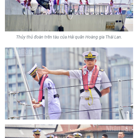
TIN MỚI
TIN ĐỊA PHƯƠNG
Trung du và miền núi phía Bắc
Thủy thủ đoàn trên tàu của Hải quân Hoàng gia Thái Lan.
Đồng bằng sông Hồng
Bắc Trung Bộ
Duyên hải Nam Trung Bộ và Tây
Nguyên
Đông Nam Bộ
Đồng bằng sông Cửu Long
Chuyên trang Hà Nội
Chuyên trang TP. Hồ Chí Minh