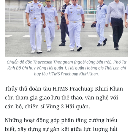
CHUYÊN ĐỀ
CÁC CHUYÊN TRANG
VỀ BÁO NHÂN DÂN
THỜI NAY
Chuẩn đô đốc Thaveesak Thongnam (ngoài cùng bên trái), Phó Tư
lệnh Bộ Chỉ huy Vùng Hải quân 1, Hải quân Hoàng gia Thái Lan chỉ
huy tàu HTMS Prachuap Khiri Khan.
NHÂN DÂN CUỐI TUẦN
Thủy thủ đoàn tàu HTMS Prachuap Khiri Khan
NHÂN DÂN HẰNG THÁNG
còn tham gia giao lưu thể thao, văn nghệ với
MUA BÁO
cán bộ, chiến sĩ Vùng 2 Hải quân.
ĐỌC BÁO IN
Những hoạt động góp phần tăng cường hiểu
biết, xây dựng sự gắn kết giữa lực lượng hải