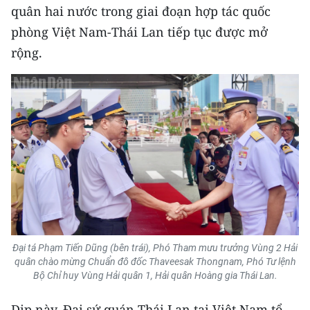
ENGLISH
quân hai nước trong giai đoạn hợp tác quốc
phòng Việt Nam-Thái Lan tiếp tục được mở
中文
rộng.
FRANÇAIS
РУССКИЙ
ESPAÑOL
한국어
Đại tá Phạm Tiến Dũng (bên trái), Phó Tham mưu trưởng Vùng 2 Hải
quân chào mừng Chuẩn đô đốc Thaveesak Thongnam, Phó Tư lệnh
Bộ Chỉ huy Vùng Hải quân 1, Hải quân Hoàng gia Thái Lan .
Dịp này, Đại sứ quán Thái Lan tại Việt Nam tổ