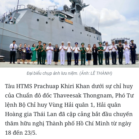
THỂ THAO
GIÁO DỤC
Y TẾ
KHOA HỌC - CÔNG NGHỆ
MÔI TRƯỜNG
Đại biểu chụp ảnh lưu niệm. (Ảnh: LÊ THÀNH)
BẠN ĐỌC
Tàu HTMS Prachuap Khiri Khan dưới sự chỉ huy
của Chuẩn đô đốc Thaveesak Thongnam, Phó Tư
KIỂM CHỨNG THÔNG TIN
lệnh Bộ Chỉ huy Vùng Hải quân 1, Hải quân
TRI THỨC CHUYÊN SÂU
Hoàng gia Thái Lan đã cập cảng bắt đầu chuyến
thăm hữu nghị Thành phố Hồ Chí Minh từ ngày
54 DÂN TỘC VIỆT NAM
18 đến 23/5.