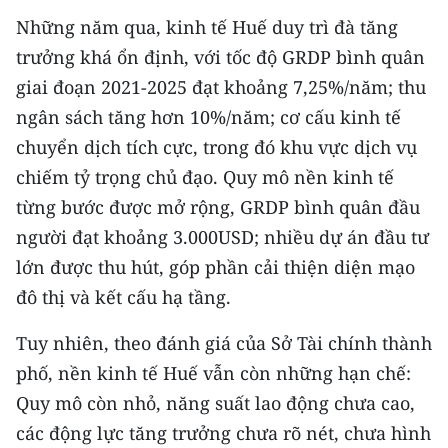
CHƯƠNG TRÌNH OCOP - MỖI XÃ
Những năm qua, kinh tế Huế duy trì đà tăng
MỘT SẢN PHẨM
trưởng khá ổn định, với tốc độ GRDP bình quân
giai đoạn 2021-2025 đạt khoảng 7,25%/năm; thu
RADIO
ngân sách tăng hơn 10%/năm; cơ cấu kinh tế
chuyển dịch tích cực, trong đó khu vực dịch vụ
MEDIA CENTER
chiếm tỷ trọng chủ đạo. Quy mô nền kinh tế
E-Magazine
từng bước được mở rộng, GRDP bình quân đầu
người đạt khoảng 3.000USD; nhiều dự án đầu tư
Video
lớn được thu hút, góp phần cải thiện diện mạo
Media Chính trị
đô thị và kết cấu hạ tầng.
Media Kinh tế
Tuy nhiên, theo đánh giá của Sở Tài chính thành
Media Văn hóa
phố, nền kinh tế Huế vẫn còn những hạn chế:
Quy mô còn nhỏ, năng suất lao động chưa cao,
Media Xã hội
các động lực tăng trưởng chưa rõ nét, chưa hình