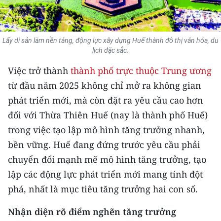
THỂ THAO
GIÁO DỤC
Lấy di sản làm nền tảng, động lực xây dựng Huế thành đô thị văn hóa, du
lịch đặc sắc.
Y TẾ
Việc trở thành
thành phố trực thuộc Trung ương
KHOA HỌC - CÔNG NGHỆ
từ đầu năm 2025 không chỉ mở ra không gian
phát triển mới, mà còn đặt ra yêu cầu cao hơn
MÔI TRƯỜNG
đối với Thừa Thiên Huế (nay là thành phố Huế)
trong việc tạo lập mô hình tăng trưởng nhanh,
BẠN ĐỌC
bền vững. Huế đang đứng trước yêu cầu phải
KIỂM CHỨNG THÔNG TIN
chuyển đổi mạnh mẽ mô hình tăng trưởng, tạo
lập các động lực phát triển mới mang tính đột
TRI THỨC CHUYÊN SÂU
phá, nhất là mục tiêu tăng trưởng hai con số.
54 DÂN TỘC VIỆT NAM
Nhận diện rõ điểm nghẽn tăng trưởng