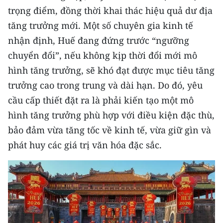
ENGLISH
trọng điểm, đồng thời khai thác hiệu quả dư địa
tăng trưởng mới. Một số chuyên gia kinh tế
中文
nhận định, Huế đang đứng trước “ngưỡng
FRANÇAIS
chuyển đổi”, nếu không kịp thời đổi mới mô
hình tăng trưởng, sẽ khó đạt được mục tiêu tăng
РУССКИЙ
trưởng cao trong trung và dài hạn. Do đó, yêu
cầu cấp thiết đặt ra là phải kiến tạo một mô
ESPAÑOL
hình tăng trưởng phù hợp với điều kiện đặc thù,
한국어
bảo đảm vừa tăng tốc về kinh tế, vừa giữ gìn và
phát huy các giá trị văn hóa đặc sắc.