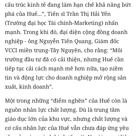
cấu trúc kinh tế đang làm hạn chế khả năng bứt
TIN MỚI
phá của Huế...”, Tiến sĩ Trần Thị Hải Yến
TIN ĐỊA PHƯƠNG
(Trường đại học Tài chính-Marketing) nhấn
mạnh. Trong khi đó, đại diện cộng đồng doanh
Trung du và miền núi phía Bắc
nghiệp - ông Nguyễn Tiến Quang, Giám đốc
Đồng bằng sông Hồng
VCCI miền trung-Tây Nguyên, cho rằng: “Môi
trường đầu tư đã có cải thiện, nhưng Huế cần
Bắc Trung Bộ
tiếp tục cải cách mạnh mẽ hơn nữa, tạo niềm
Duyên hải Nam Trung Bộ và Tây
tin và động lực cho doanh nghiệp mở rộng sản
Nguyên
xuất, kinh doanh”.
Đông Nam Bộ
Một trong những “điểm nghẽn” của Huế còn là
Đồng bằng sông Cửu Long
nguồn nhân lực chất lượng. Dù là trung tâm
giáo dục lớn của khu vực, nhưng chất lượng và
Chuyên trang Hà Nội
cơ cấu nhân lực của Huế vẫn chưa đáp ứng yêu
Chuyên trang TP. Hồ Chí Minh