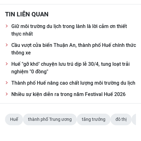
TIN LIÊN QUAN
Giữ môi trường du lịch trong lành là lời cảm ơn thiết
thực nhất
Cầu vượt cửa biển Thuận An, thành phố Huế chính thức
thông xe
Huế "gỡ khó" chuyện lưu trú dịp lễ 30/4, tung loạt trải
nghiệm "0 đồng"
Thành phố Huế nâng cao chất lượng môi trường du lịch
Nhiều sự kiện diễn ra trong năm Festival Huế 2026
Huế
thành phố Trung ương
tăng trưởng
đô thị
du