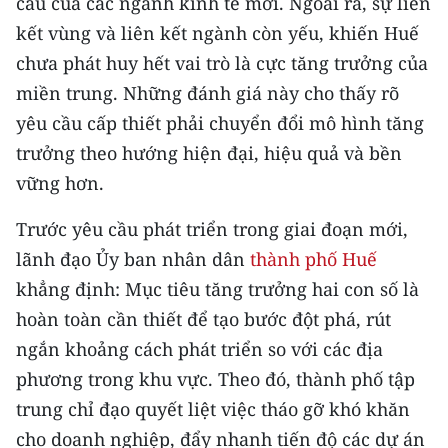
cầu của các ngành kinh tế mới. Ngoài ra, sự liên
kết vùng và liên kết ngành còn yếu, khiến Huế
CHUYÊN ĐỀ
chưa phát huy hết vai trò là cực tăng trưởng của
CÁC CHUYÊN TRANG
miền trung. Những đánh giá này cho thấy rõ
yêu cầu cấp thiết phải chuyển đổi mô hình tăng
trưởng theo hướng hiện đại, hiệu quả và bền
VỀ BÁO NHÂN DÂN
vững hơn.
THỜI NAY
Trước yêu cầu phát triển trong giai đoạn mới,
NHÂN DÂN CUỐI TUẦN
lãnh đạo Ủy ban nhân dân
thành phố Huế
khẳng định: Mục tiêu tăng trưởng hai con số là
NHÂN DÂN HẰNG THÁNG
hoàn toàn cần thiết để tạo bước đột phá, rút
ngắn khoảng cách phát triển so với các địa
MUA BÁO
phương trong khu vực. Theo đó, thành phố tập
ĐỌC BÁO IN
trung chỉ đạo quyết liệt việc tháo gỡ khó khăn
cho doanh nghiệp, đẩy nhanh tiến độ các dự án