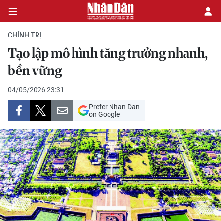
CHÍNH TRỊ
Tạo lập mô hình tăng trưởng nhanh,
CHÍNH TRỊ
bền vững
KINH TẾ
04/05/2026 23:31
Prefer Nhan Dan
VĂN HÓA
on Google
XÃ HỘI
PHÁP LUẬT
DU LỊCH
THẾ GIỚI