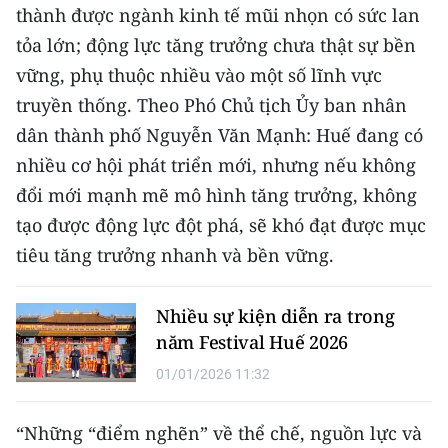
Media Pháp luật
thành được ngành kinh tế mũi nhọn có sức lan
tỏa lớn; động lực tăng trưởng chưa thật sự bền
Media Du lịch
vững, phụ thuộc nhiều vào một số lĩnh vực
Media Thế giới
truyền thống. Theo Phó Chủ tịch Ủy ban nhân
dân thành phố Nguyễn Văn Mạnh: Huế đang có
Media Thể thao
nhiều cơ hội phát triển mới, nhưng nếu không
Media Giáo dục
đổi mới mạnh mẽ mô hình tăng trưởng, không
tạo được động lực đột phá, sẽ khó đạt được mục
Media Y tế
tiêu tăng trưởng nhanh và bền vững.
Media Khoa học - Công nghệ
Nhiều sự kiện diễn ra trong
Media Môi trường
năm Festival Huế 2026
Ảnh
01/01/2026 11:32
Infographic
“Những “điểm nghẽn” về thể chế, nguồn lực và