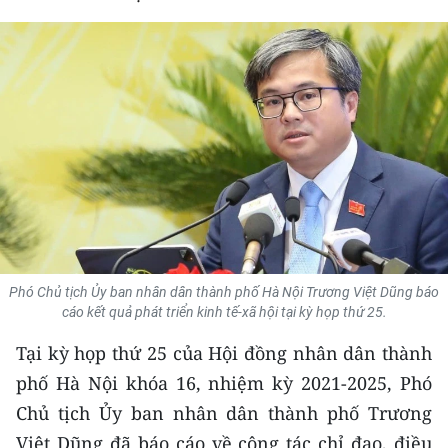
THỂ THAO
GIÁO DỤC
Y TẾ
KHOA HỌC - CÔNG NGHỆ
MÔI TRƯỜNG
BẠN ĐỌC
Phó Chủ tịch Ủy ban nhân dân thành phố Hà Nội Trương Việt Dũng báo
KIỂM CHỨNG THÔNG TIN
cáo kết quả phát triển kinh tế-xã hội tại kỳ họp thứ 25.
Tại kỳ họp thứ 25 của Hội đồng nhân dân thành
TRI THỨC CHUYÊN SÂU
phố Hà Nội khóa 16, nhiệm kỳ 2021-2025, Phó
54 DÂN TỘC VIỆT NAM
Chủ tịch Ủy ban nhân dân thành phố Trương
Việt Dũng đã báo cáo về công tác chỉ đạo, điều