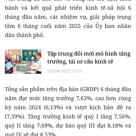
CHƯƠNG TRÌNH OCOP - MỖI XÃ
hành và kết quả phát triển kinh tế-xã hội 6
MỘT SẢN PHẨM
tháng đầu năm, các nhiệm vụ, giải pháp trọng
tâm 6 tháng cuối năm 2025 của Ủy ban nhân
RADIO
dân thành phố.
MEDIA CENTER
Tập trung đổi mới mô hình tăng
E-Magazine
trưởng, tái cơ cấu kinh tế
Video
03/04/2025 15:33
Media Chính trị
Tổng sản phẩm trên địa bàn (GRDP) 6 tháng đầu
năm đạt mức tăng trưởng 7,63%, cao hơn cùng
Media Kinh tế
kỳ năm 2024 (6,13%) và vượt kịch bản đề ra
Media Văn hóa
(7,59%). Tăng trưởng kinh tế quý I tăng 7,56%,
quý II tăng 7,69%, dự báo quý III đạt 8,18% và
Media Xã hội
quý IV sẽ đạt 8,53%.