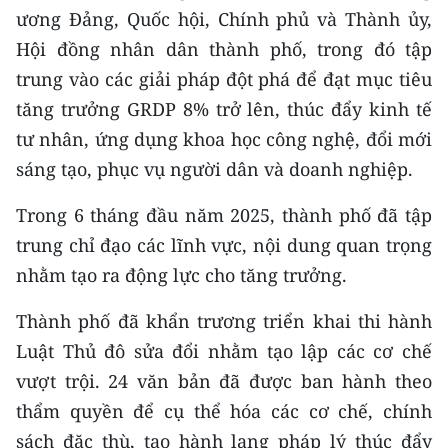
ương Đảng, Quốc hội, Chính phủ và Thành ủy,
CHUYÊN ĐỀ
Hội đồng nhân dân thành phố, trong đó tập
trung vào các giải pháp đột phá để đạt mục tiêu
CÁC CHUYÊN TRANG
tăng trưởng GRDP 8% trở lên, thúc đẩy kinh tế
tư nhân, ứng dụng khoa học công nghệ, đổi mới
VỀ BÁO NHÂN DÂN
sáng tạo, phục vụ người dân và doanh nghiệp.
THỜI NAY
Trong 6 tháng đầu năm 2025, thành phố đã tập
trung chỉ đạo các lĩnh vực, nội dung quan trọng
NHÂN DÂN CUỐI TUẦN
nhằm tạo ra động lực cho tăng trưởng.
NHÂN DÂN HẰNG THÁNG
Thành phố đã khẩn trương triển khai thi hành
MUA BÁO
Luật Thủ đô sửa đổi nhằm tạo lập các cơ chế
vượt trội. 24 văn bản đã được ban hành theo
ĐỌC BÁO IN
thẩm quyền để cụ thể hóa các cơ chế, chính
sách đặc thù, tạo hành lang pháp lý thúc đẩy