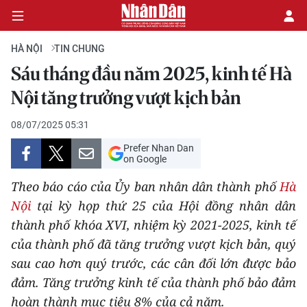
HÀ NỘI
TIN CHUNG
Sáu tháng đầu năm 2025, kinh tế Hà
CHÍNH TRỊ
Nội tăng trưởng vượt kịch bản
KINH TẾ
08/07/2025 05:31
Prefer Nhan Dan
VĂN HÓA
on Google
Theo báo cáo của Ủy ban nhân dân thành phố
Hà
XÃ HỘI
Nội
tại kỳ họp thứ 25 của Hội đồng nhân dân
thành phố khóa XVI, nhiệm kỳ 2021-2025, kinh tế
PHÁP LUẬT
của thành phố đã tăng trưởng vượt kịch bản, quý
DU LỊCH
sau cao hơn quý trước, các cân đối lớn được bảo
đảm. Tăng trưởng kinh tế của thành phố bảo đảm
THẾ GIỚI
hoàn thành mục tiêu 8% của cả năm.