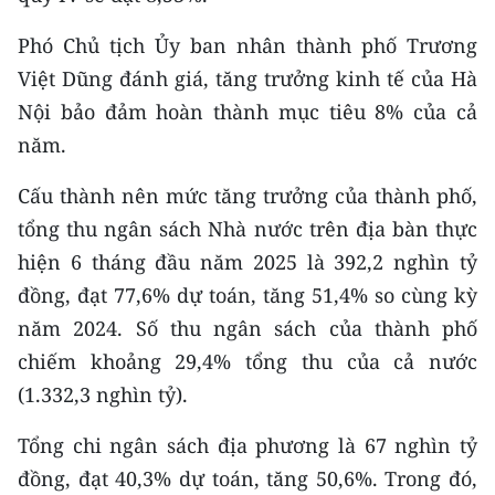
Media Pháp luật
Phó Chủ tịch Ủy ban nhân thành phố Trương
Media Du lịch
Việt Dũng đánh giá, tăng trưởng kinh tế của Hà
Media Thế giới
Nội bảo đảm hoàn thành mục tiêu 8% của cả
năm.
Media Thể thao
Cấu thành nên mức tăng trưởng của thành phố,
Media Giáo dục
tổng thu ngân sách Nhà nước trên địa bàn thực
Media Y tế
hiện 6 tháng đầu năm 2025 là 392,2 nghìn tỷ
đồng, đạt 77,6% dự toán, tăng 51,4% so cùng kỳ
Media Khoa học - Công nghệ
năm 2024. Số thu ngân sách của thành phố
Media Môi trường
chiếm khoảng 29,4% tổng thu của cả nước
(1.332,3 nghìn tỷ).
Ảnh
Tổng chi ngân sách địa phương là 67 nghìn tỷ
Infographic
đồng, đạt 40,3% dự toán, tăng 50,6%. Trong đó,