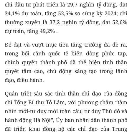
chi đầu tư phát triển là 29,7 nghìn tỷ đồng, đạt
TIN MỚI
34,1% dự toán, tăng 52,5% so cùng kỳ 2024; chi
TIN ĐỊA PHƯƠNG
thường xuyên là 37,2 nghìn tỷ đồng, đạt 52,6%
dự toán, tăng 49,2% .
Trung du và miền núi phía Bắc
Để đạt và vượt mục tiêu tăng trưởng đã đề ra,
Đồng bằng sông Hồng
trong bối cảnh quốc tế biến động phức tạp,
Bắc Trung Bộ
chính quyền thành phố đã thể hiện tinh thần
quyết tâm cao, chủ động sáng tạo trong lãnh
Duyên hải Nam Trung Bộ và Tây
Nguyên
đạo, điều hành.
Đông Nam Bộ
Quán triệt sâu sắc tinh thần chỉ đạo của đồng
chí Tổng Bí thư Tô Lâm, với phương châm “tầm
Đồng bằng sông Cửu Long
nhìn mới-tư duy mới toàn cầu, tư duy Thủ đô và
Chuyên trang Hà Nội
hành động Hà Nội”, Ủy ban nhân dân thành phố
đã triển khai đồng bộ các chỉ đạo của Trung
Chuyên trang TP. Hồ Chí Minh