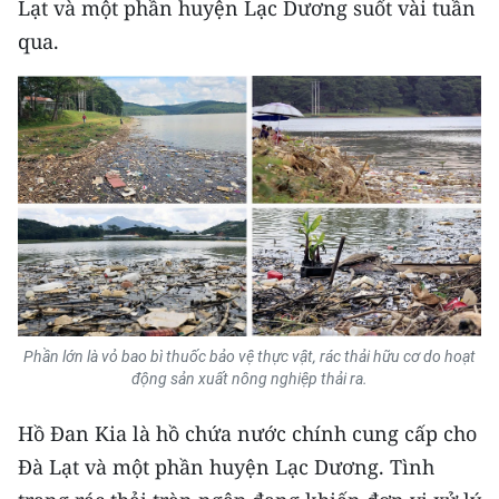
Lạt và một phần huyện Lạc Dương suốt vài tuần
CHƯƠNG TRÌNH OCOP - MỖI XÃ
MỘT SẢN PHẨM
qua.
RADIO
MEDIA CENTER
E-Magazine
Video
Media Chính trị
Phần lớn là vỏ bao bì thuốc bảo vệ thực vật, rác thải hữu cơ do hoạt
Media Kinh tế
động sản xuất nông nghiệp thải ra.
Media Văn hóa
Hồ Đan Kia là hồ chứa nước chính cung cấp cho
Media Xã hội
Đà Lạt và một phần huyện Lạc Dương. Tình