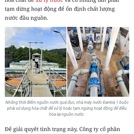
ENGLISH
tạm dừng hoạt động để ổn định chất lượng
nước đầu nguồn.
中文
FRANÇAIS
РУССКИЙ
ESPAÑOL
한국어
Những thời điểm nguồn nước quá đục, nhà máy nước Đankia 1 buộc
phải sử dụng hóa chất để xử lý hoặc tạm ngừng hoạt động để điều
hòa lại nguồn nước.
Để giải quyết tình trạng này, Công ty cổ phần