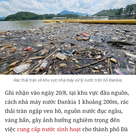
THỂ THAO
GIÁO DỤC
Y TẾ
KHOA HỌC - CÔNG NGHỆ
MÔI TRƯỜNG
BẠN ĐỌC
Rác thải tràn về khu vực nhà máy xử lý nước trên hồ Đankia.
Ghi nhận vào ngày 20/8, tại khu vực đầu nguồn,
KIỂM CHỨNG THÔNG TIN
cách nhà máy nước Đankia 1 khoảng 200m, rác
TRI THỨC CHUYÊN SÂU
thải tràn ngập ven hồ, nguồn nước đục ngầu,
váng bẩn, gây ảnh hưởng nghiêm trọng đến
54 DÂN TỘC VIỆT NAM
việc
cung cấp nước sinh hoạt
cho thành phố Đà