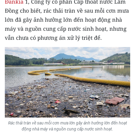
Đankia
1, Công ty cổ phần Cấp thoát nước Lâm
TIN MỚI
Đồng cho biết, rác thải tràn về sau mỗi cơn mưa
lớn đã gây ảnh hưởng lớn đến hoạt động nhà
TIN ĐỊA PHƯƠNG
máy và nguồn cung cấp nước sinh hoạt, nhưng
Trung du và miền núi phía Bắc
vẫn chưa có phương án xử lý triệt để.
Đồng bằng sông Hồng
Bắc Trung Bộ
Duyên hải Nam Trung Bộ và Tây
Nguyên
Đông Nam Bộ
Đồng bằng sông Cửu Long
Chuyên trang Hà Nội
Rác thải tràn về sau mỗi cơn mưa lớn gây ảnh hưởng lớn đến hoạt
động nhà máy và nguồn cung cấp nước sinh hoạt.
Chuyên trang TP. Hồ Chí Minh