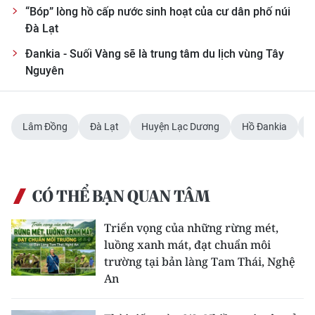
“Bóp” lòng hồ cấp nước sinh hoạt của cư dân phố núi
Đà Lạt
Đankia - Suối Vàng sẽ là trung tâm du lịch vùng Tây
Nguyên
Lâm Đồng
Đà Lạt
Huyện Lạc Dương
Hồ Đankia
N
CÓ THỂ BẠN QUAN TÂM
Triển vọng của những rừng mét,
luồng xanh mát, đạt chuẩn môi
trường tại bản làng Tam Thái, Nghệ
An