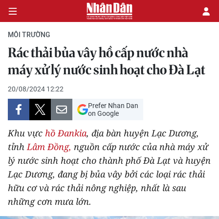
MÔI TRƯỜNG
Rác thải bủa vây hồ cấp nước nhà
CHÍNH TRỊ
máy xử lý nước sinh hoạt cho Đà Lạt
KINH TẾ
20/08/2024 12:22
Prefer Nhan Dan
VĂN HÓA
on Google
Khu vực
hồ Đankia
, địa bàn huyện Lạc Dương,
XÃ HỘI
tỉnh
Lâm Đồng,
nguồn cấp nước của nhà máy xử
lý nước sinh hoạt cho thành phố Đà Lạt và huyện
PHÁP LUẬT
Lạc Dương, đang bị bủa vây bởi các loại rác thải
DU LỊCH
hữu cơ và rác thải nông nghiệp, nhất là sau
những cơn mưa lớn.
THẾ GIỚI