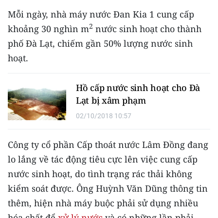
Mỗi ngày, nhà máy nước Đan Kia 1 cung cấp
CHUYÊN ĐỀ
2
khoảng 30 nghìn m
nước sinh hoạt cho thành
phố Đà Lạt, chiếm gần 50% lượng nước sinh
CÁC CHUYÊN TRANG
hoạt.
VỀ BÁO NHÂN DÂN
Hồ cấp nước sinh hoạt cho Đà
THỜI NAY
Lạt bị xâm phạm
02/10/2018 10:57
NHÂN DÂN CUỐI TUẦN
Công ty cổ phần Cấp thoát nước Lâm Đồng đang
NHÂN DÂN HẰNG THÁNG
lo lắng về tác động tiêu cực lên việc cung cấp
MUA BÁO
nước sinh hoạt, do tình trạng rác thải không
kiểm soát được. Ông Huỳnh Văn Dũng thông tin
ĐỌC BÁO IN
thêm, hiện nhà máy buộc phải sử dụng nhiều
hóa chất để
xử lý nước
và có những lần phải