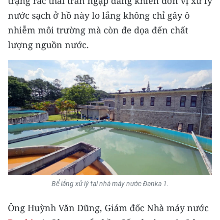
trạng rác thải tràn ngập đang khiến đơn vị xử lý
Media Pháp luật
nước sạch ở hồ này lo lắng không chỉ gây ô
Media Du lịch
nhiễm môi trường mà còn đe dọa đến chất
lượng nguồn nước.
Media Thế giới
Media Thể thao
Media Giáo dục
Media Y tế
Media Khoa học - Công nghệ
Media Môi trường
Ảnh
Bể lắng xử lý tại nhà máy nước Đanka 1.
Infographic
Ông Huỳnh Văn Dũng, Giám đốc Nhà máy nước