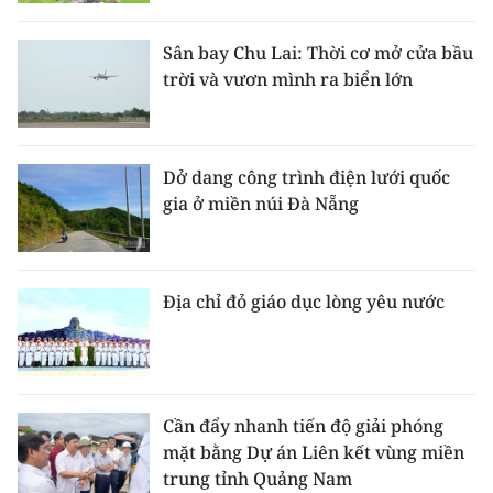
CHƯƠNG TRÌNH OCOP - MỖI XÃ
MỘT SẢN PHẨM
Sân bay Chu Lai: Thời cơ mở cửa bầu
trời và vươn mình ra biển lớn
RADIO
MEDIA CENTER
Dở dang công trình điện lưới quốc
gia ở miền núi Đà Nẵng
E-Magazine
Video
Địa chỉ đỏ giáo dục lòng yêu nước
Media Chính trị
Media Kinh tế
Media Văn hóa
Cần đẩy nhanh tiến độ giải phóng
mặt bằng Dự án Liên kết vùng miền
Media Xã hội
trung tỉnh Quảng Nam