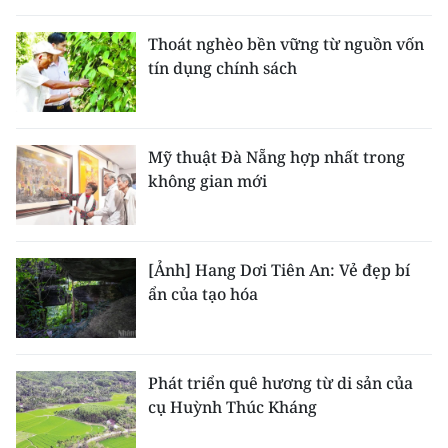
THỂ THAO
Thoát nghèo bền vững từ nguồn vốn
tín dụng chính sách
GIÁO DỤC
Y TẾ
Mỹ thuật Đà Nẵng hợp nhất trong
KHOA HỌC - CÔNG NGHỆ
không gian mới
MÔI TRƯỜNG
BẠN ĐỌC
[Ảnh] Hang Dơi Tiên An: Vẻ đẹp bí
ẩn của tạo hóa
KIỂM CHỨNG THÔNG TIN
TRI THỨC CHUYÊN SÂU
Phát triển quê hương từ di sản của
cụ Huỳnh Thúc Kháng
54 DÂN TỘC VIỆT NAM