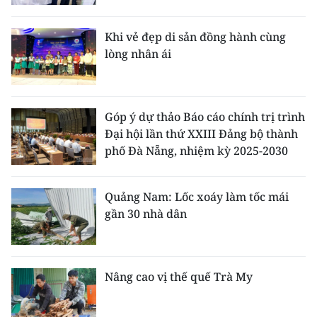
Media Pháp luật
Media Du lịch
Khi vẻ đẹp di sản đồng hành cùng
lòng nhân ái
Media Thế giới
Media Thể thao
Góp ý dự thảo Báo cáo chính trị trình
Media Giáo dục
Đại hội lần thứ XXIII Đảng bộ thành
phố Đà Nẵng, nhiệm kỳ 2025-2030
Media Y tế
Media Khoa học - Công nghệ
Quảng Nam: Lốc xoáy làm tốc mái
gần 30 nhà dân
Media Môi trường
Ảnh
Nâng cao vị thế quế Trà My
Infographic