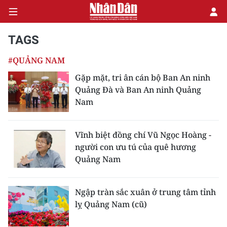
TAGS
#QUẢNG NAM
CHÍNH TRỊ
Gặp mặt, tri ân cán bộ Ban An ninh
Quảng Đà và Ban An ninh Quảng
KINH TẾ
Nam
VĂN HÓA
Vĩnh biệt đồng chí Vũ Ngọc Hoàng -
XÃ HỘI
người con ưu tú của quê hương
Quảng Nam
PHÁP LUẬT
DU LỊCH
Ngập tràn sắc xuân ở trung tâm tỉnh
lỵ Quảng Nam (cũ)
THẾ GIỚI