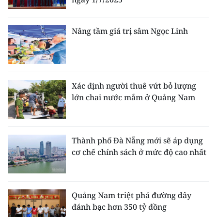
ENGLISH
中文
Nâng tầm giá trị sâm Ngọc Linh
FRANÇAIS
РУССКИЙ
Xác định người thuê vứt bỏ lượng
lớn chai nước mắm ở Quảng Nam
ESPAÑOL
한국어
Thành phố Đà Nẵng mới sẽ áp dụng
cơ chế chính sách ở mức độ cao nhất
Quảng Nam triệt phá đường dây
đánh bạc hơn 350 tỷ đồng