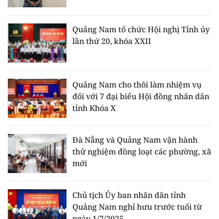
CHUYÊN ĐỀ
Quảng Nam tổ chức Hội nghị Tỉnh ủy
lần thứ 20, khóa XXII
CÁC CHUYÊN TRANG
VỀ BÁO NHÂN DÂN
Quảng Nam cho thôi làm nhiệm vụ
đối với 7 đại biểu Hội đồng nhân dân
THỜI NAY
tỉnh Khóa X
NHÂN DÂN CUỐI TUẦN
Đà Nẵng và Quảng Nam vận hành
NHÂN DÂN HẰNG THÁNG
thử nghiệm đồng loạt các phường, xã
mới
MUA BÁO
ĐỌC BÁO IN
Chủ tịch Ủy ban nhân dân tỉnh
Quảng Nam nghỉ hưu trước tuổi từ
ngày 1/7/2025