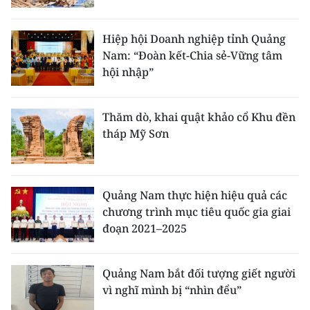
TIN MỚI
Hiệp hội Doanh nghiệp tỉnh Quảng
TIN ĐỊA PHƯƠNG
Nam: “Đoàn kết-Chia sẻ-Vững tâm
hội nhập”
Trung du và miền núi phía Bắc
Đồng bằng sông Hồng
Thăm dò, khai quật khảo cổ Khu đền
tháp Mỹ Sơn
Bắc Trung Bộ
Duyên hải Nam Trung Bộ và Tây
Nguyên
Quảng Nam thực hiện hiệu quả các
chương trình mục tiêu quốc gia giai
Đông Nam Bộ
đoạn 2021–2025
Đồng bằng sông Cửu Long
Quảng Nam bắt đối tượng giết người
Chuyên trang Hà Nội
vì nghĩ mình bị “nhìn đểu”
Chuyên trang TP. Hồ Chí Minh