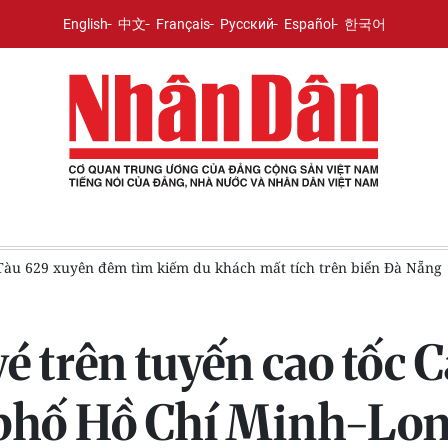
English
中文
Français
Русский
Español
한국어
 trên biển Đà Nẵng
Tin nổi bật ngày 8/8: Chủ tịch Quốc hội 
é trên tuyến cao tốc 
 phố Hồ Chí Minh-Lo