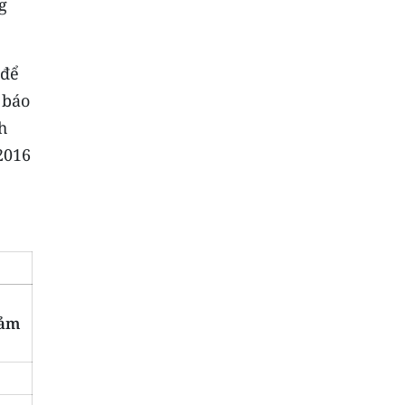
g
 để
 báo
h
2016
iảm