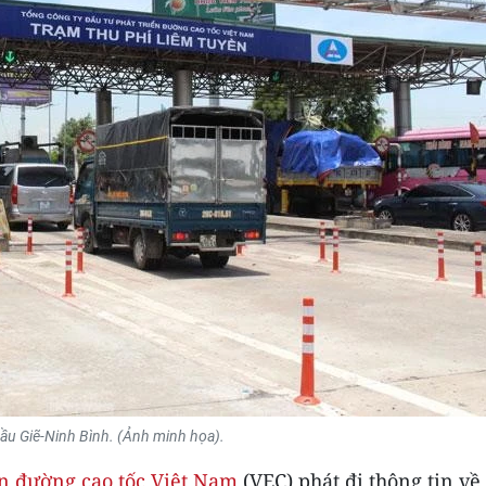
ầu Giẽ-Ninh Bình. (Ảnh minh họa).
ển đường cao tốc Việt Nam
(VEC) phát đi thông tin về