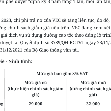
ền phê duyệt
“
định kỳ 3 năm tăng 1 lần, mỗi lần tăn
023, chi phí trả nợ của VEC sẽ tăng liên tục, do đó,
ừng chính sách giảm giá nêu trên, VEC đang xem xét
giá dịch vụ sử dụng đường cao tốc theo đúng lộ trìn
 duyệt tại Quyết định số 3789/QĐ-BGTVT ngày 23/11/
1/12/2021 của Bộ Giao thông vận tải.
Giẽ - Ninh Bình:
Mức giá bao gồm 8% VAT
Mức giá cũ
Mức giá mới
(thực hiện chính sách giảm
(dừng chính sách g
giá)
giá)
ng
29.000
32.000