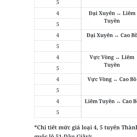
5
4
Đại Xuyên ↔ Liêm
Tuyền
5
4
Đại Xuyên ↔ Cao B
5
4
Vực Vòng ↔ Liêm
Tuyền
5
4
Vực Vòng ↔ Cao Bồ
5
4
Liêm Tuyền ↔ Cao B
5
*Chi tiết mức giá loại 4, 5 tuyến
Thành
quốc lộ 51-Dầu Giây):