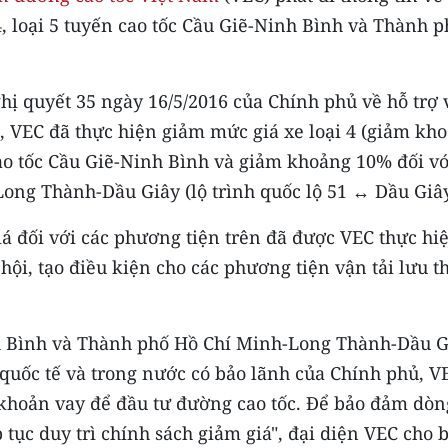
4, loại 5 tuyến cao tốc Cầu Giẽ-Ninh Bình và Thành p
ghị quyết 35 ngày 16/5/2016 của Chính phủ về hỗ trợ 
 VEC đã thực hiện giảm mức giá xe loại 4 (giảm kh
ao tốc Cầu Giẽ-Ninh Bình và giảm khoảng 10% đối vớ
ong Thành-Dầu Giây (lộ trình quốc lộ 51 ↔ Dầu Giây
á đối với các phương tiện trên đã được VEC thực hi
hội, tạo điều kiện cho các phương tiện vận tải lưu t
h Bình và Thành phố Hồ Chí Minh-Long Thành-Dầu G
quốc tế và trong nước có bảo lãnh của Chính phủ, V
i khoản vay để đầu tư đường cao tốc. Để bảo đảm dòn
 tục duy trì chính sách giảm giá", đại diện VEC cho b