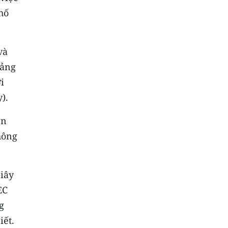
hố
và
oảng
i
).
ện
hông
iây
EC
g
iết.