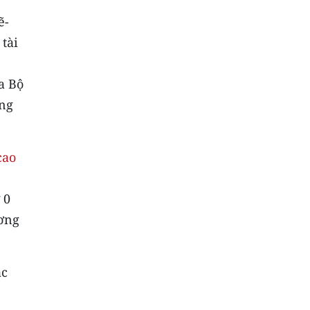
ẽ-
tài
a Bộ
ờng
cao
 0
ương
ác