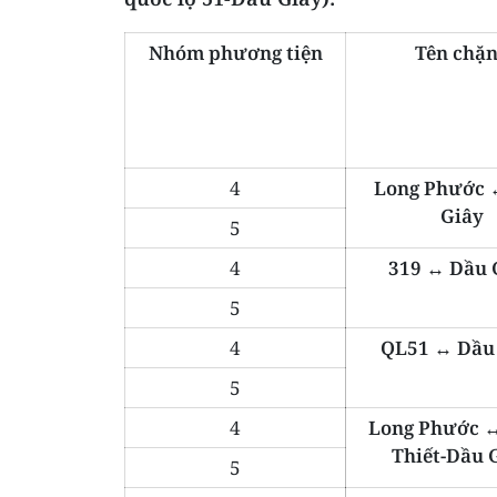
Nhóm phương tiện
Tên chặ
4
Long Phước 
Giây
5
4
319 ↔ Dầu 
5
4
QL51 ↔ Dầu
5
4
Long Phước 
Thiết-Dầu 
5