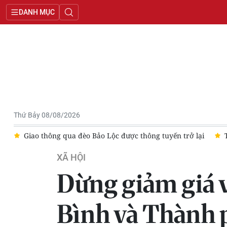
DANH MỤC
Thứ Bảy 08/08/2026
tuyến trở lại
Tàu 629 xuyên đêm tìm kiếm du khách mất tích
XÃ HỘI
Dừng giảm giá v
Bình và Thành