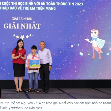
Cục Trẻ em Nguyễn Thị Nga trao giải Nhất cho các em học sinh có thành
t sắc. (Nguồn: Báo Dân tộc)