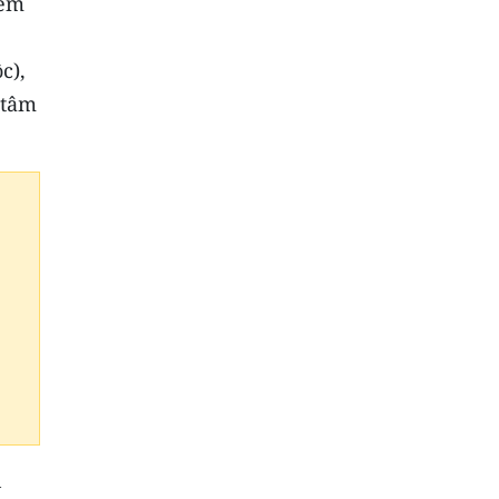
 em
c),
 tâm
n