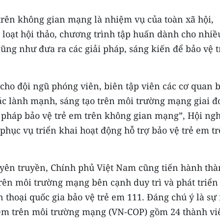
 trên không gian mạng là nhiệm vụ của toàn xã hội,
loạt hội thảo, chương trình tập huấn dành cho nhiề
ũng như đưa ra các giải pháp, sáng kiến để bảo vệ t
 cho đội ngũ phóng viên, biên tập viên các cơ quan 
tác lành mạnh, sáng tạo trên môi trường mạng giai 
i pháp bảo vệ trẻ em trên không gian mạng”, Hội ngh
hục vụ triển khai hoạt động hỗ trợ bảo vệ trẻ em t
uyên truyền, Chính phủ Việt Nam cũng tiến hành th
trên môi trường mạng bên cạnh duy trì và phát triển
 thoại quốc gia bảo vệ trẻ em 111. Đáng chú ý là sự 
 em trên môi trường mạng (VN-COP) gồm 24 thành vi