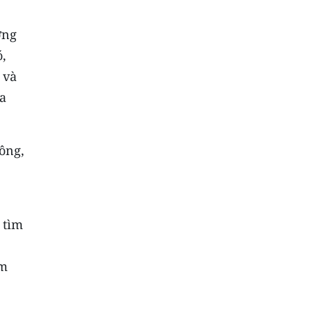
ơng
ó,
 và
ra
ông,
 tìm
am