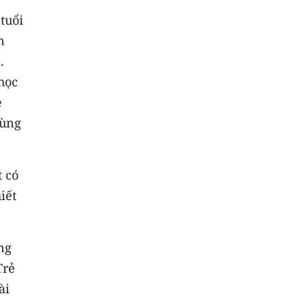
tuổi
n
.
học
ẻ
vùng
t có
iết
ng
Trẻ
ài