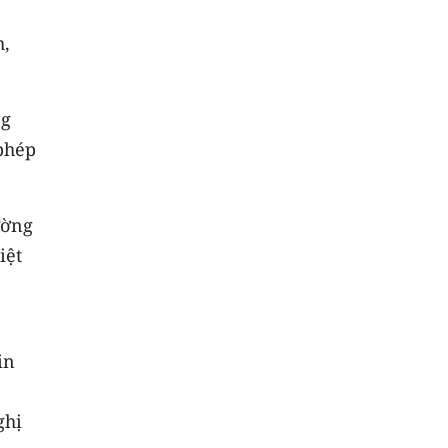
h,
ng
phép
ường
iệt
in
ghị