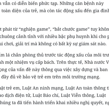
ến vẫn có diễn biến phức tạp. Những căn bệnh này
toàn diện của trẻ, mà còn tác động xấu đến gia đìn
t phát từ “nghiện game”, “bắt chước game” tuy khô
 chuông cảnh tỉnh với nhiều bậc phụ huynh khi cho 
 chơi, giải trí mà không có bất kỳ sự giám sát nào.
tấm lá chắn phòng thủ trước tác động xấu của môi tr
nh một nhiệm vụ cấp bách. Trên thực tế, Nhà nước V
ng của vấn đề này thông qua việc xây dựng và ban
 đầy đủ về bảo vệ trẻ em trên môi trường mạng.
uật trẻ em, Luật An ninh mạng, Luật An toàn thông t
o dịch điện tử, Luật Báo chí, Luật Viễn thông, Luật
húng ta đã tiến hành triển khai nhiều nghị quyết, n