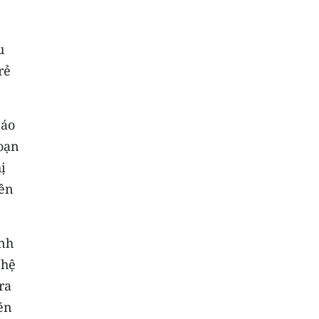
u
rẻ
báo
đoạn
ị
rên
ành
 hệ
ra
ên