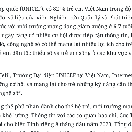
p quốc (UNICEF), có 82 % trẻ em Việt Nam trong độ 
 đó, số liệu của Viện Nghiên cứu Quản lý và Phát triể
 xúc với môi trường mạng đang giảm xuống ở 6-7 tuổi
ngày càng có nhiều cơ hội được tiếp cận thông tin, 
đó, công nghệ số có thể mang lại nhiều lợi ích cho tr
rẻ em dân tộc thiểu số và trẻ em sống ở các khu vực 
elil, Trưởng Đại diện UNICEF tại Việt Nam, Interne
hững cơ hội và mang lại cho trẻ những kỹ năng cần th
nghệ số”.
ng thể phủ nhận dành cho thế hệ trẻ, môi trường mạ
khó lường. Thông tin với các cơ quan báo chí, Cục 
 cho biết: Tính riêng 8 tháng đầu năm 2023, Tổng đ