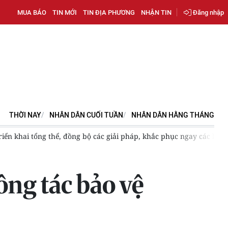
MUA BÁO
TIN MỚI
TIN ĐỊA PHƯƠNG
NHẬN TIN
Đăng nhập
THỜI NAY
NHÂN DÂN CUỐI TUẦN
NHÂN DÂN HẰNG THÁNG
iển khai tổng thể, đồng bộ các giải pháp, khắc phục ngay các lỗ 
ng tác bảo vệ