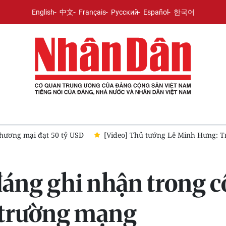
English
中文
Français
Русский
Español
한국어
thương mại đạt 50 tỷ USD
[Video] Thủ tướng Lê Minh Hưng: Tr
áng ghi nhận trong cô
i trường mạng