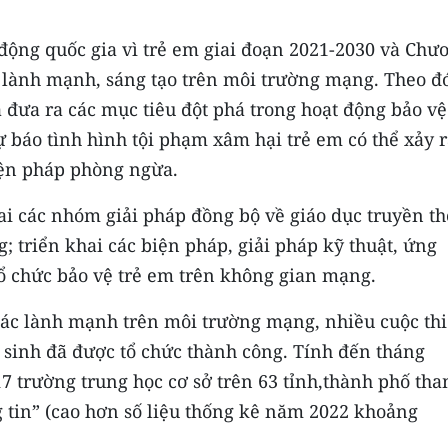
 động quốc gia vì trẻ em giai đoạn 2021-2030 và Chư
c lành mạnh, sáng tạo trên môi trường mạng. Theo đ
 đưa ra các mục tiêu đột phá trong hoạt động bảo vệ
 báo tình hình tội phạm xâm hại trẻ em có thể xảy 
iện pháp phòng ngừa.
ai các nhóm giải pháp đồng bộ về giáo dục truyền th
; triển khai các biện pháp, giải pháp kỹ thuật, ứng
ổ chức bảo vệ trẻ em trên không gian mạng.
tác lành mạnh trên môi trường mạng, nhiều cuộc thi
c sinh đã được tổ chức thành công. Tính đến tháng
17 trường trung học cơ sở trên 63 tỉnh,thành phố th
g tin” (cao hơn số liệu thống kê năm 2022 khoảng