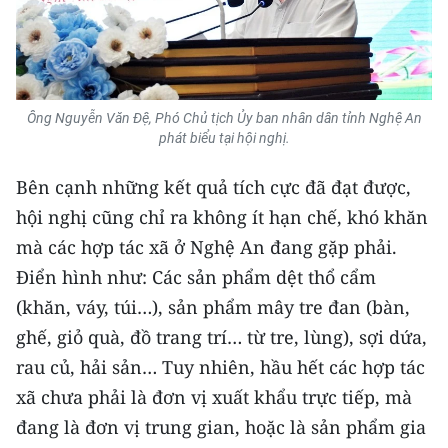
CHUYÊN ĐỀ
CÁC CHUYÊN TRANG
Ông Nguyễn Văn Đệ, Phó Chủ tịch Ủy ban nhân dân tỉnh Nghệ An
phát biểu tại hội nghị.
VỀ BÁO NHÂN DÂN
Bên cạnh những kết quả tích cực đã đạt được,
THỜI NAY
hội nghị cũng chỉ ra không ít hạn chế, khó khăn
mà các hợp tác xã ở Nghệ An đang gặp phải.
NHÂN DÂN CUỐI TUẦN
Điển hình như: Các sản phẩm dệt thổ cẩm
NHÂN DÂN HẰNG THÁNG
(khăn, váy, túi…), sản phẩm mây tre đan (bàn,
ghế, giỏ quà, đồ trang trí… từ tre, lùng), sợi dứa,
MUA BÁO
rau củ, hải sản… Tuy nhiên, hầu hết các hợp tác
ĐỌC BÁO IN
xã chưa phải là đơn vị xuất khẩu trực tiếp, mà
đang là đơn vị trung gian, hoặc là sản phẩm gia