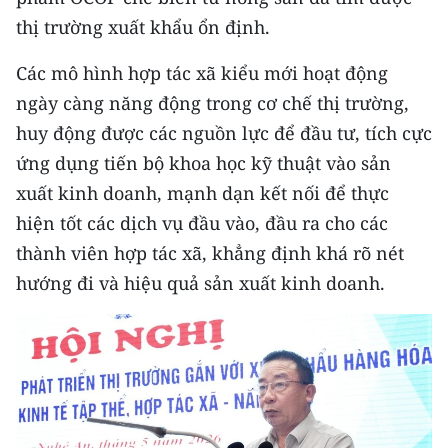
TIN MỚI
thị trường xuất khẩu ổn định.
TIN ĐỊA PHƯƠNG
Các mô hình hợp tác xã kiểu mới hoạt động
ngày càng năng động trong cơ chế thị trường,
Trung du và miền núi phía Bắc
huy động được các nguồn lực để đầu tư, tích cực
Đồng bằng sông Hồng
ứng dụng tiến bộ khoa học kỹ thuật vào sản
xuất kinh doanh, mạnh dạn kết nối để thực
Bắc Trung Bộ
hiện tốt các dịch vụ đầu vào, đầu ra cho các
Duyên hải Nam Trung Bộ và Tây
thành viên hợp tác xã, khẳng định khá rõ nét
Nguyên
hướng đi và hiệu quả sản xuất kinh doanh.
Đông Nam Bộ
Đồng bằng sông Cửu Long
Chuyên trang Hà Nội
Chuyên trang TP. Hồ Chí Minh