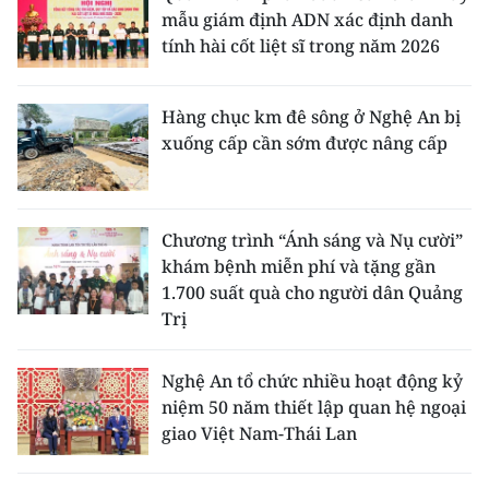
mẫu giám định ADN xác định danh
tính hài cốt liệt sĩ trong năm 2026
Hàng chục km đê sông ở Nghệ An bị
xuống cấp cần sớm được nâng cấp
Chương trình “Ánh sáng và Nụ cười”
khám bệnh miễn phí và tặng gần
1.700 suất quà cho người dân Quảng
Trị
Nghệ An tổ chức nhiều hoạt động kỷ
niệm 50 năm thiết lập quan hệ ngoại
giao Việt Nam-Thái Lan