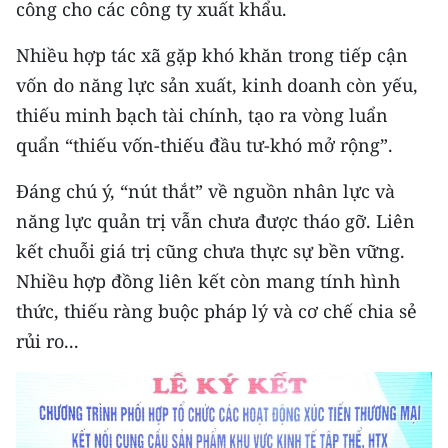
công cho các công ty xuất khẩu.
ENGLISH
Nhiều hợp tác xã gặp khó khăn trong tiếp cận
中文
vốn do năng lực sản xuất, kinh doanh còn yếu,
FRANÇAIS
thiếu minh bạch tài chính, tạo ra vòng luẩn
quẩn “thiếu vốn-thiếu đầu tư-khó mở rộng”.
РУССКИЙ
Đáng chú ý, “nút thắt” về nguồn nhân lực và
ESPAÑOL
năng lực quản trị vẫn chưa được tháo gỡ. Liên
kết chuỗi giá trị cũng chưa thực sự bền vững.
한국어
Nhiều hợp đồng liên kết còn mang tính hình
thức, thiếu ràng buộc pháp lý và cơ chế chia sẻ
rủi ro...