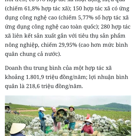
CHƯƠNG TRÌNH OCOP - MỖI XÃ
(chiếm 61,8% hợp tác xã); 150 hợp tác xã có ứng
MỘT SẢN PHẨM
dụng công nghệ cao (chiếm 5,77% số hợp tác xã
ứng dụng công nghệ cao toàn quốc); 280 hợp tác
RADIO
xã liên kết sản xuất gắn với tiêu thụ sản phẩm
MEDIA CENTER
nông nghiệp, chiếm 29,95% (cao hơn mức bình
quân chung cả nước).
E-Magazine
Doanh thu trung bình của một hợp tác xã
Video
khoảng 1.801,9 triệu đồng/năm; lợi nhuận bình
Media Chính trị
quân là 218,6 triệu đồng/năm.
Media Kinh tế
Media Văn hóa
Media Xã hội