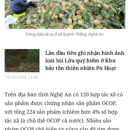
Media Pháp luật
Media Du lịch
Media Thế giới
Trồng dứa rải vụ ở xã Quỳnh Thắng, Nghệ An.
Media Thể thao
Lần đầu tiên ghi nhận hình ảnh
Media Giáo dục
loài Sói Lửa quý hiếm ở Khu
Media Y tế
bảo tồn thiên nhiên Pù Hoạt
14/05/2026 13:40
Media Khoa học - Công nghệ
Media Môi trường
Trên địa bàn tỉnh Nghệ An có 120 hợp tác xã có
sản phẩm được chứng nhận sản phẩm OCOP,
Ảnh
với tổng 224 sản phẩm (chiếm hơn 4% số hợp
Infographic
tác xã là chủ thể OCOP cả nước).
Nhiều sản
phẩm OCOP chế biến từ nông sản đã tìm được