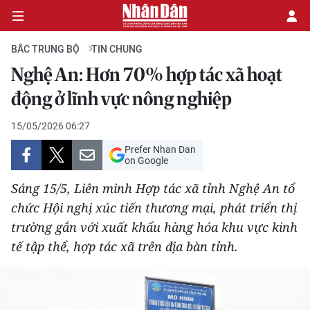
BẮC TRUNG BỘ
TIN CHUNG
Nghệ An: Hơn 70% hợp tác xã hoạt
CHÍNH TRỊ
động ở lĩnh vực nông nghiệp
KINH TẾ
15/05/2026 06:27
Prefer Nhan Dan
VĂN HÓA
on Google
Sáng 15/5, Liên minh Hợp tác xã tỉnh Nghệ An tổ
XÃ HỘI
chức Hội nghị xúc tiến thương mại, phát triển thị
trường gắn với xuất khẩu hàng hóa khu vực kinh
PHÁP LUẬT
tế tập thể, hợp tác xã trên địa bàn tỉnh.
DU LỊCH
THẾ GIỚI