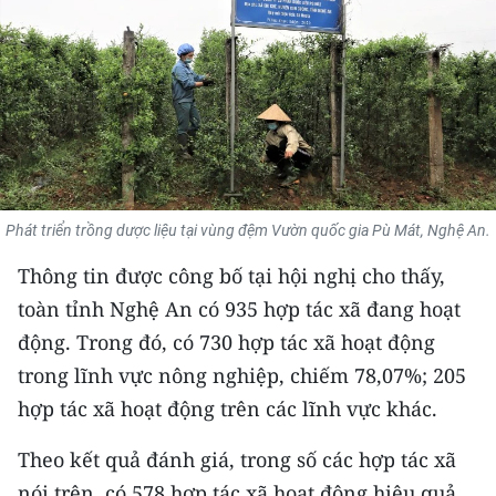
THỂ THAO
GIÁO DỤC
Y TẾ
KHOA HỌC - CÔNG NGHỆ
Phát triển trồng dược liệu tại vùng đệm Vườn quốc gia Pù Mát, Nghệ An.
MÔI TRƯỜNG
Thông tin được công bố tại hội nghị cho thấy,
BẠN ĐỌC
toàn tỉnh Nghệ An có 935 hợp tác xã đang hoạt
động. Trong đó, có 730 hợp tác xã hoạt động
KIỂM CHỨNG THÔNG TIN
trong lĩnh vực nông nghiệp, chiếm 78,07%; 205
TRI THỨC CHUYÊN SÂU
hợp tác xã hoạt động trên các lĩnh vực khác.
54 DÂN TỘC VIỆT NAM
Theo kết quả đánh giá, trong số các hợp tác xã
nói trên, có 578 hợp tác xã hoạt động hiệu quả