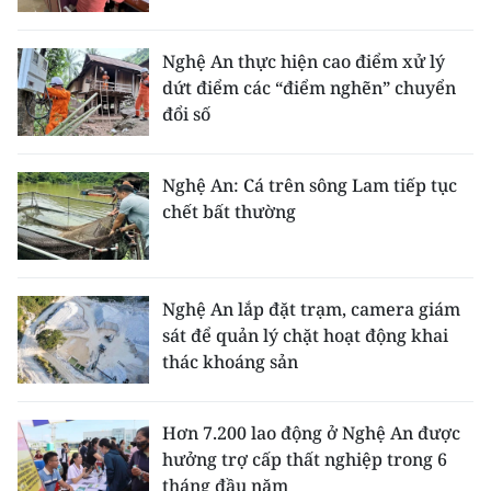
TIN MỚI
Nghệ An thực hiện cao điểm xử lý
TIN ĐỊA PHƯƠNG
dứt điểm các “điểm nghẽn” chuyển
đổi số
Trung du và miền núi phía Bắc
Đồng bằng sông Hồng
Nghệ An: Cá trên sông Lam tiếp tục
chết bất thường
Bắc Trung Bộ
Duyên hải Nam Trung Bộ và Tây
Nguyên
Nghệ An lắp đặt trạm, camera giám
sát để quản lý chặt hoạt động khai
Đông Nam Bộ
thác khoáng sản
Đồng bằng sông Cửu Long
Hơn 7.200 lao động ở Nghệ An được
Chuyên trang Hà Nội
hưởng trợ cấp thất nghiệp trong 6
tháng đầu năm
Chuyên trang TP. Hồ Chí Minh