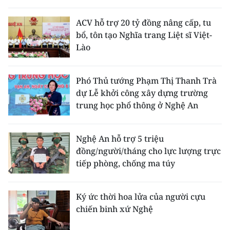
THỂ THAO
ACV hỗ trợ 20 tỷ đồng nâng cấp, tu
bổ, tôn tạo Nghĩa trang Liệt sĩ Việt-
GIÁO DỤC
Lào
Y TẾ
Phó Thủ tướng Phạm Thị Thanh Trà
KHOA HỌC - CÔNG NGHỆ
dự Lễ khởi công xây dựng trường
trung học phổ thông ở Nghệ An
MÔI TRƯỜNG
BẠN ĐỌC
Nghệ An hỗ trợ 5 triệu
đồng/người/tháng cho lực lượng trực
KIỂM CHỨNG THÔNG TIN
tiếp phòng, chống ma túy
TRI THỨC CHUYÊN SÂU
Ký ức thời hoa lửa của người cựu
chiến binh xứ Nghệ
54 DÂN TỘC VIỆT NAM