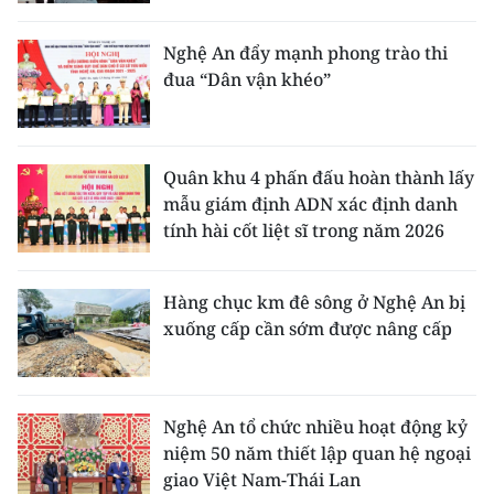
CHƯƠNG TRÌNH OCOP - MỖI XÃ
MỘT SẢN PHẨM
Nghệ An đẩy mạnh phong trào thi
đua “Dân vận khéo”
RADIO
MEDIA CENTER
Quân khu 4 phấn đấu hoàn thành lấy
mẫu giám định ADN xác định danh
E-Magazine
tính hài cốt liệt sĩ trong năm 2026
Video
Hàng chục km đê sông ở Nghệ An bị
Media Chính trị
xuống cấp cần sớm được nâng cấp
Media Kinh tế
Media Văn hóa
Nghệ An tổ chức nhiều hoạt động kỷ
niệm 50 năm thiết lập quan hệ ngoại
Media Xã hội
giao Việt Nam-Thái Lan