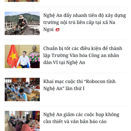
Media Pháp luật
Media Du lịch
Nghệ An đẩy nhanh tiến độ xây dựng
trường nội trú liên cấp tại xã Na
Media Thế giới
Ngoi
Media Thể thao
Chuẩn bị tốt các điều kiện để thành
Media Giáo dục
lập Trường Văn hóa Công an nhân
dân VI tại Nghệ An
Media Y tế
Media Khoa học - Công nghệ
Khai mạc cuộc thi “Robocon tỉnh
Nghệ An” lần thứ I
Media Môi trường
Ảnh
Nghệ An giảm các cuộc họp không
Infographic
cần thiết và văn bản báo cáo