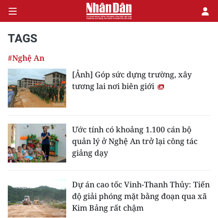
TAGS
#Nghệ An
CHÍNH TRỊ
[Ảnh] Góp sức dựng trường, xây
tương lai nơi biên giới
KINH TẾ
VĂN HÓA
Ước tính có khoảng 1.100 cán bộ
XÃ HỘI
quản lý ở Nghệ An trở lại công tác
giảng dạy
PHÁP LUẬT
DU LỊCH
Dự án cao tốc Vinh-Thanh Thủy: Tiến
độ giải phóng mặt bằng đoạn qua xã
THẾ GIỚI
Kim Bảng rất chậm