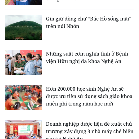
CHUYÊN ĐỀ
Gìn giữ dòng chữ “Bác Hồ sống mãi”
trên núi Nhón
CÁC CHUYÊN TRANG
VỀ BÁO NHÂN DÂN
Những suất cơm nghĩa tình ở Bệnh
viện Hữu nghị đa khoa Nghệ An
THỜI NAY
NHÂN DÂN CUỐI TUẦN
Hơn 200.000 học sinh Nghệ An sẽ
NHÂN DÂN HẰNG THÁNG
được ưu tiên sử dụng sách giáo khoa
miễn phí trong năm học mới
MUA BÁO
ĐỌC BÁO IN
Doanh nghiệp dược liệu đề xuất chủ
trương xây dựng 3 nhà máy chế biến
sâu tại Nghệ An