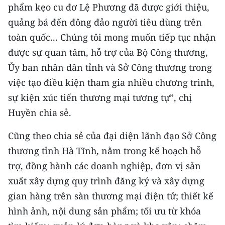
ENGLISH
phẩm kẹo cu đơ Lệ Phương đã được giới thiệu,
quảng bá đến đông đảo người tiêu dùng trên
中文
toàn quốc... Chúng tôi mong muốn tiếp tục nhận
được sự quan tâm, hỗ trợ của Bộ Công thương,
FRANÇAIS
Ủy ban nhân dân tỉnh và Sở Công thương trong
РУССКИЙ
việc tạo điều kiện tham gia nhiều chương trình,
sự kiện xúc tiến thương mại tương tự”, chị
ESPAÑOL
Huyền chia sẻ.
한국어
Cũng theo chia sẻ của đại diện lãnh đạo Sở Công
thương tỉnh Hà Tĩnh, nằm trong kế hoạch hỗ
trợ, đồng hành các doanh nghiệp, đơn vị sản
xuất xây dựng quy trình đăng ký và xây dựng
gian hàng trên sàn thương mại điện tử; thiết kế
hình ảnh, nội dung sản phẩm; tối ưu từ khóa