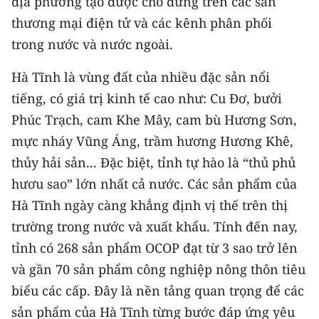
địa phương tạo được chỗ đứng trên các sàn
CHƯƠNG TRÌNH OCOP - MỖI XÃ
thương mại điện tử và các kênh phân phối
MỘT SẢN PHẨM
trong nước và nước ngoài.
RADIO
Hà Tĩnh là vùng đất của nhiều đặc sản nổi
tiếng, có giá trị kinh tế cao như: Cu Đơ, bưởi
MEDIA CENTER
Phúc Trạch, cam Khe Mây, cam bù Hương Sơn,
E-Magazine
mực nháy Vũng Áng, trầm hương Hương Khê,
thủy hải sản... Đặc biệt, tỉnh tự hào là “thủ phủ
Video
hươu sao” lớn nhất cả nước. Các sản phẩm của
Media Chính trị
Hà Tĩnh ngày càng khẳng định vị thế trên thị
trường trong nước và xuất khẩu. Tính đến nay,
Media Kinh tế
tỉnh có 268 sản phẩm OCOP đạt từ 3 sao trở lên
Media Văn hóa
và gần 70 sản phẩm công nghiệp nông thôn tiêu
biểu các cấp. Đây là nền tảng quan trọng để các
Media Xã hội
sản phẩm của Hà Tĩnh từng bước đáp ứng yêu