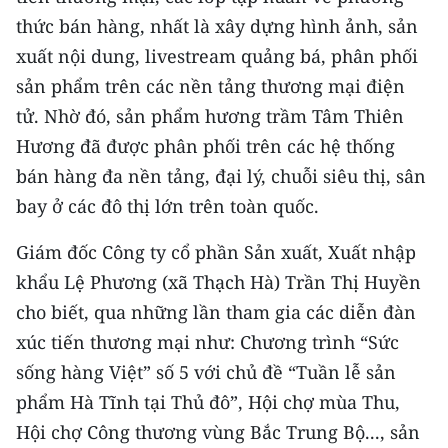
thức bán hàng, nhất là xây dựng hình ảnh, sản
CHUYÊN ĐỀ
xuất nội dung, livestream quảng bá, phân phối
sản phẩm trên các nền tảng thương mại điện
CÁC CHUYÊN TRANG
tử. Nhờ đó, sản phẩm hương trầm Tâm Thiên
Hương đã được phân phối trên các hệ thống
VỀ BÁO NHÂN DÂN
bán hàng đa nền tảng, đại lý, chuỗi siêu thị, sân
THỜI NAY
bay ở các đô thị lớn trên toàn quốc.
Giám đốc Công ty cổ phần Sản xuất, Xuất nhập
NHÂN DÂN CUỐI TUẦN
khẩu Lệ Phương (xã Thạch Hà) Trần Thị Huyền
NHÂN DÂN HẰNG THÁNG
cho biết, qua những lần tham gia các diễn đàn
xúc tiến thương mại như: Chương trình “Sức
MUA BÁO
sống hàng Việt” số 5 với chủ đề “Tuần lễ sản
ĐỌC BÁO IN
phẩm Hà Tĩnh tại Thủ đô”, Hội chợ mùa Thu,
Hội chợ Công thương vùng Bắc Trung Bộ..., sản