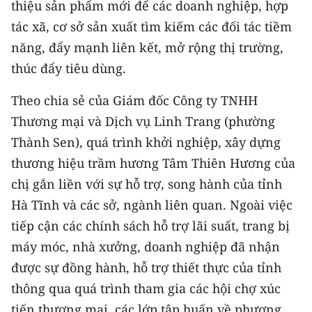
thiệu sản phẩm mới để các doanh nghiệp, hợp
TIN MỚI
tác xã, cơ sở sản xuất tìm kiếm các đối tác tiềm
TIN ĐỊA PHƯƠNG
năng, đẩy mạnh liên kết, mở rộng thị trường,
thúc đẩy tiêu dùng.
Trung du và miền núi phía Bắc
Theo chia sẻ của Giám đốc Công ty TNHH
Đồng bằng sông Hồng
Thương mại và Dịch vụ Linh Trang (phường
Bắc Trung Bộ
Thành Sen), quá trình khởi nghiệp, xây dựng
thương hiệu trầm hương Tâm Thiên Hương của
Duyên hải Nam Trung Bộ và Tây
chị gắn liền với sự hỗ trợ, song hành của tỉnh
Nguyên
Hà Tĩnh và các sở, ngành liên quan. Ngoài việc
Đông Nam Bộ
tiếp cận các chính sách hỗ trợ lãi suất, trang bị
máy móc, nhà xưởng, doanh nghiệp đã nhận
Đồng bằng sông Cửu Long
được sự đồng hành, hỗ trợ thiết thực của tỉnh
Chuyên trang Hà Nội
thông qua quá trình tham gia các hội chợ xúc
tiến thương mại, các lớp tập huấn về phương
Chuyên trang TP. Hồ Chí Minh