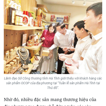
THỂ THAO
GIÁO DỤC
Y TẾ
KHOA HỌC - CÔNG NGHỆ
MÔI TRƯỜNG
BẠN ĐỌC
KIỂM CHỨNG THÔNG TIN
Lãnh đạo Sở Công thương tỉnh Hà Tĩnh giới thiệu với khách hàng các
sản phẩm OCOP của địa phương tại “Tuần lễ sản phẩm Hà Tĩnh tại
TRI THỨC CHUYÊN SÂU
Thủ đô”.
54 DÂN TỘC VIỆT NAM
Nhờ đó, nhiều đặc sản mang thương hiệu của