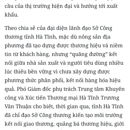
Media Pháp luật
cầu của thị trường hiện đại và hướng tới xuất
khẩu.
Media Du lịch
Theo chia sẻ của đại diện lãnh đạo Sở Công
Media Thế giới
thương tỉnh Hà Tĩnh, mặc dù nông sản địa
Media Thể thao
phương đã tạo dựng được thương hiệu và niềm
Media Giáo dục
tin từ khách hàng, nhưng “quãng đường” kết
nối giữa nhà sản xuất và người tiêu dùng nhiều
Media Y tế
lúc thiếu bền vững vì chưa xây dựng được
Media Khoa học - Công nghệ
phương thức phân phối, kết nối hàng hóa hiệu
quả. Phó Giám đốc phụ trách Trung tâm Khuyến
Media Môi trường
công và Xúc tiến Thương mại Hà Tĩnh Trương
Ảnh
Văn Thuận cho biết, thời gian qua, tỉnh Hà Tĩnh
đã chỉ đạo Sở Công thương kiến tạo môi trường
Infographic
kết nối giao thương, quảng bá thương hiệu, giới