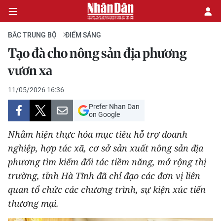
BẮC TRUNG BỘ
ĐIỂM SÁNG
Tạo đà cho nông sản địa phương
CHÍNH TRỊ
vươn xa
KINH TẾ
11/05/2026 16:36
Prefer Nhan Dan
VĂN HÓA
on Google
Nhằm hiện thực hóa mục tiêu hỗ trợ doanh
XÃ HỘI
nghiệp, hợp tác xã, cơ sở sản xuất nông sản địa
phương tìm kiếm đối tác tiềm năng, mở rộng thị
PHÁP LUẬT
trường, tỉnh Hà Tĩnh đã chỉ đạo các đơn vị liên
DU LỊCH
quan tổ chức các chương trình, sự kiện xúc tiến
thương mại.
THẾ GIỚI