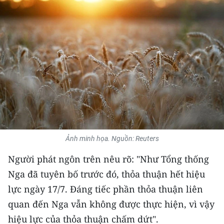
THỂ THAO
GIÁO DỤC
Y TẾ
KHOA HỌC - CÔNG NGHỆ
MÔI TRƯỜNG
BẠN ĐỌC
Ảnh minh họa. Nguồn: Reuters
KIỂM CHỨNG THÔNG TIN
Người phát ngôn trên nêu rõ: "Như Tổng thống
Nga đã tuyên bố trước đó, thỏa thuận hết hiệu
TRI THỨC CHUYÊN SÂU
lực ngày 17/7. Đáng tiếc phần thỏa thuận liên
quan đến Nga vẫn không được thực hiện, vì vậy
54 DÂN TỘC VIỆT NAM
hiệu lực của thỏa thuận chấm dứt".