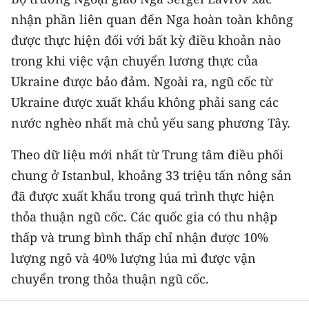
TIN MỚI
nhận phần liên quan đến Nga hoàn toàn không
được thực hiện đối với bất kỳ điều khoản nào
TIN ĐỊA PHƯƠNG
trong khi việc vận chuyển lương thực của
Trung du và miền núi phía Bắc
Ukraine được bảo đảm. Ngoài ra, ngũ cốc từ
Ukraine được xuất khẩu không phải sang các
Đồng bằng sông Hồng
nước nghèo nhất mà chủ yếu sang phương Tây.
Bắc Trung Bộ
Theo dữ liệu mới nhất từ Trung tâm điều phối
Duyên hải Nam Trung Bộ và Tây
chung ở Istanbul, khoảng 33 triệu tấn nông sản
Nguyên
đã được xuất khẩu trong quá trình thực hiện
thỏa thuận ngũ cốc. Các quốc gia có thu nhập
Đông Nam Bộ
thấp và trung bình thấp chỉ nhận được 10%
Đồng bằng sông Cửu Long
lượng ngô và 40% lượng lúa mì được vận
Chuyên trang Hà Nội
chuyển trong thỏa thuận ngũ cốc.
Chuyên trang TP. Hồ Chí Minh