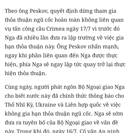
CHƯƠNG TRÌNH OCOP - MỖI XÃ
MỘT SẢN PHẨM
Theo ông Peskov, quyết định dừng tham gia
thỏa thuận ngũ cốc hoàn toàn không liên quan
vụ tấn công cầu Crimea ngày 17/7 vì trước đó
RADIO
Nga đã nhiều lần đưa ra lập trường về việc gia
MEDIA CENTER
hạn thỏa thuận này. Ông Peskov nhấn mạnh,
ngay khi phần liên quan đến Nga được thực
E-Magazine
hiện, phía Nga sẽ ngay lập tức quay trở lại thực
Video
hiện thỏa thuận.
Media Chính trị
Cùng ngày, người phát ngôn Bộ Ngoại giao Nga
cho biết nước này đã chính thức thông báo cho
Media Kinh tế
Thổ Nhĩ Kỳ, Ukraine và Liên hợp quốc về việc
Media Văn hóa
không gia hạn thỏa thuận ngũ cốc. Nga sẽ sớm
đưa ra tuyên bố của Bộ Ngoại giao về vấn đề
Media Xã hội
này. Trong khi đó, ngày 16/7, Cố vấn An ninh