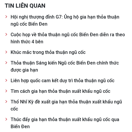
TIN LIÊN QUAN
CHUYÊN ĐỀ
Hội nghị thượng đỉnh G7: Ủng hộ gia hạn thỏa thuận
ngũ cốc Biển Đen
CÁC CHUYÊN TRANG
Cuộc họp về thỏa thuận ngũ cốc Biển Đen diễn ra theo
hình thức 4 bên
VỀ BÁO NHÂN DÂN
Khúc mắc trong thỏa thuận ngũ cốc
THỜI NAY
Thỏa thuận Sáng kiến Ngũ cốc Biển Đen chính thức
được gia hạn
NHÂN DÂN CUỐI TUẦN
Liên hợp quốc cam kết duy trì thỏa thuận ngũ cốc
NHÂN DÂN HẰNG THÁNG
Tìm cách gia hạn thỏa thuận xuất khẩu ngũ cốc
Thổ Nhĩ Kỳ đề xuất gia hạn thỏa thuận xuất khẩu ngũ
MUA BÁO
cốc
ĐỌC BÁO IN
Thúc đẩy gia hạn thỏa thuận xuất khẩu ngũ cốc qua
Biển Đen