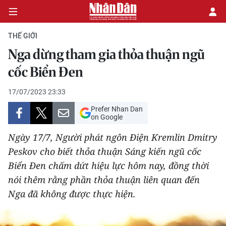
THẾ GIỚI
Nga dừng tham gia thỏa thuận ngũ
CHÍNH TRỊ
cốc Biển Đen
KINH TẾ
17/07/2023 23:33
Prefer Nhan Dan
VĂN HÓA
on Google
Ngày 17/7, Người phát ngôn Điện Kremlin Dmitry
XÃ HỘI
Peskov cho biết thỏa thuận Sáng kiến ngũ cốc
Biển Đen chấm dứt hiệu lực hôm nay, đồng thời
PHÁP LUẬT
nói thêm rằng phần thỏa thuận liên quan đến
DU LỊCH
Nga đã không được thực hiện.
THẾ GIỚI