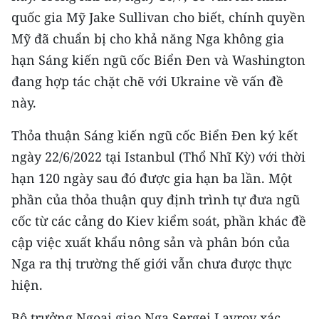
Media Pháp luật
quốc gia Mỹ Jake Sullivan cho biết, chính quyền
Media Du lịch
Mỹ đã chuẩn bị cho khả năng Nga không gia
hạn Sáng kiến ngũ cốc Biển Đen và Washington
Media Thế giới
đang hợp tác chặt chẽ với Ukraine về vấn đề
Media Thể thao
này.
Media Giáo dục
Thỏa thuận Sáng kiến ngũ cốc Biển Đen ký kết
ngày 22/6/2022 tại Istanbul (Thổ Nhĩ Kỳ) với thời
Media Y tế
hạn 120 ngày sau đó được gia hạn ba lần. Một
Media Khoa học - Công nghệ
phần của thỏa thuận quy định trình tự đưa ngũ
cốc từ các cảng do Kiev kiểm soát, phần khác đề
Media Môi trường
cập việc xuất khẩu nông sản và phân bón của
Ảnh
Nga ra thị trường thế giới vẫn chưa được thực
hiện.
Infographic
Bộ trưởng Ngoại giao Nga Sergei Lavrov xác