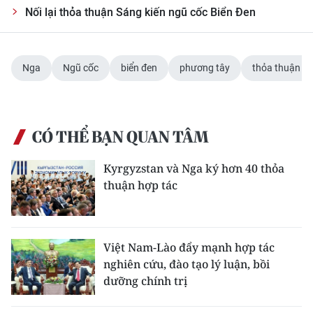
ENGLISH
Nối lại thỏa thuận Sáng kiến ngũ cốc Biển Đen
中文
Nga
Ngũ cốc
biển đen
phương tây
thỏa thuận n
FRANÇAIS
РУССКИЙ
CÓ THỂ BẠN QUAN TÂM
ESPAÑOL
Kyrgyzstan và Nga ký hơn 40 thỏa
한국어
thuận hợp tác
Việt Nam-Lào đẩy mạnh hợp tác
nghiên cứu, đào tạo lý luận, bồi
dưỡng chính trị