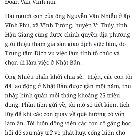
Đoàn Văn Vinh nói.
Media Pháp luật
Hai người con của ông Nguyễn Văn Nhiễu ở ấp
Media Du lịch
Vĩnh Phú, xã Vĩnh Tường, huyện Vị Thủy, tỉnh
Media Thế giới
Hậu Giang cũng được chính quyền địa phương
giới thiệu tham gia sàn giao dịch việc làm, do
Media Thể thao
Trung tâm Dịch vụ việc làm tỉnh tổ chức và
Media Giáo dục
chọn đi làm việc ở Nhật Bản.
Media Y tế
Ông Nhiễu phấn khởi chia sẻ: “Hiện, các con tôi
Media Khoa học - Công nghệ
đã lao động ở Nhật Bản được gần một năm, thu
nhập bình quân mỗi tháng khoảng 25 triệu
Media Môi trường
đồng. Phần tiền gửi về, tôi mở sổ tiết kiệm tích
Ảnh
lũy để khi các con quay về quê hương có vốn
làm ăn. Tôi luôn động viên các con cố gắng học
Infographic
hỏi để sau này trở về phát huy, cống hiến cho