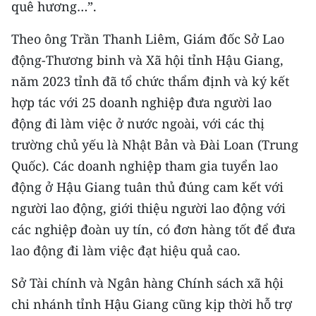
quê hương…”.
TIN MỚI
Theo ông Trần Thanh Liêm, Giám đốc Sở Lao
TIN ĐỊA PHƯƠNG
động-Thương binh và Xã hội tỉnh Hậu Giang,
Trung du và miền núi phía Bắc
năm 2023 tỉnh đã tổ chức thẩm định và ký kết
hợp tác với 25 doanh nghiệp đưa người lao
Đồng bằng sông Hồng
động đi làm việc ở nước ngoài, với các thị
Bắc Trung Bộ
trường chủ yếu là Nhật Bản và Đài Loan (Trung
Quốc). Các doanh nghiệp tham gia tuyển lao
Duyên hải Nam Trung Bộ và Tây
động ở Hậu Giang tuân thủ đúng cam kết với
Nguyên
người lao động, giới thiệu người lao động với
Đông Nam Bộ
các nghiệp đoàn uy tín, có đơn hàng tốt để đưa
lao động đi làm việc đạt hiệu quả cao.
Đồng bằng sông Cửu Long
Sở Tài chính và Ngân hàng Chính sách xã hội
Chuyên trang Hà Nội
chi nhánh tỉnh Hậu Giang cũng kịp thời hỗ trợ
Chuyên trang TP. Hồ Chí Minh