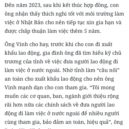
CHƯƠNG TRÌNH OCOP - MỖI XÃ
Đến năm 2023, sau khi kết thúc hợp đồng, con
MỘT SẢN PHẨM
ông nhận thấy thích nghi tốt với môi trường làm
việc ở Nhật Bản cho nên tiếp tục xin gia hạn và
RADIO
được chấp thuận làm việc thêm 5 năm.
MEDIA CENTER
Ông Vinh cho hay, trước khi cho con đi xuất
khẩu lao động, gia đình ông đã tìm hiểu kỹ chủ
E-Magazine
trương của tỉnh về việc đưa người lao động đi
Video
làm việc ở nước ngoài. Nhờ tỉnh làm “cầu nối”
an toàn cho xuất khẩu lao động cho nên ông
Media Chính trị
Vinh mạnh dạn cho con tham gia. “Tôi mong
Media Kinh tế
muốn các cơ quan, ban, ngành giới thiệu rộng
rãi hơn nữa các chính sách về đưa người lao
Media Văn hóa
động đi làm việc ở nước ngoài để nhiều người
Media Xã hội
cùng tham gia, bảo đảm an toàn, hiệu quả”, ông