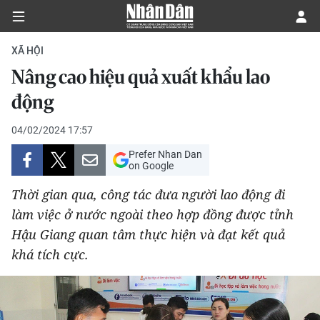
XÃ HỘI
Nâng cao hiệu quả xuất khẩu lao
CHÍNH TRỊ
động
KINH TẾ
04/02/2024 17:57
Prefer Nhan Dan
VĂN HÓA
on Google
Thời gian qua, công tác đưa người lao động đi
XÃ HỘI
làm việc ở nước ngoài theo hợp đồng được tỉnh
Hậu Giang quan tâm thực hiện và đạt kết quả
PHÁP LUẬT
khá tích cực.
DU LỊCH
THẾ GIỚI