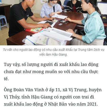
THỂ THAO
GIÁO DỤC
Y TẾ
KHOA HỌC - CÔNG NGHỆ
Tư vấn cho người lao động có nhu cầu xuất khẩu tại Trung tâm Dịch vụ
MÔI TRƯỜNG
việc làm Hậu Giang.
BẠN ĐỌC
Tuy vậy, số lượng người đi xuất khẩu lao động
chưa đạt như mong muốn so với nhu cầu thực
KIỂM CHỨNG THÔNG TIN
tế.
TRI THỨC CHUYÊN SÂU
Ông Đoàn Văn Vinh ở ấp 11, xã Vị Trung, huyện
Vị Thủy, tỉnh Hậu Giang có người con trai đi
54 DÂN TỘC VIỆT NAM
xuất khẩu lao động ở Nhật Bản vào năm 2021.