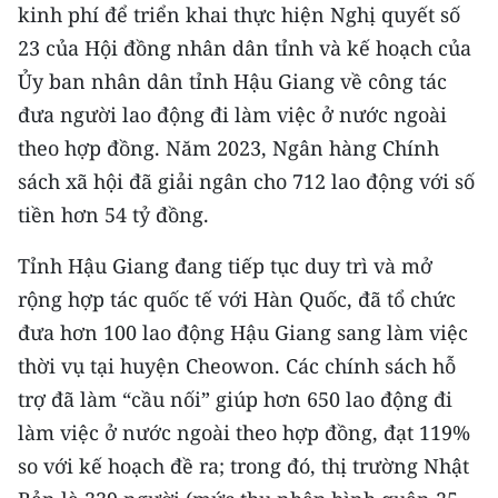
kinh phí để triển khai thực hiện Nghị quyết số
23 của Hội đồng nhân dân tỉnh và kế hoạch của
CHUYÊN ĐỀ
Ủy ban nhân dân tỉnh Hậu Giang về công tác
CÁC CHUYÊN TRANG
đưa người lao động đi làm việc ở nước ngoài
theo hợp đồng. Năm 2023, Ngân hàng Chính
VỀ BÁO NHÂN DÂN
sách xã hội đã giải ngân cho 712 lao động với số
tiền hơn 54 tỷ đồng.
THỜI NAY
Tỉnh Hậu Giang đang tiếp tục duy trì và mở
NHÂN DÂN CUỐI TUẦN
rộng hợp tác quốc tế với Hàn Quốc, đã tổ chức
đưa hơn 100 lao động Hậu Giang sang làm việc
NHÂN DÂN HẰNG THÁNG
thời vụ tại huyện Cheowon. Các chính sách hỗ
MUA BÁO
trợ đã làm “cầu nối” giúp hơn 650 lao động đi
làm việc ở nước ngoài theo hợp đồng, đạt 119%
ĐỌC BÁO IN
so với kế hoạch đề ra; trong đó, thị trường Nhật