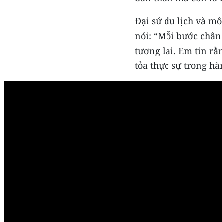
Đại sứ du lịch và m
nói: “Mỗi bước chân 
tương lai. Em tin rằ
tỏa thực sự trong h