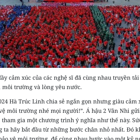
 đầy cảm xúc của các nghệ sĩ đã cùng nhau truyền tả
, môi trường và lòng yêu nước.
24 Hà Trúc Linh chia sẻ ngắn gọn nhưng giàu cảm 
vệ môi trường nhé mọi người!”. Á hậu 2 Vân Nhi gử
c tham gia một chương trình ý nghĩa như thế này. Sứ
g ta hãy bắt đầu từ những bước chân nhỏ nhất. Đó k
bảo vệ môi trường, để cùng nhau bước vào một kỷ 