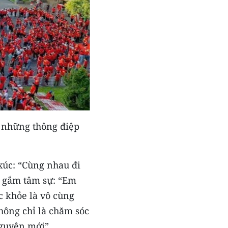
i những thông điệp
xúc: “Cùng nhau đi
i gắm tâm sự: “Em
c khỏe là vô cùng
hông chỉ là chăm sóc
nguyên mới”.