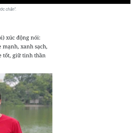
ớc chân".
i) xúc động nói:
e mạnh, xanh sạch,
tốt, giữ tinh thần