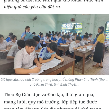
THỂ THAO
hiệu quả các yêu cầu đặt ra.
GIÁO DỤC
Y TẾ
KHOA HỌC - CÔNG NGHỆ
MÔI TRƯỜNG
BẠN ĐỌC
KIỂM CHỨNG THÔNG TIN
Giờ học của học sinh Trường trung học phổ thông Phan Chu Trinh (thành
phố Phan Thiết, tỉnh Bình Thuận).
TRI THỨC CHUYÊN SÂU
Theo Bộ Giáo dục và Đào tạo, thời gian qua,
54 DÂN TỘC VIỆT NAM
mạng lưới, quy mô trường, lớp tiếp tục được