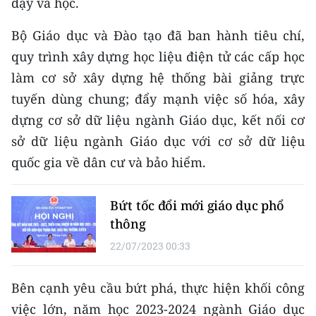
dạy và học.
Media Pháp luật
Bộ Giáo dục và Đào tạo đã ban hành tiêu chí,
Media Du lịch
quy trình xây dựng học liệu điện tử các cấp học
Media Thế giới
làm cơ sở xây dựng hệ thống bài giảng trực
tuyến dùng chung; đẩy mạnh việc số hóa, xây
Media Thể thao
dựng cơ sở dữ liệu ngành Giáo dục, kết nối cơ
Media Giáo dục
sở dữ liệu ngành Giáo dục với cơ sở dữ liệu
Media Y tế
quốc gia về dân cư và bảo hiểm.
Media Khoa học - Công nghệ
Bứt tốc đổi mới giáo dục phổ
Media Môi trường
thông
22/07/2023 00:33
Ảnh
Infographic
Bên cạnh yêu cầu bứt phá, thực hiện khối công
việc lớn, năm học 2023-2024 ngành Giáo dục