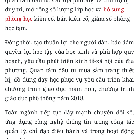
quan tâm đầu tư. Các địa phương đã chú trọng
CHƯƠNG TRÌNH OCOP - MỖI XÃ
duy trì, mở rộng số lượng lớp học và
bổ sung
MỘT SẢN PHẨM
phòng học
kiên cố, bán kiên cố, giảm số phòng
học tạm.
RADIO
Đồng thời, tạo thuận lợi cho người dân, bảo đảm
MEDIA CENTER
quyền lợi học tập của học sinh và phù hợp quy
E-Magazine
hoạch, yêu cầu phát triển kinh tế-xã hội của địa
phương. Quan tâm đầu tư mua sắm trang thiết
Video
bị, đồ dùng dạy học phục vụ yêu cầu triển khai
Media Chính trị
chương trình giáo dục mầm non, chương trình
giáo dục phổ thông năm 2018.
Media Kinh tế
Toàn ngành tiếp tục đẩy mạnh chuyển đổi số,
Media Văn hóa
ứng dụng công nghệ thông tin trong công tác
Media Xã hội
quản lý, chỉ đạo điều hành và trong hoạt động