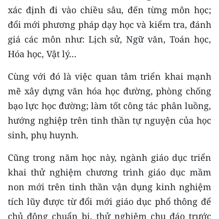
TIN MỚI
xác định đi vào chiều sâu, đến từng môn học;
đổi mới phương pháp dạy học và kiểm tra, đánh
TIN ĐỊA PHƯƠNG
giá các môn như: Lịch sử, Ngữ văn, Toán học,
Hóa học, Vật lý…
Trung du và miền núi phía Bắc
Cùng với đó là việc quan tâm triển khai mạnh
Đồng bằng sông Hồng
mẽ xây dựng văn hóa học đường, phòng chống
Bắc Trung Bộ
bạo lực học đường; làm tốt công tác phân luồng,
hướng nghiệp trên tinh thần tự nguyện của học
Duyên hải Nam Trung Bộ và Tây
Nguyên
sinh, phụ huynh.
Đông Nam Bộ
Cũng trong năm học này, ngành giáo dục triển
khai thử nghiệm chương trình giáo dục mầm
Đồng bằng sông Cửu Long
non mới trên tinh thần vận dụng kinh nghiệm
Chuyên trang Hà Nội
tích lũy được từ đổi mới giáo dục phổ thông để
chủ động chuẩn bị, thử nghiệm chu đáo trước
Chuyên trang TP. Hồ Chí Minh