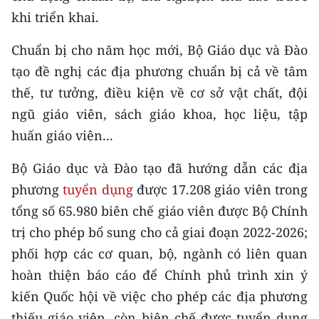
khi triển khai.
CHUYÊN ĐỀ
Chuẩn bị cho năm học mới, Bộ Giáo dục và Đào
CÁC CHUYÊN TRANG
tạo đề nghị các địa phương chuẩn bị cả về tâm
thế, tư tưởng, điều kiện về cơ sở vật chất, đội
VỀ BÁO NHÂN DÂN
ngũ giáo viên, sách giáo khoa, học liệu, tập
huấn giáo viên...
THỜI NAY
Bộ Giáo dục và Đào tạo đã hướng dẫn các địa
NHÂN DÂN CUỐI TUẦN
phương
tuyển dụng
được 17.208 giáo viên trong
tổng số 65.980 biên chế giáo viên được Bộ Chính
NHÂN DÂN HẰNG THÁNG
trị cho phép bổ sung cho cả giai đoạn 2022-2026;
MUA BÁO
phối hợp các cơ quan, bộ, ngành có liên quan
hoàn thiện báo cáo để Chính phủ trình xin ý
ĐỌC BÁO IN
kiến Quốc hội về việc cho phép các địa phương
thiếu giáo viên, còn biên chế được tuyển dụng