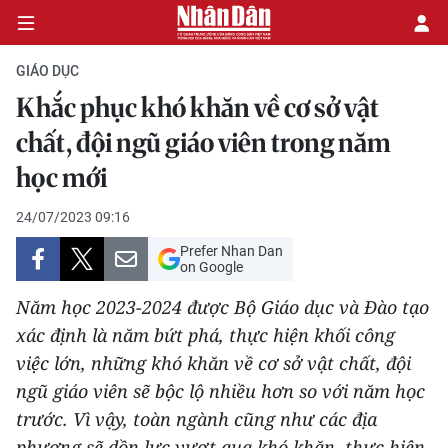
GIÁO DỤC
Khắc phục khó khăn về cơ sở vật
CHÍNH TRỊ
chất, đội ngũ giáo viên trong năm
học mới
KINH TẾ
24/07/2023 09:16
VĂN HÓA
Prefer Nhan Dan
on Google
XÃ HỘI
Năm học 2023-2024 được Bộ Giáo dục và Đào tạo
PHÁP LUẬT
xác định là năm bứt phá, thực hiện khối công
việc lớn, những khó khăn về cơ sở vật chất, đội
DU LỊCH
ngũ giáo viên sẽ bộc lộ nhiều hơn so với năm học
trước. Vì vậy, toàn ngành cũng như các địa
THẾ GIỚI
phương sẽ dồn lực vượt qua khó khăn, thực hiện