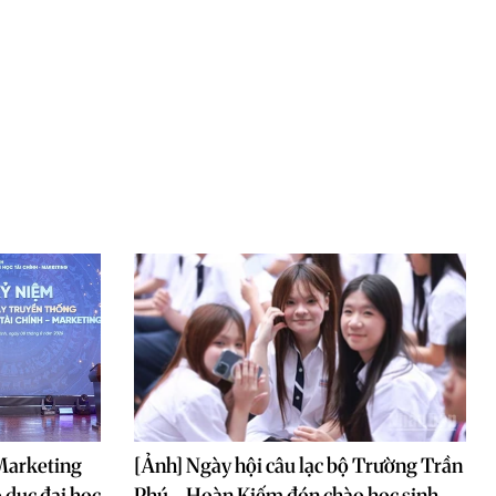
Marketing
[Ảnh] Ngày hội câu lạc bộ Trường Trần
 dục đại học
Phú - Hoàn Kiếm đón chào học sinh