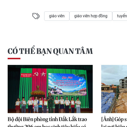
giáo viên
giáo viên hợp đồng
tuyển
CÓ THỂ BẠN QUAN TÂM
Bộ đội Biên phòng tỉnh Đắk Lắk trao
[Ảnh] Góp s
thưởng 296 em học sinh tiêu biểu có
lai nơi biên