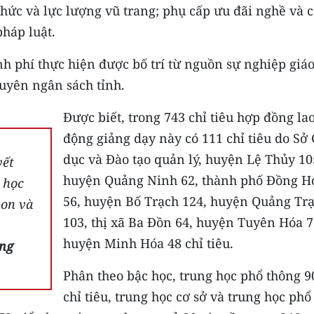
chức và lực lượng vũ trang; phụ cấp ưu đãi nghề và 
pháp luật.
nh phí thực hiện được bố trí từ nguồn sự nghiệp giá
uyên ngân sách tỉnh.
Được biết, trong 743 chỉ tiêu hợp đồng la
động giảng dạy này có 111 chỉ tiêu do Sở
dục và Đào tạo quản lý, huyện Lệ Thủy 10
yết
huyện Quảng Ninh 62, thành phố Đồng H
 học
56, huyện Bố Trạch 124, huyện Quảng Tr
non và
103, thị xã Ba Đồn 64, huyện Tuyên Hóa 7
huyện Minh Hóa 48 chỉ tiêu.
ảng
Phân theo bậc học, trung học phổ thông 9
chỉ tiêu, trung học cơ sở và trung học phổ