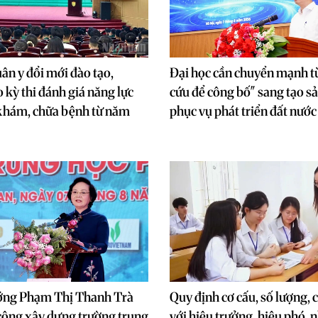
ân y đổi mới đào tạo,
Đại học cần chuyển mạnh t
 kỳ thi đánh giá năng lực
cứu để công bố" sang tạo 
khám, chữa bệnh từ năm
phục vụ phát triển đất nước
ớng Phạm Thị Thanh Trà
Quy định cơ cấu, số lượng, 
công xây dựng trường trung
với hiệu trưởng, hiệu phó, 