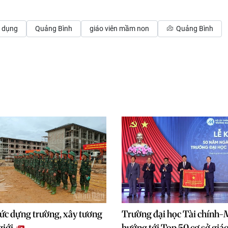
 dụng
Quảng Bình
giáo viên mầm non
Quảng Bình
ức dựng trường, xây tương
Trường đại học Tài chính-
 giới
hướng tới Top 50 cơ sở giáo