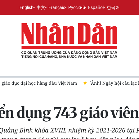
English
中文
Français
Русский
Español
한국어
n chào học sinh lớp 10
Trường đại học Luật Thành phố Hồ Ch
ển dụng 743 giáo viê
Quảng Bình khóa XVIII, nhiệm kỳ 2021-2026 tại K