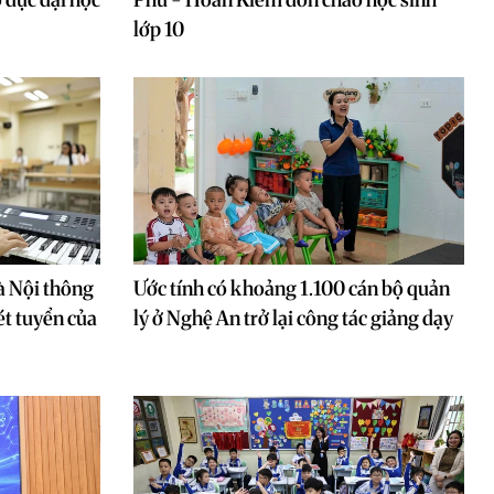
lớp 10
à Nội thông
Ước tính có khoảng 1.100 cán bộ quản
ét tuyển của
lý ở Nghệ An trở lại công tác giảng dạy