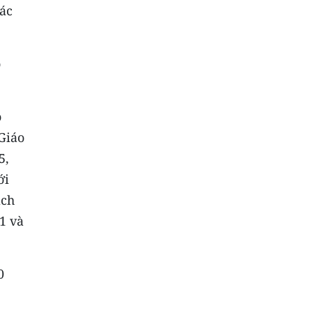
các
o
o
 Giáo
5,
ới
ạch
1 và
0