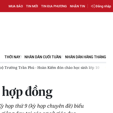
MUA BÁO
TIN MỚI
TIN ĐỊA PHƯƠNG
NHẬN TIN
Đăng nhập
THỜI NAY
NHÂN DÂN CUỐI TUẦN
NHÂN DÂN HẰNG THÁNG
í Minh vinh danh tân khoa, đề cao trách nhiệm và giá trị phụng s
n hợp đồng
ỳ họp thứ 9 (kỳ họp chuyên đề) biểu