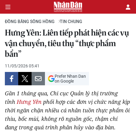
ĐỒNG BẰNG SÔNG HỒNG
TIN CHUNG
Hưng Yên: Liên tiếp phát hiện các vụ
CHÍNH TRỊ
vận chuyển, tiêu thụ “thực phẩm
bẩn”
KINH TẾ
11/05/2026 05:41
VĂN HÓA
Prefer Nhan Dan
on Google
XÃ HỘI
Gần 1 tháng qua, Chi cục Quản lý thị trường
PHÁP LUẬT
tỉnh
Hưng Yên
phối hợp các đơn vị chức năng kịp
thời ngăn chặn nhiều cá nhân tuồn thực phẩm ôi
DU LỊCH
thiu, bốc mùi, không rõ nguồn gốc, thậm chí
đang trong quá trình phân hủy vào địa bàn.
THẾ GIỚI