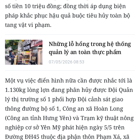
số tiền 10 triệu đồng; đồng thời áp dụng biện
TIN MỚI
pháp khắc phục hậu quả buộc tiêu hủy toàn bộ
TIN ĐỊA PHƯƠNG
tang vật vi phạm.
Trung du và miền núi phía Bắc
Những lỗ hổng trong hệ thống
Đồng bằng sông Hồng
quản lý an toàn thực phẩm
Bắc Trung Bộ
07/05/2026 08:53
Duyên hải Nam Trung Bộ và Tây
Một vụ việc điển hình nữa cần được nhắc tới là
Nguyên
1.130kg lòng lợn đang phân hủy được Đội Quản
Đông Nam Bộ
lý thị trường số 1 phối hợp Đội cảnh sát giao
thông đường bộ số 1, Công an xã Hoàn Long
Đồng bằng sông Cửu Long
(Công an tỉnh Hưng Yên) và Trạm kỹ thuật nông
Chuyên trang Hà Nội
nghiệp cơ sở Yên Mỹ phát hiện ngày 5/5 trên
Đường ĐH45 thuộc địa phận thôn Phạm Xá, xã
Chuyên trang TP. Hồ Chí Minh