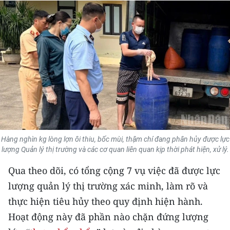
THỂ THAO
GIÁO DỤC
Y TẾ
KHOA HỌC - CÔNG NGHỆ
MÔI TRƯỜNG
BẠN ĐỌC
Hàng nghìn kg lòng lợn ôi thiu, bốc mùi, thậm chí đang phân hủy được lực
lượng Quản lý thị trường và các cơ quan liên quan kịp thời phát hiện, xử lý.
KIỂM CHỨNG THÔNG TIN
Qua theo dõi, có tổng cộng 7 vụ việc đã được lực
TRI THỨC CHUYÊN SÂU
lượng quản lý thị trường xác minh, làm rõ và
thực hiện tiêu hủy theo quy định hiện hành.
54 DÂN TỘC VIỆT NAM
Hoạt động này đã phần nào chặn đứng lượng