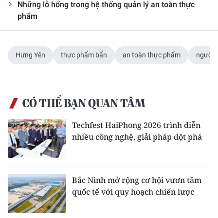
Những lỗ hổng trong hệ thống quản lý an toàn thực
phẩm
Hưng Yên
thực phẩm bẩn
an toàn thực phẩm
người 
CÓ THỂ BẠN QUAN TÂM
Techfest HaiPhong 2026 trình diễn
nhiều công nghệ, giải pháp đột phá
Bắc Ninh mở rộng cơ hội vươn tầm
quốc tế với quy hoạch chiến lược