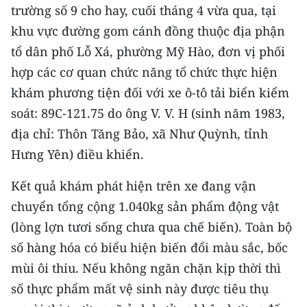
ENGLISH
trường số 9 cho hay, cuối tháng 4 vừa qua, tại
khu vực đường gom cánh đồng thuộc địa phận
中文
tổ dân phố Lỗ Xá, phường Mỹ Hào, đơn vị phối
hợp các cơ quan chức năng tổ chức thực hiện
FRANÇAIS
khám phương tiện đối với xe ô-tô tải biển kiểm
РУССКИЙ
soát: 89C-121.75 do ông V. V. H (sinh năm 1983,
địa chỉ: Thôn Tăng Bảo, xã Như Quỳnh, tỉnh
ESPAÑOL
Hưng Yên) điều khiển.
한국어
Kết quả khám phát hiện trên xe đang vận
chuyển tổng cộng 1.040kg sản phẩm động vật
(lòng lợn tươi sống chưa qua chế biến). Toàn bộ
số hàng hóa có biểu hiện biến đổi màu sắc, bốc
mùi ôi thiu. Nếu không ngăn chặn kịp thời thì
số thực phẩm mất vệ sinh này được tiêu thụ