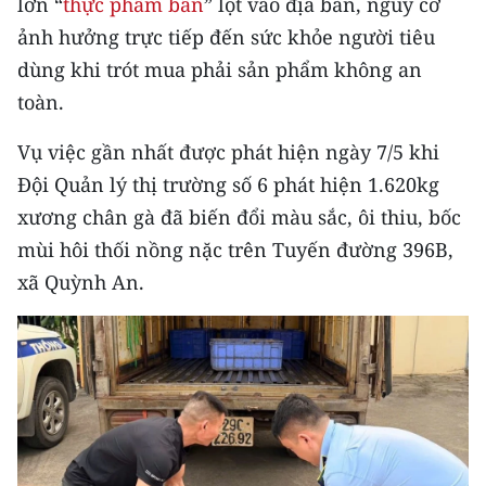
lớn “
thực phẩm bẩn
” lọt vào địa bàn, nguy cơ
CHƯƠNG TRÌNH OCOP - MỖI XÃ
MỘT SẢN PHẨM
ảnh hưởng trực tiếp đến sức khỏe người tiêu
dùng khi trót mua phải sản phẩm không an
toàn.
RADIO
Vụ việc gần nhất được phát hiện ngày 7/5 khi
MEDIA CENTER
Đội Quản lý thị trường số 6 phát hiện 1.620kg
E-Magazine
xương chân gà đã biến đổi màu sắc, ôi thiu, bốc
mùi hôi thối nồng nặc trên Tuyến đường 396B,
Video
xã Quỳnh An.
Media Chính trị
Media Kinh tế
Media Văn hóa
Media Xã hội