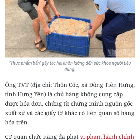
Media Pháp luật
Media Du lịch
Media Thế giới
Media Thể thao
Media Giáo dục
"Thực phẩm bẩn" gây tác hại khôn lường đến sức khỏe người tiêu
dùng.
Media Y tế
Ông T.V.T (địa chỉ: Thôn Cốc, xã Đông Tiên Hưng,
Media Khoa học - Công nghệ
tỉnh Hưng Yên) là chủ hàng không cung cấp
Media Môi trường
được hóa đơn, chứng từ chứng minh nguồn gốc
Ảnh
xuất xứ và các giấy tờ khác có liên quan số hàng
hóa trên.
Infographic
Cơ quan chức năng đã phạt
vi phạm hành chính