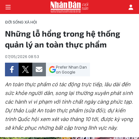
ĐỜI SỐNG XÃ HỘI
Những lỗ hổng trong hệ thống
quản lý an toàn thực phẩm
TRANG CHỦ
07/05/2026 08:53
THỜI SỰ - CHÍNH TRỊ
Prefer Nhan Dan
E-MAGAZINE
on Google
An toàn thực phẩm có tác động trực tiếp, lâu dài đến
GÓC NHÌN KINH TẾ
sức khỏe người dân, song lại thường xuyên phát sinh
các hành vi vi phạm với tính chất ngày càng phức tạp.
CHUYÊN ĐỀ
Dự thảo Luật An toàn thực phẩm (sửa đổi), dự kiến
ĐỜI SỐNG XÃ HỘI
trình Quốc hội xem xét vào tháng 10 tới, được kỳ vọng
sẽ khắc phục những bất cập trong lĩnh vực này.
PHÓNG SỰ