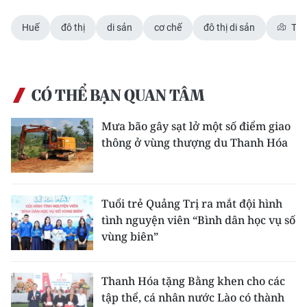
Huế
đô thị
di sản
cơ chế
đô thị di sản
Thà
CÓ THỂ BẠN QUAN TÂM
Mưa bão gây sạt lở một số điểm giao
thông ở vùng thượng du Thanh Hóa
Tuổi trẻ Quảng Trị ra mắt đội hình
tình nguyện viên “Bình dân học vụ số
vùng biên”
Thanh Hóa tặng Bằng khen cho các
tập thể, cá nhân nước Lào có thành