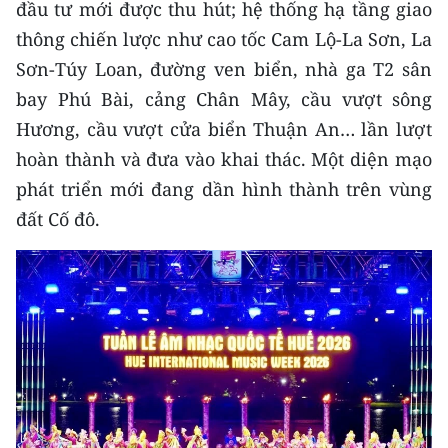
đầu tư mới được thu hút; hệ thống hạ tầng giao
Media Pháp luật
thông chiến lược như cao tốc Cam Lộ-La Sơn, La
Media Du lịch
Sơn-Túy Loan, đường ven biển, nhà ga T2 sân
Media Thế giới
bay Phú Bài, cảng Chân Mây, cầu vượt sông
Hương, cầu vượt cửa biển Thuận An… lần lượt
Media Thể thao
hoàn thành và đưa vào khai thác. Một diện mạo
Media Giáo dục
phát triển mới đang dần hình thành trên vùng
đất Cố đô.
Media Y tế
Media Khoa học - Công nghệ
Media Môi trường
Ảnh
Infographic