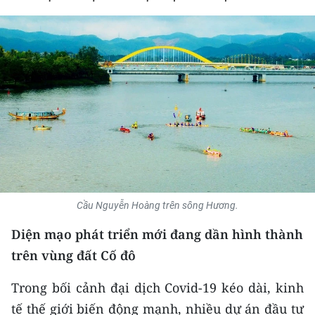
THỂ THAO
GIÁO DỤC
Y TẾ
KHOA HỌC - CÔNG NGHỆ
MÔI TRƯỜNG
BẠN ĐỌC
Cầu Nguyễn Hoàng trên sông Hương.
KIỂM CHỨNG THÔNG TIN
Diện mạo phát triển mới đang dần hình thành
TRI THỨC CHUYÊN SÂU
trên vùng đất Cố đô
Trong bối cảnh đại dịch Covid-19 kéo dài, kinh
54 DÂN TỘC VIỆT NAM
tế thế giới biến động mạnh, nhiều dự án đầu tư