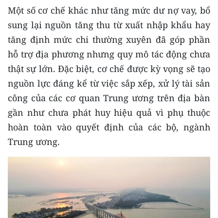
ENGLISH
Một số cơ chế khác như tăng mức dư nợ vay, bổ
sung lại nguồn tăng thu từ xuất nhập khẩu hay
中文
tăng định mức chi thường xuyên đã góp phần
FRANÇAIS
hỗ trợ địa phương nhưng quy mô tác động chưa
thật sự lớn. Đặc biệt, cơ chế được kỳ vọng sẽ tạo
РУССКИЙ
nguồn lực đáng kể từ việc sắp xếp, xử lý tài sản
công của các cơ quan Trung ương trên địa bàn
ESPAÑOL
gần như chưa phát huy hiệu quả vì phụ thuộc
한국어
hoàn toàn vào quyết định của các bộ, ngành
Trung ương.