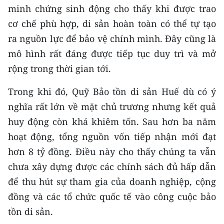
minh chứng sinh động cho thấy khi được trao
CHUYÊN ĐỀ
cơ chế phù hợp, di sản hoàn toàn có thể tự tạo
ra nguồn lực để bảo vệ chính mình. Đây cũng là
CÁC CHUYÊN TRANG
mô hình rất đáng được tiếp tục duy trì và mở
rộng trong thời gian tới.
VỀ BÁO NHÂN DÂN
Trong khi đó, Quỹ Bảo tồn di sản Huế dù có ý
THỜI NAY
nghĩa rất lớn về mặt chủ trương nhưng kết quả
huy động còn khá khiêm tốn. Sau hơn ba năm
NHÂN DÂN CUỐI TUẦN
hoạt động, tổng nguồn vốn tiếp nhận mới đạt
NHÂN DÂN HẰNG THÁNG
hơn 8 tỷ đồng. Điều này cho thấy chúng ta vẫn
chưa xây dựng được các chính sách đủ hấp dẫn
MUA BÁO
để thu hút sự tham gia của doanh nghiệp, cộng
đồng và các tổ chức quốc tế vào công cuộc bảo
ĐỌC BÁO IN
tồn di sản.