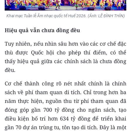
TIN MỚI
Khai mạc Tuần lễ Âm nhạc quốc tế Huế 2026. (Ảnh: LÊ ĐÌNH THÌN)
TIN ĐỊA PHƯƠNG
Hiệu quả vẫn chưa đồng đều
Trung du và miền núi phía Bắc
Tuy nhiên, nếu nhìn sâu hơn vào các cơ chế đặc
Đồng bằng sông Hồng
thù được Quốc hội cho phép thí điểm, có thể
Bắc Trung Bộ
thấy hiệu quả giữa các chính sách là chưa đồng
đều.
Duyên hải Nam Trung Bộ và Tây
Nguyên
Cơ chế thành công rõ nét nhất chính là chính
Đông Nam Bộ
sách về phí tham quan di tích. Chỉ trong hơn ba
năm thực hiện, nguồn thu từ phí tham quan đã
Đồng bằng sông Cửu Long
đóng góp gần 700 tỷ đồng cho ngân sách, tạo
Chuyên trang Hà Nội
điều kiện bố trí hơn 634 tỷ đồng để triển khai
gần 70 dự án trùng tu, tôn tạo di tích. Đây là một
Chuyên trang TP. Hồ Chí Minh