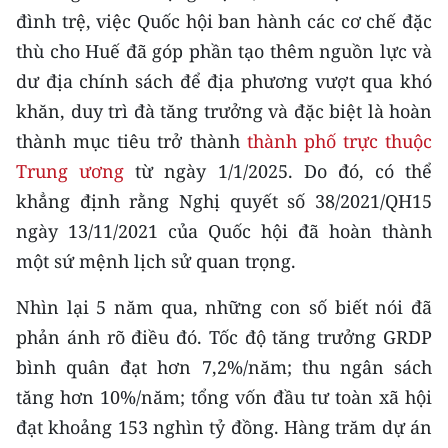
CHƯƠNG TRÌNH OCOP - MỖI XÃ
đình trệ, việc Quốc hội ban hành các cơ chế đặc
MỘT SẢN PHẨM
thù cho Huế đã góp phần tạo thêm nguồn lực và
dư địa chính sách để địa phương vượt qua khó
RADIO
khăn, duy trì đà tăng trưởng và đặc biệt là hoàn
thành mục tiêu trở thành
thành phố trực thuộc
MEDIA CENTER
Trung ương
từ ngày 1/1/2025. Do đó, có thể
E-Magazine
khẳng định rằng Nghị quyết số 38/2021/QH15
ngày 13/11/2021 của Quốc hội đã hoàn thành
Video
một sứ mệnh lịch sử quan trọng.
Media Chính trị
Nhìn lại 5 năm qua, những con số biết nói đã
Media Kinh tế
phản ánh rõ điều đó. Tốc độ tăng trưởng GRDP
bình quân đạt hơn 7,2%/năm; thu ngân sách
Media Văn hóa
tăng hơn 10%/năm; tổng vốn đầu tư toàn xã hội
Media Xã hội
đạt khoảng 153 nghìn tỷ đồng. Hàng trăm dự án