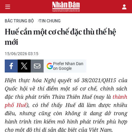
BẮC TRUNG BỘ
TIN CHUNG
Huế cần một cơ chế đặc thù thế hệ
CHÍNH TRỊ
mới
KINH TẾ
15/06/2026 03:15
Prefer Nhan Dan
VĂN HÓA
on Google
Hiện thực hóa Nghị quyết số 38/2021/QH15 của
XÃ HỘI
Quốc hội về thí điểm một số cơ chế, chính sách
đặc thù phát triển Thừa Thiên Huế (nay là
thành
PHÁP LUẬT
phố Huế
), có thể thấy Huế đã làm được nhiều
DU LỊCH
điều, nhưng cũng còn không ít dang dở trong
hành trình tìm kiếm mô hình phát triển phù hợp
THẾ GIỚI
cho một đô thị di sản đặc biệt của Việt Nam.