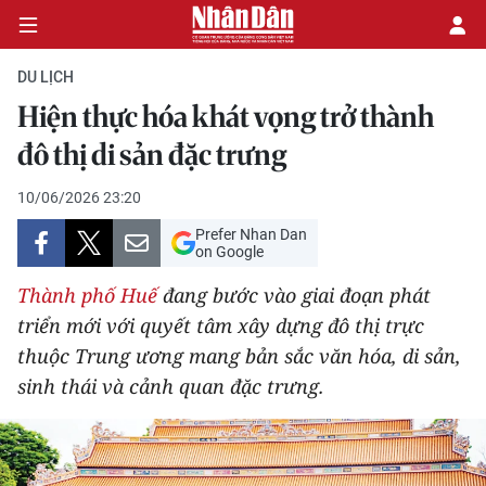
DU LỊCH
Hiện thực hóa khát vọng trở thành
CHÍNH TRỊ
đô thị di sản đặc trưng
KINH TẾ
10/06/2026 23:20
Prefer Nhan Dan
VĂN HÓA
on Google
Thành phố Huế
đang bước vào giai đoạn phát
XÃ HỘI
triển mới với quyết tâm xây dựng đô thị trực
thuộc Trung ương mang bản sắc văn hóa, di sản,
PHÁP LUẬT
sinh thái và cảnh quan đặc trưng.
DU LỊCH
THẾ GIỚI