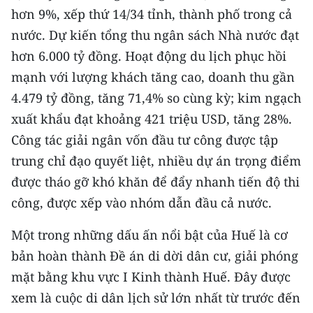
TIN MỚI
hơn 9%, xếp thứ 14/34 tỉnh, thành phố trong cả
nước. Dự kiến tổng thu ngân sách Nhà nước đạt
TIN ĐỊA PHƯƠNG
hơn 6.000 tỷ đồng. Hoạt động du lịch phục hồi
mạnh với lượng khách tăng cao, doanh thu gần
Trung du và miền núi phía Bắc
4.479 tỷ đồng, tăng 71,4% so cùng kỳ; kim ngạch
Đồng bằng sông Hồng
xuất khẩu đạt khoảng 421 triệu USD, tăng 28%.
Công tác giải ngân vốn đầu tư công được tập
Bắc Trung Bộ
trung chỉ đạo quyết liệt, nhiều dự án trọng điểm
Duyên hải Nam Trung Bộ và Tây
được tháo gỡ khó khăn để đẩy nhanh tiến độ thi
Nguyên
công, được xếp vào nhóm dẫn đầu cả nước.
Đông Nam Bộ
Một trong những dấu ấn nổi bật của Huế là cơ
Đồng bằng sông Cửu Long
bản hoàn thành Đề án di dời dân cư, giải phóng
mặt bằng khu vực I Kinh thành Huế. Đây được
Chuyên trang Hà Nội
xem là cuộc di dân lịch sử lớn nhất từ trước đến
Chuyên trang TP. Hồ Chí Minh