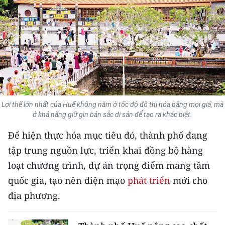
THỂ THAO
GIÁO DỤC
Y TẾ
KHOA HỌC - CÔNG NGHỆ
Lợi thế lớn nhất của Huế không nằm ở tốc độ đô thị hóa bằng mọi giá, mà
MÔI TRƯỜNG
ở khả năng giữ gìn bản sắc di sản để tạo ra khác biệt.
BẠN ĐỌC
Để hiện thực hóa mục tiêu đó, thành phố đang
tập trung nguồn lực, triển khai đồng bộ hàng
KIỂM CHỨNG THÔNG TIN
loạt chương trình, dự án trọng điểm mang tầm
quốc gia, tạo nên diện mạo
phát triển
mới cho
TRI THỨC CHUYÊN SÂU
địa phương.
54 DÂN TỘC VIỆT NAM