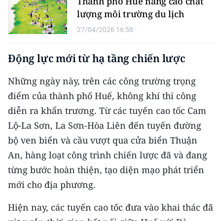
Thành phố Huế nâng cao chất
CHƯƠNG TRÌNH OCOP - MỖI XÃ
lượng môi trường du lịch
MỘT SẢN PHẨM
27/04/2026 16:58
RADIO
Động lực mới từ hạ tầng chiến lược
MEDIA CENTER
Những ngày này, trên các công trường trọng
E-Magazine
điểm của thành phố Huế, không khí thi công
diễn ra khẩn trương. Từ các tuyến cao tốc Cam
Video
Lộ-La Sơn, La Sơn-Hòa Liên đến tuyến đường
Media Chính trị
bộ ven biển và cầu vượt qua cửa biển Thuận
An, hàng loạt công trình chiến lược đã và đang
Media Kinh tế
từng bước hoàn thiện, tạo diện mạo phát triển
Media Văn hóa
mới cho địa phương.
Media Xã hội
Hiện nay, các tuyến cao tốc đưa vào khai thác đã