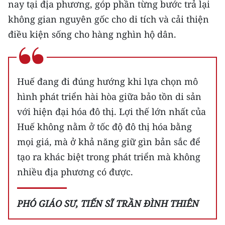
nay tại địa phương, góp phần từng bước trả lại
không gian nguyên gốc cho di tích và cải thiện
CHUYÊN ĐỀ
điều kiện sống cho hàng nghìn hộ dân.
CÁC CHUYÊN TRANG
VỀ BÁO NHÂN DÂN
Huế đang đi đúng hướng khi lựa chọn mô
hình phát triển hài hòa giữa bảo tồn di sản
THỜI NAY
với hiện đại hóa đô thị. Lợi thế lớn nhất của
Huế không nằm ở tốc độ đô thị hóa bằng
NHÂN DÂN CUỐI TUẦN
mọi giá, mà ở khả năng giữ gìn bản sắc để
NHÂN DÂN HẰNG THÁNG
tạo ra khác biệt trong phát triển mà không
nhiều địa phương có được.
MUA BÁO
ĐỌC BÁO IN
PHÓ GIÁO SƯ, TIẾN SĨ TRẦN ĐÌNH THIÊN