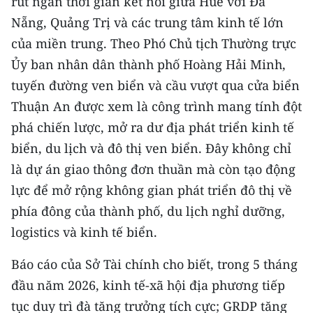
rút ngắn thời gian kết nối giữa Huế với Đà
Media Pháp luật
Nẵng, Quảng Trị và các trung tâm kinh tế lớn
Media Du lịch
của miền trung. Theo Phó Chủ tịch Thường trực
Ủy ban nhân dân thành phố Hoàng Hải Minh,
Media Thế giới
tuyến đường ven biển và cầu vượt qua cửa biển
Media Thể thao
Thuận An được xem là công trình mang tính đột
phá chiến lược, mở ra dư địa phát triển kinh tế
Media Giáo dục
biển, du lịch và đô thị ven biển. Đây không chỉ
Media Y tế
là dự án giao thông đơn thuần mà còn tạo động
lực để mở rộng không gian phát triển đô thị về
Media Khoa học - Công nghệ
phía đông của thành phố, du lịch nghỉ dưỡng,
Media Môi trường
logistics và kinh tế biển.
Ảnh
Báo cáo của Sở Tài chính cho biết, trong 5 tháng
Infographic
đầu năm 2026, kinh tế-xã hội địa phương tiếp
tục duy trì đà tăng trưởng tích cực; GRDP tăng