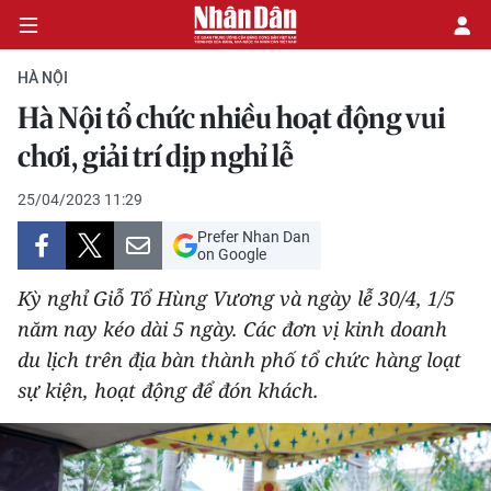
HÀ NỘI
Hà Nội tổ chức nhiều hoạt động vui
CHÍNH TRỊ
chơi, giải trí dịp nghỉ lễ
KINH TẾ
25/04/2023 11:29
Prefer Nhan Dan
VĂN HÓA
on Google
Kỳ nghỉ Giỗ Tổ Hùng Vương và ngày lễ 30/4, 1/5
XÃ HỘI
năm nay kéo dài 5 ngày. Các đơn vị kinh doanh
du lịch trên địa bàn thành phố tổ chức hàng loạt
PHÁP LUẬT
sự kiện, hoạt động để đón khách.
DU LỊCH
THẾ GIỚI