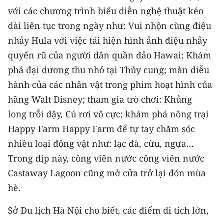
Media Pháp luật
với các chương trình biểu diễn nghệ thuật kéo
dài liên tục trong ngày như: Vui nhộn cùng điệu
Media Du lịch
nhảy Hula với việc tái hiện hình ảnh điệu nhảy
Media Thế giới
quyến rũ của người dân quần đảo Hawai; Khám
Media Thể thao
phá đại dương thu nhỏ tại Thủy cung; màn diễu
hành của các nhân vật trong phim hoạt hình của
Media Giáo dục
hãng Walt Disney; tham gia trò chơi: Khủng
Media Y tế
long trỗi dậy, Cú rơi vô cực; khám phá nông trại
Happy Farm Happy Farm để tự tay chăm sóc
Media Khoa học - Công nghệ
nhiều loại động vật như: lạc đà, cừu, ngựa…
Media Môi trường
Trong dịp này, công viên nước công viên nước
Castaway Lagoon cũng mở cửa trở lại đón mùa
Ảnh
hè.
Infographic
Sở Du lịch Hà Nội cho biết, các điểm di tích lớn,