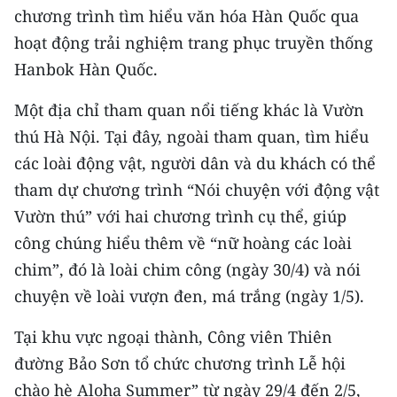
CHƯƠNG TRÌNH OCOP - MỖI XÃ
chương trình tìm hiểu văn hóa Hàn Quốc qua
MỘT SẢN PHẨM
hoạt động trải nghiệm trang phục truyền thống
Hanbok Hàn Quốc.
RADIO
Một địa chỉ tham quan nổi tiếng khác là Vườn
MEDIA CENTER
thú Hà Nội. Tại đây, ngoài tham quan, tìm hiểu
các loài động vật, người dân và du khách có thể
E-Magazine
tham dự chương trình “Nói chuyện với động vật
Video
Vườn thú” với hai chương trình cụ thể, giúp
công chúng hiểu thêm về “nữ hoàng các loài
Media Chính trị
chim”, đó là loài chim công (ngày 30/4) và nói
Media Kinh tế
chuyện về loài vượn đen, má trắng (ngày 1/5).
Media Văn hóa
Tại khu vực ngoại thành, Công viên Thiên
đường Bảo Sơn tổ chức chương trình Lễ hội
Media Xã hội
chào hè Aloha Summer” từ ngày 29/4 đến 2/5,