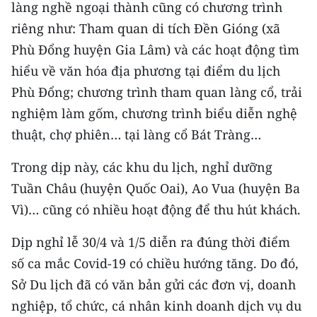
làng nghề ngoại thành cũng có chương trình
TIN MỚI
riêng như: Tham quan di tích Đền Gióng (xã
TIN ĐỊA PHƯƠNG
Phù Đổng huyện Gia Lâm) và các hoạt động tìm
hiểu về văn hóa địa phương tại điểm du lịch
Trung du và miền núi phía Bắc
Phù Đổng; chương trình tham quan làng cổ, trải
Đồng bằng sông Hồng
nghiệm làm gốm, chương trình biểu diễn nghệ
thuật, chợ phiên… tại làng cổ Bát Tràng…
Bắc Trung Bộ
Trong dịp này, các khu du lịch, nghỉ dưỡng
Duyên hải Nam Trung Bộ và Tây
Tuần Châu (huyện Quốc Oai), Ao Vua (huyện Ba
Nguyên
Vì)… cũng có nhiều hoạt động để thu hút khách.
Đông Nam Bộ
Dịp nghỉ lễ 30/4 và 1/5 diễn ra đúng thời điểm
Đồng bằng sông Cửu Long
số ca mắc Covid-19 có chiều hướng tăng. Do đó,
Sở Du lịch đã có văn bản gửi các đơn vị, doanh
Chuyên trang Hà Nội
nghiệp, tổ chức, cá nhân kinh doanh dịch vụ du
Chuyên trang TP. Hồ Chí Minh