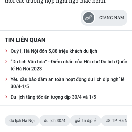
thời các trường hợp nghi ngờ mắc bệnh.
ENGLISH
GIANG NAM
中文
FRANÇAIS
TIN LIÊN QUAN
РУССКИЙ
Quý I, Hà Nội đón 5,88 triệu khách du lịch
ESPAÑOL
“Du lịch Văn hóa” - Điểm nhấn của Hội chợ Du lịch Quốc
tế Hà Nội 2023
한국어
Yêu cầu bảo đảm an toàn hoạt động du lịch dịp nghỉ lễ
30/4-1/5
Du lịch tăng tốc ấn tượng dịp 30/4 và 1/5
du lịch Hà Nội
du lịch 30/4
giải trí dịp lễ
TP. Hà Nội