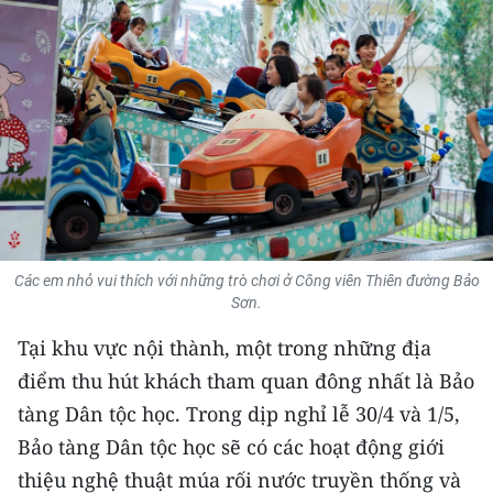
THỂ THAO
GIÁO DỤC
Y TẾ
KHOA HỌC - CÔNG NGHỆ
MÔI TRƯỜNG
Các em nhỏ vui thích với những trò chơi ở Công viên Thiên đường Bảo
BẠN ĐỌC
Sơn.
KIỂM CHỨNG THÔNG TIN
Tại khu vực nội thành, một trong những địa
điểm thu hút khách tham quan đông nhất là Bảo
TRI THỨC CHUYÊN SÂU
tàng Dân tộc học. Trong dịp nghỉ lễ 30/4 và 1/5,
Bảo tàng Dân tộc học sẽ có các hoạt động giới
54 DÂN TỘC VIỆT NAM
thiệu nghệ thuật múa rối nước truyền thống và