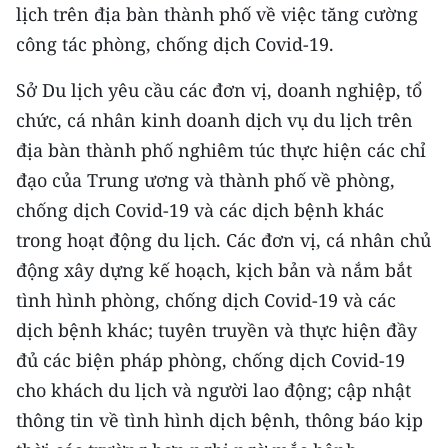
lịch trên địa bàn thành phố về việc tăng cường
công tác phòng, chống dịch Covid-19.
CHUYÊN ĐỀ
Sở Du lịch yêu cầu các đơn vị, doanh nghiệp, tổ
CÁC CHUYÊN TRANG
chức, cá nhân kinh doanh dịch vụ du lịch trên
địa bàn thành phố nghiêm túc thực hiện các chỉ
VỀ BÁO NHÂN DÂN
đạo của Trung ương và thành phố về phòng,
THỜI NAY
chống dịch Covid-19 và các dịch bệnh khác
trong hoạt động du lịch. Các đơn vị, cá nhân chủ
NHÂN DÂN CUỐI TUẦN
động xây dựng kế hoạch, kịch bản và nắm bắt
tình hình phòng, chống dịch Covid-19 và các
NHÂN DÂN HẰNG THÁNG
dịch bệnh khác; tuyên truyền và thực hiện đầy
MUA BÁO
đủ các biện pháp phòng, chống dịch Covid-19
cho khách du lịch và người lao động; cập nhật
ĐỌC BÁO IN
thông tin về tình hình dịch bệnh, thông báo kịp