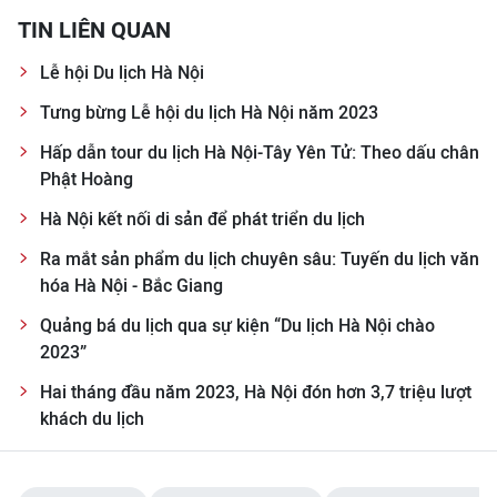
TIN LIÊN QUAN
CHUYÊN ĐỀ
Lễ hội Du lịch Hà Nội
CÁC CHUYÊN TRANG
Tưng bừng Lễ hội du lịch Hà Nội năm 2023
Hấp dẫn tour du lịch Hà Nội-Tây Yên Tử: Theo dấu chân
VỀ BÁO NHÂN DÂN
Phật Hoàng
Hà Nội kết nối di sản để phát triển du lịch
THỜI NAY
Ra mắt sản phẩm du lịch chuyên sâu: Tuyến du lịch văn
NHÂN DÂN CUỐI TUẦN
hóa Hà Nội - Bắc Giang
Quảng bá du lịch qua sự kiện “Du lịch Hà Nội chào
NHÂN DÂN HẰNG THÁNG
2023”
MUA BÁO
Hai tháng đầu năm 2023, Hà Nội đón hơn 3,7 triệu lượt
khách du lịch
ĐỌC BÁO IN