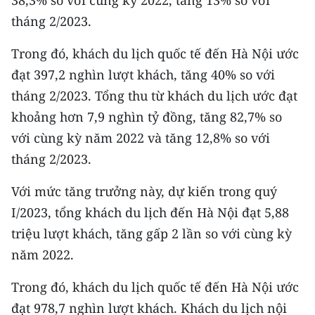
CHƯƠNG TRÌNH OCOP - MỖI XÃ
tháng 2/2023.
MỘT SẢN PHẨM
Trong đó, khách du lịch quốc tế đến Hà Nội ước
RADIO
đạt 397,2 nghìn lượt khách, tăng 40% so với
tháng 2/2023. Tổng thu từ khách du lịch ước đạt
MEDIA CENTER
khoảng hơn 7,9 nghìn tỷ đồng, tăng 82,7% so
E-Magazine
với cùng kỳ năm 2022 và tăng 12,8% so với
tháng 2/2023.
Video
Với mức tăng trưởng này, dự kiến trong quý
Media Chính trị
I/2023, tổng khách du lịch đến Hà Nội đạt 5,88
Media Kinh tế
triệu lượt khách, tăng gấp 2 lần so với cùng kỳ
năm 2022.
Media Văn hóa
Trong đó, khách du lịch quốc tế đến Hà Nội ước
Media Xã hội
đạt 978,7 nghìn lượt khách. Khách du lịch nội