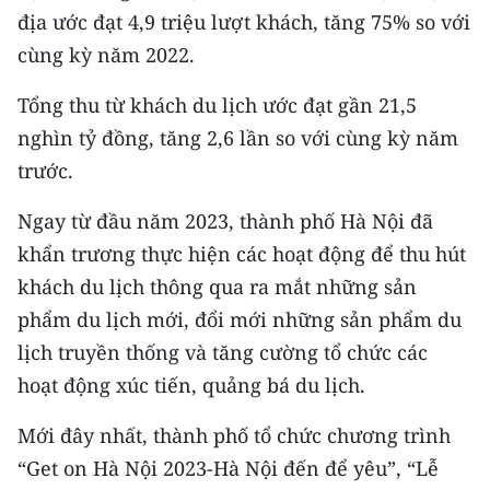
Media Pháp luật
địa ước đạt 4,9 triệu lượt khách, tăng 75% so với
cùng kỳ năm 2022.
Media Du lịch
Tổng thu từ khách du lịch ước đạt gần 21,5
Media Thế giới
nghìn tỷ đồng, tăng 2,6 lần so với cùng kỳ năm
Media Thể thao
trước.
Media Giáo dục
Ngay từ đầu năm 2023, thành phố Hà Nội đã
Media Y tế
khẩn trương thực hiện các hoạt động để thu hút
khách du lịch thông qua ra mắt những sản
Media Khoa học - Công nghệ
phẩm du lịch mới, đổi mới những sản phẩm du
Media Môi trường
lịch truyền thống và tăng cường tổ chức các
hoạt động xúc tiến, quảng bá du lịch.
Ảnh
Mới đây nhất, thành phố tổ chức chương trình
Infographic
“Get on Hà Nội 2023-Hà Nội đến để yêu”, “Lễ