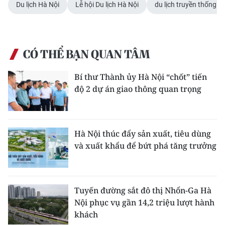
Du lịch Hà Nội
Lễ hội Du lịch Hà Nội
du lịch truyền thống
ENGLISH
中文
CÓ THỂ BẠN QUAN TÂM
FRANÇAIS
Bí thư Thành ủy Hà Nội “chốt” tiến
РУССКИЙ
độ 2 dự án giao thông quan trọng
ESPAÑOL
한국어
Hà Nội thúc đẩy sản xuất, tiêu dùng
và xuất khẩu để bứt phá tăng trưởng
Tuyến đường sắt đô thị Nhổn-Ga Hà
Nội phục vụ gần 14,2 triệu lượt hành
khách