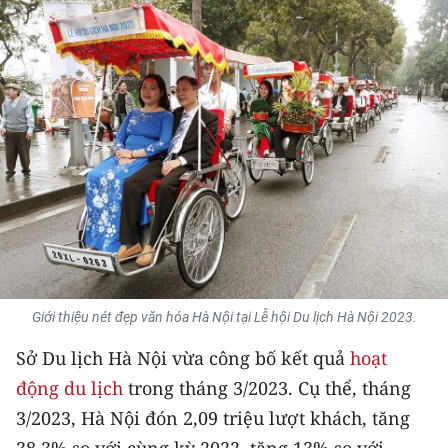
THỂ THAO
GIÁO DỤC
Y TẾ
KHOA HỌC - CÔNG NGHỆ
MÔI TRƯỜNG
BẠN ĐỌC
KIỂM CHỨNG THÔNG TIN
Giới thiệu nét đẹp văn hóa Hà Nội tại Lễ hội Du lịch Hà Nội 2023.
Sở Du lịch Hà Nội vừa công bố kết quả
hoạt
TRI THỨC CHUYÊN SÂU
động du lịch
trong tháng 3/2023. Cụ thể, tháng
54 DÂN TỘC VIỆT NAM
3/2023, Hà Nội đón 2,09 triệu lượt khách, tăng
38,3% so với cùng kỳ 2022, tăng 13% so với