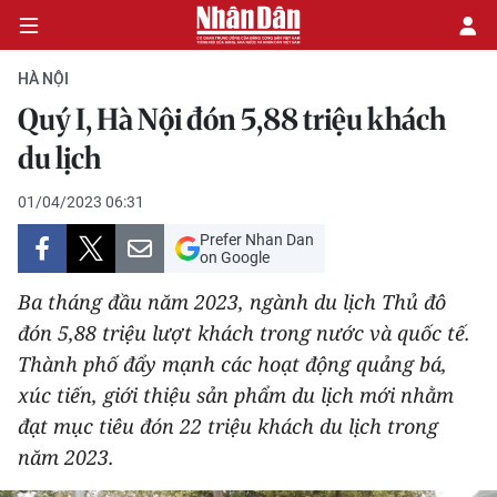
HÀ NỘI
Quý I, Hà Nội đón 5,88 triệu khách
CHÍNH TRỊ
du lịch
KINH TẾ
01/04/2023 06:31
Prefer Nhan Dan
VĂN HÓA
on Google
Ba tháng đầu năm 2023, ngành du lịch Thủ đô
XÃ HỘI
đón 5,88 triệu lượt khách trong nước và quốc tế.
Thành phố đẩy mạnh các hoạt động quảng bá,
PHÁP LUẬT
xúc tiến, giới thiệu sản phẩm du lịch mới nhằm
DU LỊCH
đạt mục tiêu đón 22 triệu khách du lịch trong
năm 2023.
THẾ GIỚI