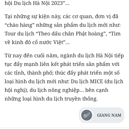
hội Du lịch Hà Nội 2023”…
TIN MỚI
Tại những sự kiện này, các cơ quan, đơn vị đã
TIN ĐỊA PHƯƠNG
“chào hàng” những sản phẩm du lịch mới như:
Trung du và miền núi phía Bắc
Tour du lịch “Theo dấu chân Phật hoàng”, “Tìm
về kinh đô cổ nước Việt”…
Đồng bằng sông Hồng
Từ nay đến cuối năm, ngành du lịch Hà Nội tiếp
Bắc Trung Bộ
tục đẩy mạnh liên kết phát triển sản phẩm với
Duyên hải Nam Trung Bộ và Tây
các tỉnh, thành phố; thúc đẩy phát triển một số
Nguyên
loại hình du lịch mới như: Du lịch MICE (du lịch
hội nghị), du lịch nông nghiệp… bên cạnh
Đông Nam Bộ
những loại hình du lịch truyền thống.
Đồng bằng sông Cửu Long
GIANG NAM
Chuyên trang Hà Nội
Chuyên trang TP. Hồ Chí Minh