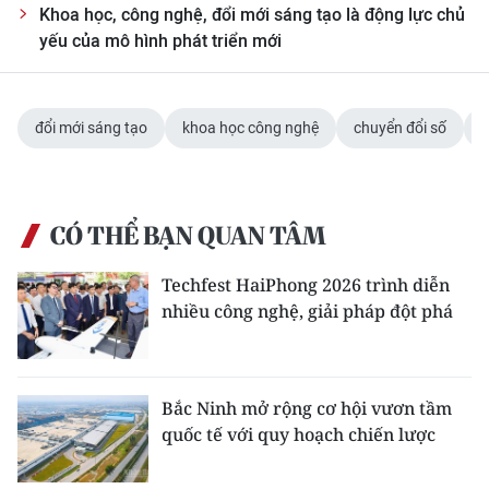
Khoa học, công nghệ, đổi mới sáng tạo là động lực chủ
yếu của mô hình phát triển mới
đổi mới sáng tạo
khoa học công nghệ
chuyển đổi số
p
CÓ THỂ BẠN QUAN TÂM
Techfest HaiPhong 2026 trình diễn
nhiều công nghệ, giải pháp đột phá
Bắc Ninh mở rộng cơ hội vươn tầm
quốc tế với quy hoạch chiến lược