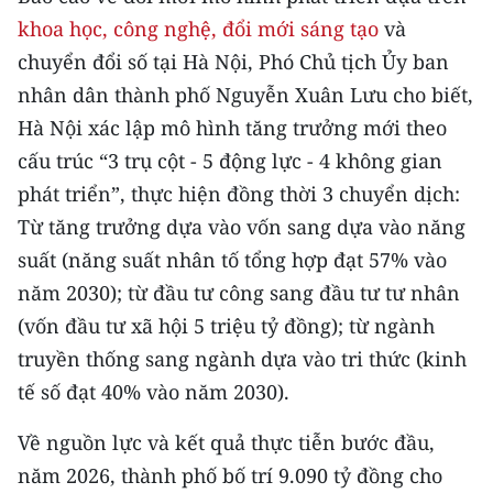
CHƯƠNG TRÌNH OCOP - MỖI XÃ
khoa học, công nghệ, đổi mới sáng tạo
và
MỘT SẢN PHẨM
chuyển đổi số tại Hà Nội, Phó Chủ tịch Ủy ban
nhân dân thành phố Nguyễn Xuân Lưu cho biết,
RADIO
Hà Nội xác lập mô hình tăng trưởng mới theo
cấu trúc “3 trụ cột - 5 động lực - 4 không gian
MEDIA CENTER
phát triển”, thực hiện đồng thời 3 chuyển dịch:
E-Magazine
Từ tăng trưởng dựa vào vốn sang dựa vào năng
suất (năng suất nhân tố tổng hợp đạt 57% vào
Video
năm 2030); từ đầu tư công sang đầu tư tư nhân
Media Chính trị
(vốn đầu tư xã hội 5 triệu tỷ đồng); từ ngành
Media Kinh tế
truyền thống sang ngành dựa vào tri thức (kinh
tế số đạt 40% vào năm 2030).
Media Văn hóa
Về nguồn lực và kết quả thực tiễn bước đầu,
Media Xã hội
năm 2026, thành phố bố trí 9.090 tỷ đồng cho