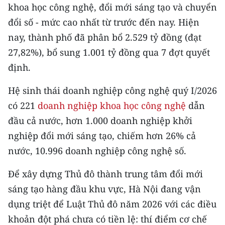
Media Pháp luật
khoa học công nghệ, đổi mới sáng tạo và chuyển
đổi số - mức cao nhất từ trước đến nay. Hiện
Media Du lịch
nay, thành phố đã phân bổ 2.529 tỷ đồng (đạt
Media Thế giới
27,82%), bổ sung 1.001 tỷ đồng qua 7 đợt quyết
định.
Media Thể thao
Hệ sinh thái doanh nghiệp công nghệ quý I/2026
Media Giáo dục
có 221
doanh nghiệp khoa học công nghệ
dẫn
Media Y tế
đầu cả nước, hơn 1.000 doanh nghiệp khởi
nghiệp đổi mới sáng tạo, chiếm hơn 26% cả
Media Khoa học - Công nghệ
nước, 10.996 doanh nghiệp công nghệ số.
Media Môi trường
Để xây dựng Thủ đô thành trung tâm đổi mới
Ảnh
sáng tạo hàng đầu khu vực, Hà Nội đang vận
Infographic
dụng triệt để Luật Thủ đô năm 2026 với các điều
khoản đột phá chưa có tiền lệ: thí điểm cơ chế