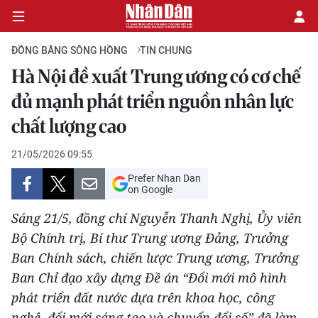
ĐỒNG BẰNG SÔNG HỒNG
TIN CHUNG
Hà Nội đề xuất Trung ương có cơ chế
CHÍNH TRỊ
đủ mạnh phát triển nguồn nhân lực
chất lượng cao
KINH TẾ
21/05/2026 09:55
VĂN HÓA
Prefer Nhan Dan
on Google
XÃ HỘI
Sáng 21/5, đồng chí Nguyễn Thanh Nghị, Ủy viên
PHÁP LUẬT
Bộ Chính trị, Bí thư Trung ương Đảng, Trưởng
Ban Chính sách, chiến lược Trung ương, Trưởng
DU LỊCH
Ban Chỉ đạo xây dựng Đề án “Đổi mới mô hình
phát triển đất nước dựa trên khoa học, công
THẾ GIỚI
nghệ, đổi mới sáng tạo và chuyển đổi số” đã làm