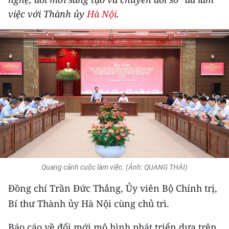
THỂ THAO
việc với Thành ủy
Hà Nội
.
GIÁO DỤC
Y TẾ
KHOA HỌC - CÔNG NGHỆ
MÔI TRƯỜNG
BẠN ĐỌC
KIỂM CHỨNG THÔNG TIN
Quang cảnh cuộc làm việc. (Ảnh: QUANG THÁI)
TRI THỨC CHUYÊN SÂU
Đồng chí Trần Đức Thắng, Ủy viên Bộ Chính trị,
Bí thư Thành ủy Hà Nội cùng chủ trì.
54 DÂN TỘC VIỆT NAM
Báo cáo về đổi mới mô hình phát triển dựa trên