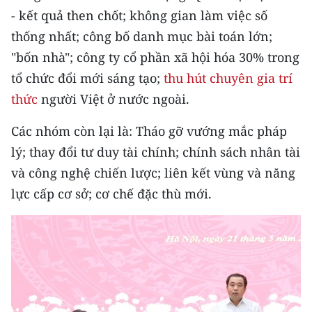
- kết quả then chốt; không gian làm việc số
CHUYÊN ĐỀ
thống nhất; công bố danh mục bài toán lớn;
"bốn nhà"; công ty cổ phần xã hội hóa 30% trong
CÁC CHUYÊN TRANG
tổ chức đổi mới sáng tạo;
thu hút chuyên gia trí
thức
người Việt ở nước ngoài.
VỀ BÁO NHÂN DÂN
Các nhóm còn lại là: Tháo gỡ vướng mắc pháp
THỜI NAY
lý; thay đổi tư duy tài chính; chính sách nhân tài
và công nghệ chiến lược; liên kết vùng và năng
NHÂN DÂN CUỐI TUẦN
lực cấp cơ sở; cơ chế đặc thù mới.
NHÂN DÂN HẰNG THÁNG
MUA BÁO
ĐỌC BÁO IN