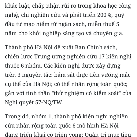
khác luật, chấp nhận rủi ro trong khoa học công
TIN MỚI
nghệ, chi nghiên cứu và phát triển 200%, quỹ
TIN ĐỊA PHƯƠNG
đầu tư mạo hiểm từ ngân sách, miễn thuế 5
năm cho khởi nghiệp sáng tạo và chuyên gia.
Trung du và miền núi phía Bắc
Thành phố Hà Nội đề xuất Ban Chính sách,
Đồng bằng sông Hồng
chiến lược Trung ương nghiên cứu 17 kiến nghị
Bắc Trung Bộ
thuộc 6 nhóm. Các kiến nghị được xây dựng
trên 3 nguyên tắc: bám sát thực tiễn vướng mắc
Duyên hải Nam Trung Bộ và Tây
Nguyên
cụ thể của Hà Nội; có thể nhân rộng toàn quốc;
gắn với tinh thần "thử nghiệm có kiểm soát" của
Đông Nam Bộ
Nghị quyết 57-NQ/TW.
Đồng bằng sông Cửu Long
Trong đó, nhóm 1, thành phố kiến nghị nghiên
Chuyên trang Hà Nội
cứu nhân rộng toàn quốc 6 mô hình Hà Nội
đang triển khai có triển vọng: Quản trị mục tiêu
Chuyên trang TP. Hồ Chí Minh