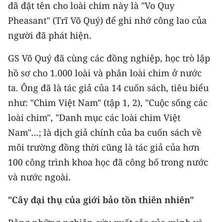
đã đặt tên cho loài chim này là "Vo Quy
TIN MỚI
Pheasant" (Trĩ Võ Quý) để ghi nhớ công lao của
TIN ĐỊA PHƯƠNG
người đã phát hiện.
Trung du và miền núi phía Bắc
GS Võ Quý đã cùng các đồng nghiệp, học trò lập
hồ sơ cho 1.000 loài và phân loài chim ở nước
Đồng bằng sông Hồng
ta. Ông đã là tác giả của 14 cuốn sách, tiêu biểu
Bắc Trung Bộ
như: "Chim Việt Nam" (tập 1, 2), "Cuộc sống các
loài chim", "Danh mục các loài chim Việt
Duyên hải Nam Trung Bộ và Tây
Nam"...; là dịch giả chính của ba cuốn sách về
Nguyên
môi trường đồng thời cũng là tác giả của hơn
Đông Nam Bộ
100 công trình khoa học đã công bố trong nước
và nước ngoài.
Đồng bằng sông Cửu Long
Chuyên trang Hà Nội
"Cây đại thụ của giới bảo tồn thiên nhiên"
Chuyên trang TP. Hồ Chí Minh