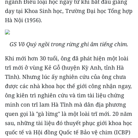
ngành Điểu loại học ngay từ khi bắt đầu giảng
Media Pháp luật
dạy tại Khoa Sinh học, Trường Đại học Tổng hợp
Media Du lịch
Hà Nội (1956).
Media Thế giới
Media Thể thao
GS Võ Quý ngồi trong rừng ghi âm tiếng chim.
Media Giáo dục
Khi mới hơn 30 tuổi, ông đã phát hiện một loài
trĩ mới ở vùng Kẻ Gỗ (huyện Kỳ Anh, tỉnh Hà
Media Y tế
Tĩnh). Nhưng lúc ấy nghiên cứu của ông chưa
Media Khoa học - Công nghệ
được các nhà khoa học thế giới công nhận ngay,
ông kiên trì nghiên cứu và tìm tài liệu chứng
Media Môi trường
minh con trĩ lam Hà Tĩnh mà dân địa phương
Ảnh
quen gọi là "gà lừng" là một loài trĩ mới. 20 năm
sau, những tài liệu đó thuyết phục giới khoa học
Infographic
quốc tế và Hội đồng Quốc tế Bảo vệ chim (ICBP)