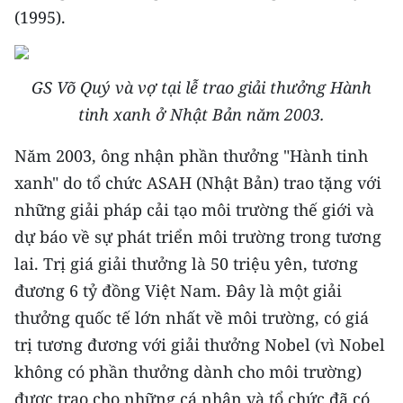
ENGLISH
(1995).
中文
GS Võ Quý và vợ tại lễ trao giải thưởng Hành
FRANÇAIS
tinh xanh ở Nhật Bản năm 2003.
РУССКИЙ
Năm 2003, ông nhận phần thưởng "Hành tinh
xanh" do tổ chức ASAH (Nhật Bản) trao tặng với
ESPAÑOL
những giải pháp cải tạo môi trường thế giới và
한국어
dự báo về sự phát triển môi trường trong tương
lai. Trị giá giải thưởng là 50 triệu yên, tương
đương 6 tỷ đồng Việt Nam. Đây là một giải
thưởng quốc tế lớn nhất về môi trường, có giá
trị tương đương với giải thưởng Nobel (vì Nobel
không có phần thưởng dành cho môi trường)
được trao cho những cá nhân và tổ chức đã có