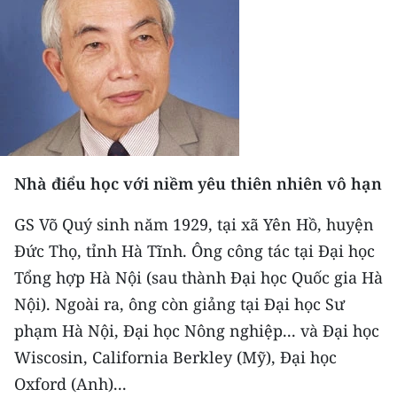
THỂ THAO
GIÁO DỤC
Y TẾ
KHOA HỌC - CÔNG NGHỆ
Nhà điểu học với niềm yêu thiên nhiên vô hạn
MÔI TRƯỜNG
GS Võ Quý sinh năm 1929, tại xã Yên Hồ, huyện
BẠN ĐỌC
Đức Thọ, tỉnh Hà Tĩnh. Ông công tác tại Đại học
Tổng hợp Hà Nội (sau thành Đại học Quốc gia Hà
KIỂM CHỨNG THÔNG TIN
Nội). Ngoài ra, ông còn giảng tại Đại học Sư
TRI THỨC CHUYÊN SÂU
phạm Hà Nội, Đại học Nông nghiệp... và Đại học
Wiscosin, California Berkley (Mỹ), Đại học
54 DÂN TỘC VIỆT NAM
Oxford (Anh)...