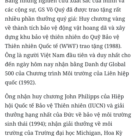
Bằng những nghiên cứu xuất sắc của mình và
các cộng sự, GS Võ Quý đã được trao tặng rất
CHUYÊN ĐỀ
nhiều phần thưởng quý giá: Huy chương vàng
về thành tích bảo vệ động vật hoang dã và xây
CÁC CHUYÊN TRANG
dựng khu bảo vệ thiên nhiên do Quỹ Bảo vệ
Thiên nhiên Quốc tế (WWF) trao tặng (1988).
VỀ BÁO NHÂN DÂN
Ông là người Việt Nam đầu tiên và duy nhất cho
THỜI NAY
đến ngày hôm nay nhận bằng Danh dự Global
500 của Chương trình Môi trường của Liên hiệp
NHÂN DÂN CUỐI TUẦN
quốc (1992).
NHÂN DÂN HẰNG THÁNG
Ông nhận huy chương John Philipps của Hiệp
hội Quốc tế Bảo vệ Thiên nhiên (IUCN) và giải
MUA BÁO
thưởng hạng nhất của Đức về bảo vệ môi trường
ĐỌC BÁO IN
sinh thái (1994); nhận giải thưởng về môi
trường của Trường đại học Michigan, Hoa Kỳ