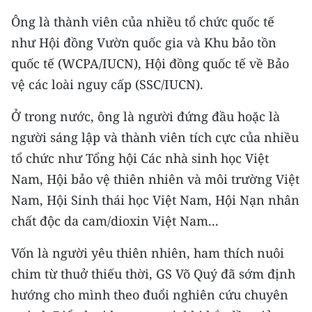
CHƯƠNG TRÌNH OCOP - MỖI XÃ
Ông là thành viên của nhiều tổ chức quốc tế
MỘT SẢN PHẨM
như Hội đồng Vườn quốc gia và Khu bảo tồn
quốc tế (WCPA/IUCN), Hội đồng quốc tế về Bảo
RADIO
vệ các loài nguy cấp (SSC/IUCN).
MEDIA CENTER
Ở trong nước, ông là người đứng đầu hoặc là
E-Magazine
người sáng lập và thành viên tích cực của nhiều
tổ chức như Tổng hội Các nhà sinh học Việt
Video
Nam, Hội bảo vệ thiên nhiên và môi trường Việt
Media Chính trị
Nam, Hội Sinh thái học Việt Nam, Hội Nạn nhân
chất độc da cam/dioxin Việt Nam...
Media Kinh tế
Vốn là người yêu thiên nhiên, ham thích nuôi
Media Văn hóa
chim từ thuở thiếu thời, GS Võ Quý đã sớm định
Media Xã hội
hướng cho mình theo đuổi nghiên cứu chuyên