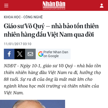
KHOA HỌC - CÔNG NGHỆ
Giáo sư Võ Quý – nhà bảo tồn thiên
CHÍNH TRỊ
nhiên hàng đầu Việt Nam qua đời
KINH TẾ
11/01/2017 03:10
Prefer Nhan Dan
VĂN HÓA
on Google
NDĐT - Ngày 10-1, giáo sư Võ Quý - nhà bảo tồn
XÃ HỘI
thiên nhiên hàng đầu Việt Nam ra đi, hưởng thọ
88 tuổi. Sự ra đi của ông là mất mát lớn cho
PHÁP LUẬT
ngành khoa học môi trường và thiên nhiên của
DU LỊCH
Việt Nam.
THẾ GIỚI