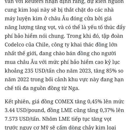
vấn với Reuters nhận định rằng, dự kiến ​​nguồn
cung kim loại này sẽ bị thắt chặt do các nhà
máy luyện kim ở châu Âu đóng cửa bởi giá
năng lượng tăng vọt, và có thể là yếu tố thúc đẩy
phí bảo hiểm nói chung. Trong khi đó, tập đoàn
Codelco của Chile, công ty khai thác đồng lớn
nhất thế giới, đang chào bán đồng cho người
mua châu Âu với mức phí bảo hiểm cao kỷ lục
khoảng 235 USD/tấn cho năm 2023, tăng 85% so
năm 2022 trong bối cảnh khu vực này đang hạn
chế tối đa nguồn đồng từ Nga.
Kết phiên, giá đồng COMEX tăng 0,45% lên mức
3.44 USD/pound, đồng LME cũng tăng 0,37% lên
7.573 USD/tấn. Nhôm LME tiếp tục tăng vọt
trước nguy cơ Mỹ sẽ cấm dòng chảy kim loại