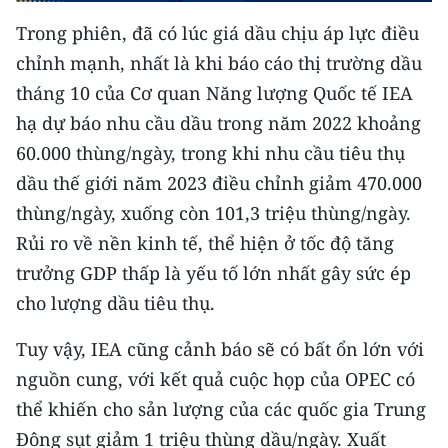
TIN MỚI
Trong phiên, đã có lúc giá dầu chịu áp lực điều
chỉnh mạnh, nhất là khi báo cáo thị trường dầu
TIN ĐỊA PHƯƠNG
tháng 10 của Cơ quan Năng lượng Quốc tế IEA
Trung du và miền núi phía Bắc
hạ dự báo nhu cầu dầu trong năm 2022 khoảng
60.000 thùng/ngày, trong khi nhu cầu tiêu thụ
Đồng bằng sông Hồng
dầu thế giới năm 2023 điều chỉnh giảm 470.000
Bắc Trung Bộ
thùng/ngày, xuống còn 101,3 triệu thùng/ngày.
Rủi ro về nền kinh tế, thể hiện ở tốc độ tăng
Duyên hải Nam Trung Bộ và Tây
Nguyên
trưởng GDP thấp là yếu tố lớn nhất gây sức ép
cho lượng dầu tiêu thụ.
Đông Nam Bộ
Tuy vậy, IEA cũng cảnh báo sẽ có bất ổn lớn với
Đồng bằng sông Cửu Long
nguồn cung, với kết quả cuộc họp của OPEC có
Chuyên trang Hà Nội
thể khiến cho sản lượng của các quốc gia Trung
Đông sụt giảm 1 triệu thùng dầu/ngày. Xuất
Chuyên trang TP. Hồ Chí Minh