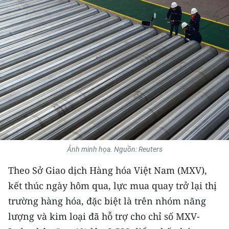
THỂ THAO
GIÁO DỤC
Y TẾ
KHOA HỌC - CÔNG NGHỆ
MÔI TRƯỜNG
BẠN ĐỌC
Ảnh minh họa. Nguồn: Reuters
KIỂM CHỨNG THÔNG TIN
Theo Sở Giao dịch Hàng hóa Việt Nam (MXV),
TRI THỨC CHUYÊN SÂU
kết thúc ngày hôm qua, lực mua quay trở lại thị
trường hàng hóa, đặc biệt là trên nhóm năng
54 DÂN TỘC VIỆT NAM
lượng và kim loại đã hỗ trợ cho chỉ số MXV-