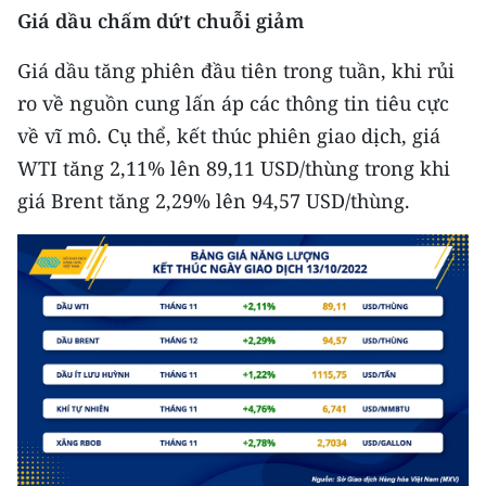
Media Pháp luật
Giá dầu chấm dứt chuỗi giảm
Media Du lịch
Giá dầu tăng phiên đầu tiên trong tuần, khi rủi
ro về nguồn cung lấn áp các thông tin tiêu cực
Media Thế giới
về vĩ mô. Cụ thể, kết thúc phiên giao dịch, giá
Media Thể thao
WTI tăng 2,11% lên 89,11 USD/thùng trong khi
giá Brent tăng 2,29% lên 94,57 USD/thùng.
Media Giáo dục
Media Y tế
Media Khoa học - Công nghệ
Media Môi trường
Ảnh
Infographic