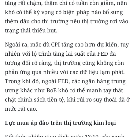
tăng rất chậm, thậm chí có tuần còn giảm, nên
ENGLISH
khó có thể kỳ vọng có biện pháp nào bổ sung
中文
thêm dầu cho thị trường nếu thị trường rơi vào
trạng thái thiếu hụt.
FRANÇAIS
Ngoài ra, mặc dù CPI tăng cao hơn dự kiến, tuy
РУССКИЙ
nhiên với lộ trình tăng lãi suất của FED đã
tương đối rõ ràng, thị trường cũng không còn
ESPAÑOL
phản ứng quá nhiều với các dữ liệu lạm phát.
한국어
Trong khi đó, ngoài FED, các ngân hàng trung
ương khác như BoE khó có thể mạnh tay thắt
chặt chính sách tiền tệ, khi rủi ro suy thoái đã ở
mức rất cao.
Lực mua áp đảo trên thị trường kim loại
Kết thúc phiên giao dịch ngày 13/10, sắc xanh