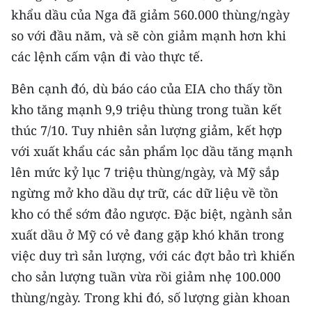
khẩu dầu của Nga đã giảm 560.000 thùng/ngày
CHUYÊN ĐỀ
so với đầu năm, và sẽ còn giảm mạnh hơn khi
các lệnh cấm vận đi vào thực tế.
CÁC CHUYÊN TRANG
Bên cạnh đó, dù báo cáo của EIA cho thấy tồn
VỀ BÁO NHÂN DÂN
kho tăng mạnh 9,9 triệu thùng trong tuần kết
thúc 7/10. Tuy nhiên sản lượng giảm, kết hợp
THỜI NAY
với xuất khẩu các sản phẩm lọc dầu tăng mạnh
lên mức kỷ lục 7 triệu thùng/ngày, và Mỹ sắp
NHÂN DÂN CUỐI TUẦN
ngừng mở kho dầu dự trữ, các dữ liệu về tồn
NHÂN DÂN HẰNG THÁNG
kho có thể sớm đảo ngược. Đặc biệt, ngành sản
xuất dầu ở Mỹ có vẻ đang gặp khó khăn trong
MUA BÁO
việc duy trì sản lượng, với các đợt bảo trì khiến
ĐỌC BÁO IN
cho sản lượng tuần vừa rồi giảm nhẹ 100.000
thùng/ngày. Trong khi đó, số lượng giàn khoan