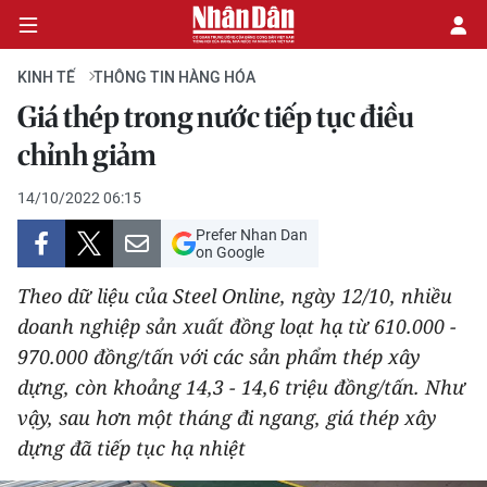
KINH TẾ
THÔNG TIN HÀNG HÓA
Giá thép trong nước tiếp tục điều
CHÍNH TRỊ
chỉnh giảm
KINH TẾ
14/10/2022 06:15
Prefer Nhan Dan
VĂN HÓA
on Google
Theo dữ liệu của Steel Online, ngày 12/10, nhiều
XÃ HỘI
doanh nghiệp sản xuất đồng loạt hạ từ 610.000 -
970.000 đồng/tấn với các sản phẩm thép xây
PHÁP LUẬT
dựng, còn khoảng 14,3 - 14,6 triệu đồng/tấn. Như
DU LỊCH
vậy, sau hơn một tháng đi ngang, giá thép xây
dựng đã tiếp tục hạ nhiệt
THẾ GIỚI