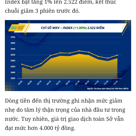
Index bật tăng 1% lên 2.522 điểm, kết thúc
CHƯƠNG TRÌNH OCOP - MỖI XÃ
MỘT SẢN PHẨM
chuỗi giảm 3 phiên trước đó.
RADIO
MEDIA CENTER
E-Magazine
Video
Media Chính trị
Media Kinh tế
Dòng tiền đến thị trường ghi nhận mức giảm
nhẹ do tâm lý thận trọng của nhà đầu tư trong
Media Văn hóa
nước. Tuy nhiên, giá trị giao dịch toàn Sở vẫn
Media Xã hội
đạt mức hơn 4.000 tỷ đồng.