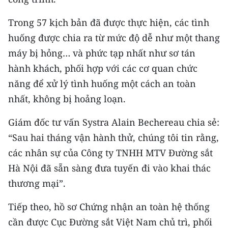
CHUYÊN ĐỀ
Trong 57 kịch bản đã được thực hiện, các tình
huống được chia ra từ mức độ dễ như một thang
CÁC CHUYÊN TRANG
máy bị hỏng… và phức tạp nhất như sơ tán
hành khách, phối hợp với các cơ quan chức
VỀ BÁO NHÂN DÂN
năng để xử lý tình huống một cách an toàn
nhất, không bị hoảng loạn.
THỜI NAY
Giám đốc tư vấn Systra Alain Bechereau chia sẻ:
NHÂN DÂN CUỐI TUẦN
“Sau hai tháng vận hành thử, chúng tôi tin rằng,
các nhân sự của Công ty TNHH MTV Đường sắt
NHÂN DÂN HẰNG THÁNG
Hà Nội đã sẵn sàng đưa tuyến đi vào khai thác
MUA BÁO
thương mại”.
ĐỌC BÁO IN
Tiếp theo, hồ sơ Chứng nhận an toàn hệ thống
cần được Cục Đường sắt Việt Nam chủ trì, phối