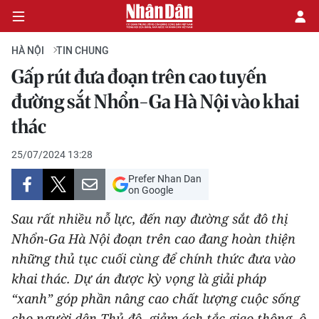
HÀ NỘI
TIN CHUNG
Gấp rút đưa đoạn trên cao tuyến
CHÍNH TRỊ
đường sắt Nhổn-Ga Hà Nội vào khai
thác
KINH TẾ
25/07/2024 13:28
VĂN HÓA
Prefer Nhan Dan
on Google
XÃ HỘI
Sau rất nhiều nỗ lực, đến nay đường sắt đô thị
PHÁP LUẬT
Nhổn-Ga Hà Nội đoạn trên cao đang hoàn thiện
những thủ tục cuối cùng để chính thức đưa vào
DU LỊCH
khai thác. Dự án được kỳ vọng là giải pháp
“xanh” góp phần nâng cao chất lượng cuộc sống
THẾ GIỚI
cho người dân Thủ đô, giảm ách tắc giao thông, ô