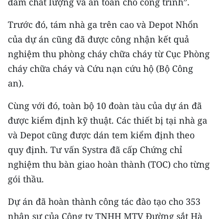
đảm chất lượng và an toàn cho công trình”.
Media Pháp luật
Trước đó, tám nhà ga trên cao và Depot Nhổn
Media Du lịch
của dự án cũng đã được công nhận kết quả
Media Thế giới
nghiệm thu phòng cháy chữa cháy từ Cục Phòng
cháy chữa cháy và Cứu nạn cứu hộ (Bộ Công
Media Thể thao
an).
Media Giáo dục
Cùng với đó, toàn bộ 10 đoàn tàu của dự án đã
Media Y tế
được kiểm định kỹ thuật. Các thiết bị tại nhà ga
Media Khoa học - Công nghệ
và Depot cũng được dán tem kiểm định theo
quy định. Tư vấn Systra đã cấp Chứng chỉ
Media Môi trường
nghiệm thu bàn giao hoàn thành (TOC) cho từng
Ảnh
gói thầu.
Infographic
Dự án đã hoàn thành công tác đào tạo cho 353
nhân sự của Công ty TNHH MTV Đường sắt Hà