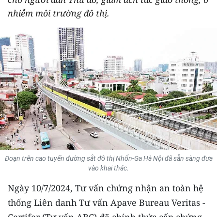
THỂ THAO
nhiễm môi trường đô thị.
GIÁO DỤC
Y TẾ
KHOA HỌC - CÔNG NGHỆ
MÔI TRƯỜNG
BẠN ĐỌC
KIỂM CHỨNG THÔNG TIN
Đoạn trên cao tuyến đường sắt đô thị Nhổn-Ga Hà Nội đã sẵn sàng đưa
vào khai thác.
TRI THỨC CHUYÊN SÂU
Ngày 10/7/2024, Tư vấn chứng nhận an toàn hệ
54 DÂN TỘC VIỆT NAM
thống Liên danh Tư vấn Apave Bureau Veritas -