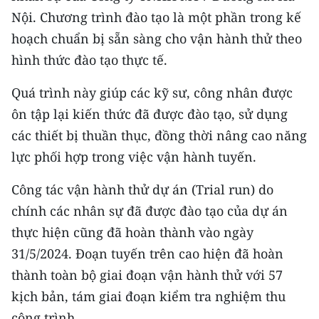
TIN MỚI
Nội. Chương trình đào tạo là một phần trong kế
hoạch chuẩn bị sẵn sàng cho vận hành thử theo
TIN ĐỊA PHƯƠNG
hình thức đào tạo thực tế.
Trung du và miền núi phía Bắc
Quá trình này giúp các kỹ sư, công nhân được
Đồng bằng sông Hồng
ôn tập lại kiến thức đã được đào tạo, sử dụng
các thiết bị thuần thục, đồng thời nâng cao năng
Bắc Trung Bộ
lực phối hợp trong việc vận hành tuyến.
Duyên hải Nam Trung Bộ và Tây
Công tác vận hành thử dự án (Trial run) do
Nguyên
chính các nhân sự đã được đào tạo của dự án
Đông Nam Bộ
thực hiện cũng đã hoàn thành vào ngày
31/5/2024. Đoạn tuyến trên cao hiện đã hoàn
Đồng bằng sông Cửu Long
thành toàn bộ giai đoạn vận hành thử với 57
Chuyên trang Hà Nội
kịch bản, tám giai đoạn kiểm tra nghiệm thu
công trình.
Chuyên trang TP. Hồ Chí Minh