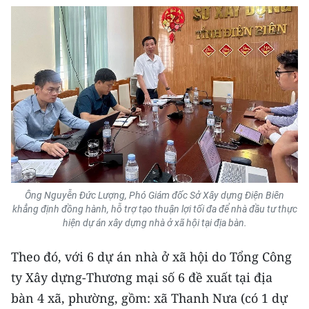
Media Pháp luật
Media Du lịch
Media Thế giới
Media Thể thao
Media Giáo dục
Media Y tế
Media Khoa học - Công nghệ
Ông Nguyễn Đức Lượng, Phó Giám đốc Sở Xây dựng Điện Biên
khẳng định đồng hành, hỗ trợ tạo thuận lợi tối đa để nhà đầu tư thực
Media Môi trường
hiện dự án xây dựng nhà ở xã hội tại địa bàn.
Ảnh
Theo đó, với 6 dự án nhà ở xã hội do Tổng Công
ty Xây dựng-Thương mại số 6 đề xuất tại địa
Infographic
bàn 4 xã, phường, gồm: xã Thanh Nưa (có 1 dự