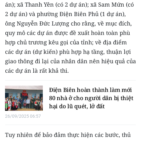
án); xã Thanh Yên (có 2 dự án); xã Sam Mứn (có
TIN MỚI
2 dự án) và phường Điện Biên Phủ (1 dự án),
TIN ĐỊA PHƯƠNG
ông Nguyễn Đức Lượng cho rằng, về mục đích,
quy mô các dự án được đề xuất hoàn toàn phù
Trung du và miền núi phía Bắc
hợp chủ trương kêu gọi của tỉnh; về địa điểm
Đồng bằng sông Hồng
các dự án (dự kiến) phù hợp hạ tầng, thuận lợi
giao thông đi lại của nhân dân nên hiệu quả của
Bắc Trung Bộ
các dự án là rất khả thi.
Duyên hải Nam Trung Bộ và Tây
Nguyên
Điện Biên hoàn thành làm mới
80 nhà ở cho người dân bị thiệt
Đông Nam Bộ
hại do lũ quét, lở đất
Đồng bằng sông Cửu Long
26/09/2025 06:57
Chuyên trang Hà Nội
Tuy nhiên để bảo đảm thực hiện các bước, thủ
Chuyên trang TP. Hồ Chí Minh