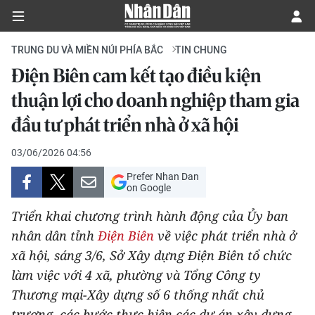
TRUNG DU VÀ MIỀN NÚI PHÍA BẮC
TIN CHUNG
Điện Biên cam kết tạo điều kiện
CHÍNH TRỊ
thuận lợi cho doanh nghiệp tham gia
đầu tư phát triển nhà ở xã hội
KINH TẾ
03/06/2026 04:56
VĂN HÓA
Prefer Nhan Dan
on Google
XÃ HỘI
Triển khai chương trình hành động của Ủy ban
PHÁP LUẬT
nhân dân tỉnh
Điện Biên
về việc phát triển nhà ở
xã hội, sáng 3/6, Sở Xây dựng Điện Biên tổ chức
DU LỊCH
làm việc với 4 xã, phường và Tổng Công ty
Thương mại-Xây dựng số 6 thống nhất chủ
THẾ GIỚI
trương, các bước thực hiện các dự án xây dựng