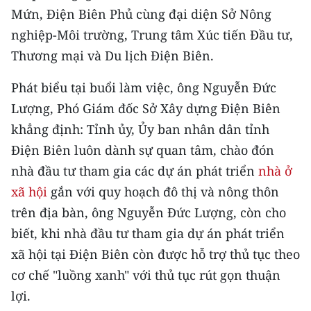
CHƯƠNG TRÌNH OCOP - MỖI XÃ
Mứn, Điện Biên Phủ cùng đại diện Sở Nông
MỘT SẢN PHẨM
nghiệp-Môi trường, Trung tâm Xúc tiến Đầu tư,
Thương mại và Du lịch Điện Biên.
RADIO
Phát biểu tại buổi làm việc, ông Nguyễn Đức
MEDIA CENTER
Lượng, Phó Giám đốc Sở Xây dựng Điện Biên
khẳng định: Tỉnh ủy, Ủy ban nhân dân tỉnh
E-Magazine
Điện Biên luôn dành sự quan tâm, chào đón
Video
nhà đầu tư tham gia các dự án phát triển
nhà ở
xã hội
gắn với quy hoạch đô thị và nông thôn
Media Chính trị
trên địa bàn, ông Nguyễn Đức Lượng, còn cho
Media Kinh tế
biết, khi nhà đầu tư tham gia dự án phát triển
xã hội tại Điện Biên còn được hỗ trợ thủ tục theo
Media Văn hóa
cơ chế "luồng xanh" với thủ tục rút gọn thuận
Media Xã hội
lợi.