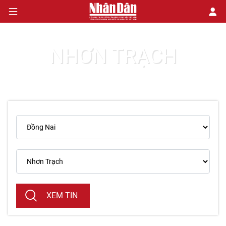
NHƠN TRẠCH
CHÍNH TRỊ
KINH TẾ
VĂN HÓA
XÃ HỘI
PHÁP LUẬT
DU LỊCH
XEM TIN
THẾ GIỚI