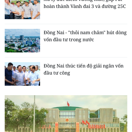
CHƯƠNG TRÌNH OCOP - MỖI XÃ
hoàn thành Vành đai 3 và đường 25C
MỘT SẢN PHẨM
RADIO
Đồng Nai - "thỏi nam châm" hút dòng
vốn đầu tư trong nước
MEDIA CENTER
E-Magazine
Đồng Nai thúc tiến độ giải ngân vốn
Video
đầu tư công
Media Chính trị
Media Kinh tế
Media Văn hóa
Media Xã hội