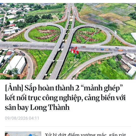
THỂ THAO
GIÁO DỤC
Y TẾ
KHOA HỌC - CÔNG NGHỆ
MÔI TRƯỜNG
BẠN ĐỌC
[Ảnh] Sắp hoàn thành 2 “mảnh ghép”
KIỂM CHỨNG THÔNG TIN
kết nối trục công nghiệp, cảng biển với
sân bay Long Thành
TRI THỨC CHUYÊN SÂU
09/08/2026 04:11
54 DÂN TỘC VIỆT NAM
Xử lý dứt điểm vướng mắc, gấp rút