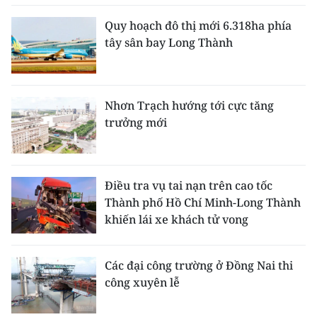
Quy hoạch đô thị mới 6.318ha phía
CHUYÊN ĐỀ
tây sân bay Long Thành
CÁC CHUYÊN TRANG
Nhơn Trạch hướng tới cực tăng
VỀ BÁO NHÂN DÂN
trưởng mới
THỜI NAY
NHÂN DÂN CUỐI TUẦN
Điều tra vụ tai nạn trên cao tốc
Thành phố Hồ Chí Minh-Long Thành
NHÂN DÂN HẰNG THÁNG
khiến lái xe khách tử vong
MUA BÁO
Các đại công trường ở Đồng Nai thi
ĐỌC BÁO IN
công xuyên lễ