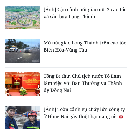
TIN MỚI
[Ảnh] Cận cảnh nút giao nối 2 cao tốc
và sân bay Long Thành
TIN ĐỊA PHƯƠNG
Trung du và miền núi phía Bắc
Mở nút giao Long Thành trên cao tốc
Đồng bằng sông Hồng
Biên Hòa-Vũng Tàu
Bắc Trung Bộ
Duyên hải Nam Trung Bộ và Tây
Tổng Bí thư, Chủ tịch nước Tô Lâm
Nguyên
làm việc với Ban Thường vụ Thành
ủy Đồng Nai
Đông Nam Bộ
Đồng bằng sông Cửu Long
[Ảnh] Toàn cảnh vụ cháy lớn công ty
ở Đồng Nai gây thiệt hại nặng nề
Chuyên trang Hà Nội
Chuyên trang TP. Hồ Chí Minh