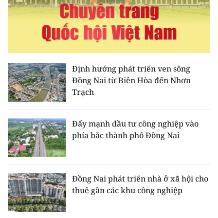
Media Pháp luật
Media Du lịch
Media Thế giới
Media Thể thao
Định hướng phát triển ven sông
Đồng Nai từ Biên Hòa đến Nhơn
Media Giáo dục
Trạch
Media Y tế
Đẩy mạnh đầu tư công nghiệp vào
Media Khoa học - Công nghệ
phía bắc thành phố Đồng Nai
Media Môi trường
Ảnh
Đồng Nai phát triển nhà ở xã hội cho
thuê gần các khu công nghiệp
Infographic