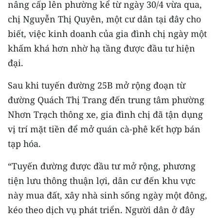
nâng cấp lên phường kể từ ngày 30/4 vừa qua,
CHƯƠNG TRÌNH OCOP - MỖI XÃ
MỘT SẢN PHẨM
chị Nguyễn Thị Quyên, một cư dân tại đây cho
biết, việc kinh doanh của gia đình chị ngày một
RADIO
khấm khá hơn nhờ hạ tầng được đầu tư hiện
đại.
MEDIA CENTER
Sau khi tuyến đường 25B mở rộng đoạn từ
E-Magazine
đường Quách Thị Trang đến trung tâm phường
Nhơn Trạch thông xe, gia đình chị đã tận dụng
Video
vị trí mặt tiền để mở quán cà-phê kết hợp bán
Media Chính trị
tạp hóa.
Media Kinh tế
“Tuyến đường được đầu tư mở rộng, phương
Media Văn hóa
tiện lưu thông thuận lợi, dân cư đến khu vực
này mua đất, xây nhà sinh sống ngày một đông,
Media Xã hội
kéo theo dịch vụ phát triển. Người dân ở đây