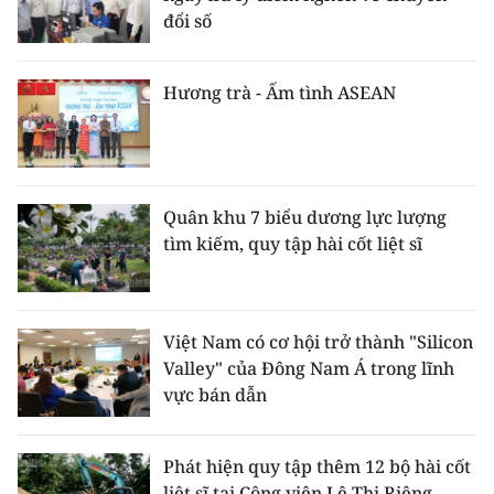
đổi số
Hương trà - Ấm tình ASEAN
Quân khu 7 biểu dương lực lượng
tìm kiếm, quy tập hài cốt liệt sĩ
Việt Nam có cơ hội trở thành "Silicon
Valley" của Đông Nam Á trong lĩnh
vực bán dẫn
Phát hiện quy tập thêm 12 bộ hài cốt
liệt sĩ tại Công viên Lê Thị Riêng