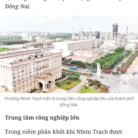
Đồng Nai.
THỂ THAO
GIÁO DỤC
Y TẾ
KHOA HỌC - CÔNG NGHỆ
MÔI TRƯỜNG
BẠN ĐỌC
KIỂM CHỨNG THÔNG TIN
Phường Nhơn Trạch hiện là trung tâm công nghiệp lớn của thành phố
Đồng Nai.
TRI THỨC CHUYÊN SÂU
Trung tâm công nghiệp lớn
54 DÂN TỘC VIỆT NAM
Trong niềm phấn khởi khi Nhơn Trạch được