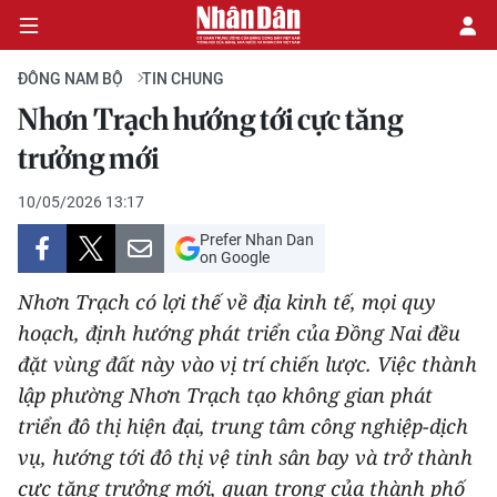
ĐÔNG NAM BỘ
TIN CHUNG
Nhơn Trạch hướng tới cực tăng
CHÍNH TRỊ
trưởng mới
KINH TẾ
10/05/2026 13:17
Prefer Nhan Dan
VĂN HÓA
on Google
Nhơn Trạch có lợi thế về địa kinh tế, mọi quy
XÃ HỘI
hoạch, định hướng phát triển của Đồng Nai đều
đặt vùng đất này vào vị trí chiến lược. Việc thành
PHÁP LUẬT
lập phường Nhơn Trạch tạo không gian phát
DU LỊCH
triển đô thị hiện đại, trung tâm công nghiệp-dịch
vụ, hướng tới đô thị vệ tinh sân bay và trở thành
THẾ GIỚI
cực tăng trưởng mới, quan trọng của thành phố