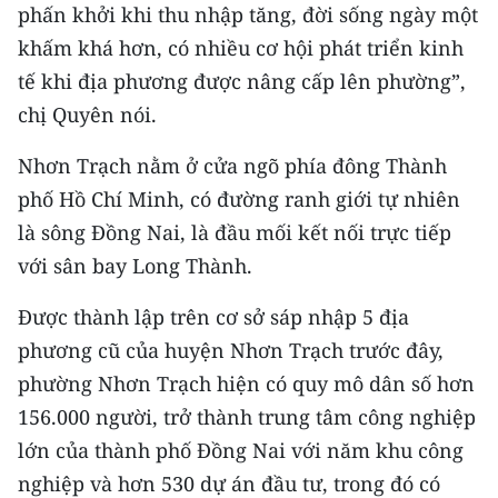
Media Pháp luật
phấn khởi khi thu nhập tăng, đời sống ngày một
khấm khá hơn, có nhiều cơ hội phát triển kinh
Media Du lịch
tế khi địa phương được nâng cấp lên phường”,
Media Thế giới
chị Quyên nói.
Media Thể thao
Nhơn Trạch nằm ở cửa ngõ phía đông Thành
phố Hồ Chí Minh, có đường ranh giới tự nhiên
Media Giáo dục
là sông Đồng Nai, là đầu mối kết nối trực tiếp
Media Y tế
với sân bay Long Thành.
Media Khoa học - Công nghệ
Được thành lập trên cơ sở sáp nhập 5 địa
phương cũ của huyện Nhơn Trạch trước đây,
Media Môi trường
phường Nhơn Trạch hiện có quy mô dân số hơn
Ảnh
156.000 người, trở thành trung tâm công nghiệp
lớn của thành phố Đồng Nai với năm khu công
Infographic
nghiệp và hơn 530 dự án đầu tư, trong đó có