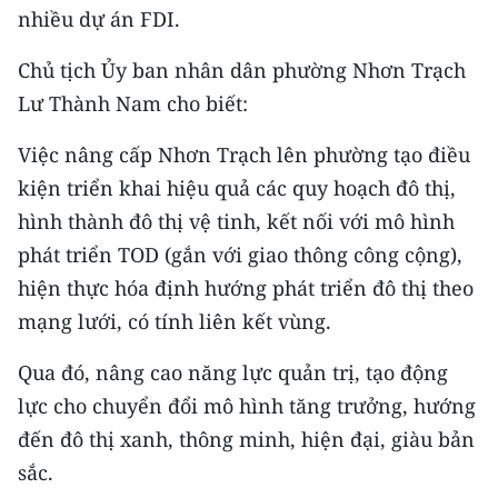
nhiều dự án FDI.
TIN MỚI
Chủ tịch Ủy ban nhân dân phường Nhơn Trạch
TIN ĐỊA PHƯƠNG
Lư Thành Nam cho biết:
Trung du và miền núi phía Bắc
Việc nâng cấp Nhơn Trạch lên phường tạo điều
Đồng bằng sông Hồng
kiện triển khai hiệu quả các quy hoạch đô thị,
hình thành đô thị vệ tinh, kết nối với mô hình
Bắc Trung Bộ
phát triển TOD (gắn với giao thông công cộng),
Duyên hải Nam Trung Bộ và Tây
hiện thực hóa định hướng phát triển đô thị theo
Nguyên
mạng lưới, có tính liên kết vùng.
Đông Nam Bộ
Qua đó, nâng cao năng lực quản trị, tạo động
Đồng bằng sông Cửu Long
lực cho chuyển đổi mô hình tăng trưởng, hướng
đến đô thị xanh, thông minh, hiện đại, giàu bản
Chuyên trang Hà Nội
sắc.
Chuyên trang TP. Hồ Chí Minh