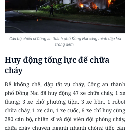
ENGLISH
中文
FRANÇAIS
Cán bộ chiến sĩ Công an thành phố Đồng Nai căng mình dập lửa
trong đêm.
РУССКИЙ
Huy động tổng lực để chữa
ESPAÑOL
cháy
한국어
Để khống chế, dập tắt vụ cháy, Công an thành
phố Đồng Nai đã huy động 47 xe chữa cháy, 1 xe
thang; 3 xe chở phương tiện, 3 xe bồn, 1 robot
chữa cháy, 1 xe cẩu, 1 xe cuốc, 6 xe chỉ huy cùng
280 cán bộ, chiến sĩ và đội viên đội phòng cháy,
chữa cháy chuyên ngành nhanh chóng tiếp cận