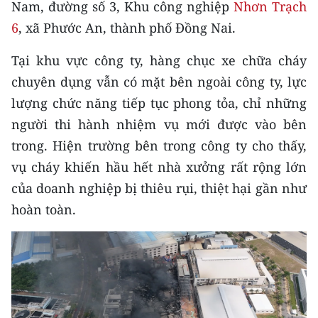
Nam, đường số 3, Khu công nghiệp
Nhơn Trạch
CHƯƠNG TRÌNH OCOP - MỖI XÃ
MỘT SẢN PHẨM
6
, xã Phước An, thành phố Đồng Nai.
Tại khu vực công ty, hàng chục xe chữa cháy
RADIO
chuyên dụng vẫn có mặt bên ngoài công ty, lực
lượng chức năng tiếp tục phong tỏa, chỉ những
MEDIA CENTER
người thi hành nhiệm vụ mới được vào bên
E-Magazine
trong. Hiện trường bên trong công ty cho thấy,
vụ cháy khiến hầu hết nhà xưởng rất rộng lớn
Video
của doanh nghiệp bị thiêu rụi, thiệt hại gần như
Media Chính trị
hoàn toàn.
Media Kinh tế
Media Văn hóa
Media Xã hội