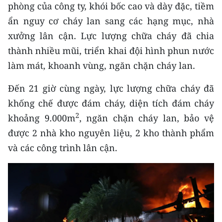
phòng của công ty, khói bốc cao và dày đặc, tiềm
ẩn nguy cơ cháy lan sang các hạng mục, nhà
CHUYÊN ĐỀ
xưởng lân cận. Lực lượng chữa cháy đã chia
CÁC CHUYÊN TRANG
thành nhiều mũi, triển khai đội hình phun nước
làm mát, khoanh vùng, ngăn chặn cháy lan.
VỀ BÁO NHÂN DÂN
Đến 21 giờ cùng ngày, lực lượng chữa cháy đã
THỜI NAY
khống chế được đám cháy, diện tích đám cháy
2
khoảng 9.000m
, ngăn chặn cháy lan, bảo vệ
NHÂN DÂN CUỐI TUẦN
được 2 nhà kho nguyên liệu, 2 kho thành phẩm
và các công trình lân cận.
NHÂN DÂN HẰNG THÁNG
MUA BÁO
ĐỌC BÁO IN