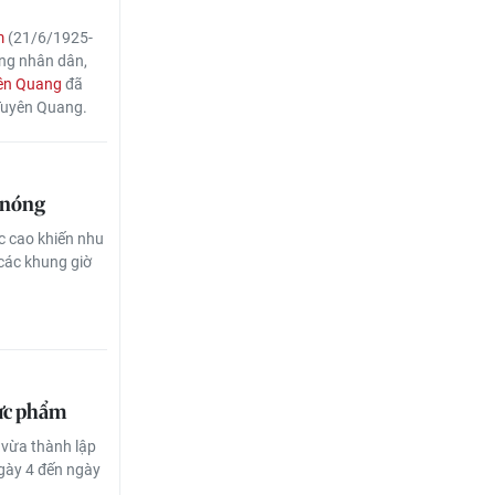
m
(21/6/1925-
ồng nhân dân,
ên Quang
đã
Tuyên Quang.
 nóng
c cao khiến nhu
các khung giờ
hực phẩm
vừa thành lập
 ngày 4 đến ngày