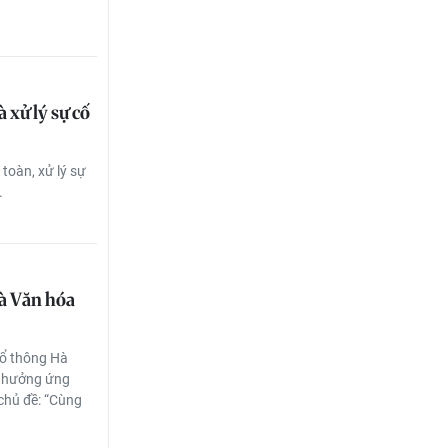
 xử lý sự cố
 toàn, xử lý sự
.
à Văn hóa
hổ thông Hà
 hưởng ứng
chủ đề: “Cùng