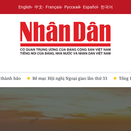
English
中文
Français
Русский
Español
한국어
thành bão
Bế mạc Hội nghị Ngoại giao lần thứ 33
Tổng Bí 