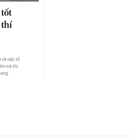
 tốt
thí
về việc tổ
thi mà thí
uang.