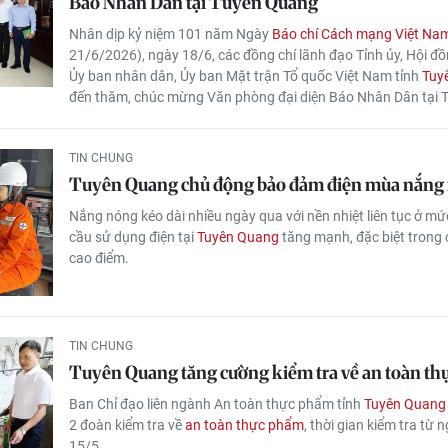
Báo Nhân Dân tại Tuyên Quang
Nhân dịp kỷ niệm 101 năm Ngày
Báo chí Cách mạng Việt Na
21/6/2026), ngày 18/6, các đồng chí lãnh đạo Tỉnh ủy, Hội đ
Ủy ban nhân dân, Ủy ban Mặt trận Tổ quốc Việt Nam tỉnh
Tuy
đến thăm, chúc mừng Văn phòng đại diện Báo Nhân Dân tại 
TIN CHUNG
Tuyên Quang chủ động bảo đảm điện mùa nắng
Nắng nóng kéo dài nhiều ngày qua với nền nhiệt liên tục ở mứ
cầu sử dụng điện tại
Tuyên Quang
tăng mạnh, đặc biệt trong 
cao điểm.
TIN CHUNG
Tuyên Quang tăng cường kiểm tra về an toàn t
Ban Chỉ đạo liên ngành An toàn thực phẩm tỉnh
Tuyên Quang
2 đoàn kiểm tra về
an toàn thực phẩm
, thời gian kiểm tra từ
15/5.