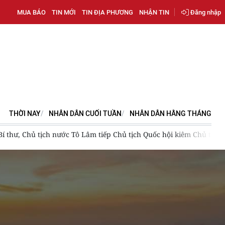
MUA BÁO
TIN MỚI
TIN ĐỊA PHƯƠNG
NHẬN TIN
Đăng nhập
THỜI NAY
NHÂN DÂN CUỐI TUẦN
NHÂN DÂN HẰNG THÁNG
thư, Chủ tịch nước Tô Lâm tiếp Chủ tịch Quốc hội kiêm Chủ tịch H