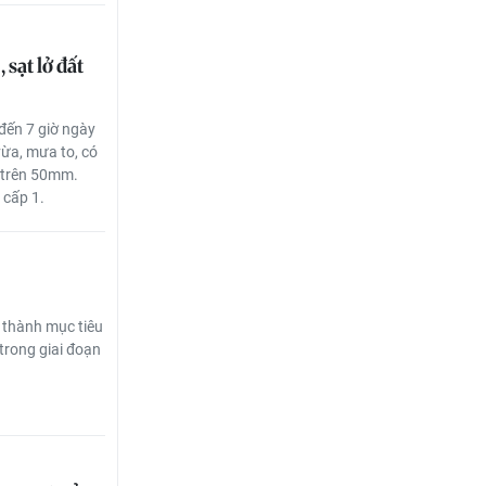
 sạt lở đất
đến 7 giờ ngày
ừa, mưa to, có
i trên 50mm.
t cấp 1.
 thành mục tiêu
trong giai đoạn