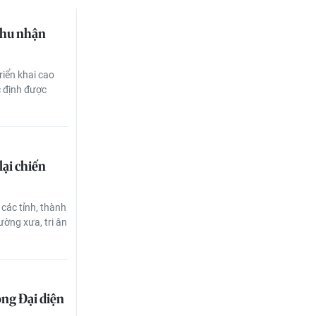
thu nhận
riển khai cao
c định được
ại chiến
các tỉnh, thành
ường xưa, tri ân
ng Đại diện