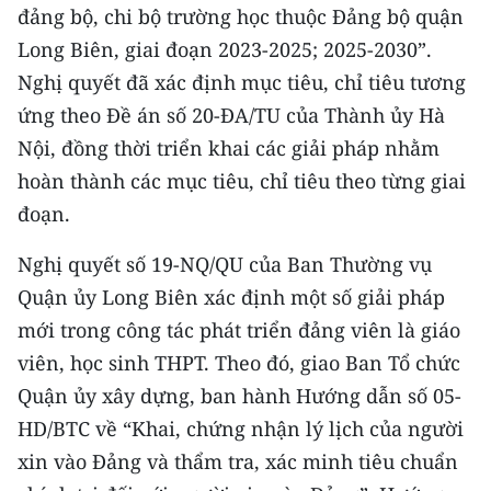
Media Pháp luật
đảng bộ, chi bộ trường học thuộc Đảng bộ quận
Long Biên, giai đoạn 2023-2025; 2025-2030”.
Media Du lịch
Nghị quyết đã xác định mục tiêu, chỉ tiêu tương
Media Thế giới
ứng theo Đề án số 20-ĐA/TU của Thành ủy Hà
Nội, đồng thời triển khai các giải pháp nhằm
Media Thể thao
hoàn thành các mục tiêu, chỉ tiêu theo từng giai
Media Giáo dục
đoạn.
Media Y tế
Nghị quyết số 19-NQ/QU của Ban Thường vụ
Quận ủy Long Biên xác định một số giải pháp
Media Khoa học - Công nghệ
mới trong công tác phát triển đảng viên là giáo
Media Môi trường
viên, học sinh THPT. Theo đó, giao Ban Tổ chức
Quận ủy xây dựng, ban hành Hướng dẫn số 05-
Ảnh
HD/BTC về “Khai, chứng nhận lý lịch của người
Infographic
xin vào Đảng và thẩm tra, xác minh tiêu chuẩn