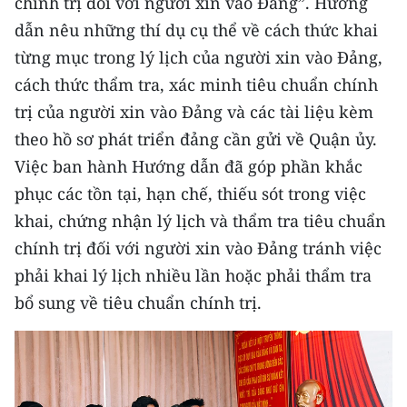
chính trị đối với người xin vào Đảng”. Hướng
TIN MỚI
dẫn nêu những thí dụ cụ thể về cách thức khai
từng mục trong lý lịch của người xin vào Đảng,
TIN ĐỊA PHƯƠNG
cách thức thẩm tra, xác minh tiêu chuẩn chính
Trung du và miền núi phía Bắc
trị của người xin vào Đảng và các tài liệu kèm
theo hồ sơ phát triển đảng cần gửi về Quận ủy.
Đồng bằng sông Hồng
Việc ban hành Hướng dẫn đã góp phần khắc
Bắc Trung Bộ
phục các tồn tại, hạn chế, thiếu sót trong việc
khai, chứng nhận lý lịch và thẩm tra tiêu chuẩn
Duyên hải Nam Trung Bộ và Tây
Nguyên
chính trị đối với người xin vào Đảng tránh việc
phải khai lý lịch nhiều lần hoặc phải thẩm tra
Đông Nam Bộ
bổ sung về tiêu chuẩn chính trị.
Đồng bằng sông Cửu Long
Chuyên trang Hà Nội
Chuyên trang TP. Hồ Chí Minh