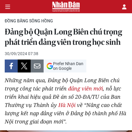
ĐỒNG BẰNG SÔNG HỒNG
Đảng bộ Quận Long Biên chú trọng
CHÍNH TRỊ
phát triển đảng viên trong học sinh
KINH TẾ
30/09/2024 07:38
Prefer Nhan Dan
VĂN HÓA
on Google
Những năm qua, Đảng bộ Quận Long Biên chú
XÃ HỘI
trọng công tác phát triển
đảng viên mới
, nỗ lực
triển khai hiệu quả Đề án số 20-ĐA/TU của Ban
PHÁP LUẬT
Thường vụ Thành ủy
Hà Nội
về “Nâng cao chất
DU LỊCH
lượng kết nạp đảng viên ở Đảng bộ thành phố Hà
Nội trong giai đoạn mới”.
THẾ GIỚI