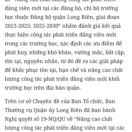
CHƯƠNG TRÌNH OCOP - MỖI XÃ
đảng viên mới tại các đảng bộ, chi bộ trường
MỘT SẢN PHẨM
học thuộc Đảng bộ quận Long Biên, giai đoạn
2023-2025; 2025-2030” nhằm đánh giá kết quả
RADIO
thực hiện công tác phát triển đảng viên mới
MEDIA CENTER
trong các trường học, xác định các ưu điểm để
phát huy, những khó khăn, vướng mắc, bất cập,
E-Magazine
tồn tại, nguyên nhân, từ đó đề ra các giải pháp
để khắc phục tồn tại, hạn chế và nâng cao chất
Video
lượng công tác phát triển đảng viên mới khối
Media Chính trị
trường học trên địa bàn quận.
Media Kinh tế
Trên cơ sở Chuyên đề của Ban Tổ chức, Ban
Media Văn hóa
Thường vụ Quận ủy Long Biên đã ban hành
Nghị quyết số 19-NQ/QU về “Nâng cao chất
Media Xã hội
lượng công tác phát triển đảng viên mới tại các