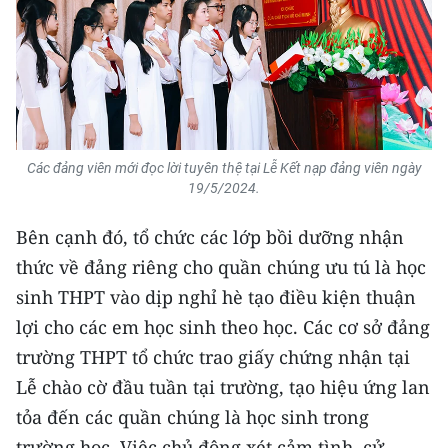
CHUYÊN ĐỀ
CÁC CHUYÊN TRANG
VỀ BÁO NHÂN DÂN
Các đảng viên mới đọc lời tuyên thệ tại Lễ Kết nạp đảng viên ngày
19/5/2024.
THỜI NAY
Bên cạnh đó, tổ chức các lớp bồi dưỡng nhận
NHÂN DÂN CUỐI TUẦN
thức về đảng riêng cho quần chúng ưu tú là học
sinh THPT vào dịp nghỉ hè tạo điều kiện thuận
NHÂN DÂN HẰNG THÁNG
lợi cho các em học sinh theo học. Các cơ sở đảng
MUA BÁO
trường THPT tổ chức trao giấy chứng nhận tại
Lễ chào cờ đầu tuần tại trường, tạo hiệu ứng lan
ĐỌC BÁO IN
tỏa đến các quần chúng là học sinh trong
trường học. Việc chủ động xét cảm tình, cử