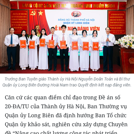
THỂ THAO
GIÁO DỤC
Y TẾ
KHOA HỌC - CÔNG NGHỆ
MÔI TRƯỜNG
BẠN ĐỌC
Trưởng Ban Tuyên giáo Thành ủy Hà Nội Nguyễn Doãn Toản và Bí thư
Quận ủy Long Biên Đường Hoài Nam trao Quyết định kết nạp đảng viên.
KIỂM CHỨNG THÔNG TIN
Căn cứ các quan điểm chỉ đạo trong Đề án số
20-ĐA/TU của Thành ủy Hà Nội, Ban Thường vụ
TRI THỨC CHUYÊN SÂU
Quận ủy Long Biên đã định hướng Ban Tổ chức
54 DÂN TỘC VIỆT NAM
Quận ủy khảo sát, nghiên cứu xây dựng Chuyên
đề “Nâng cao chất lượng công tác phát triển