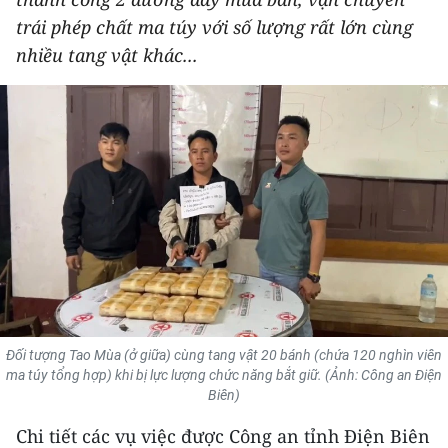
THỂ THAO
trái phép chất ma túy với số lượng rất lớn cùng
nhiều tang vật khác...
GIÁO DỤC
Y TẾ
KHOA HỌC - CÔNG NGHỆ
MÔI TRƯỜNG
BẠN ĐỌC
KIỂM CHỨNG THÔNG TIN
Đối tượng Tao Mùa (ở giữa) cùng tang vật 20 bánh (chứa 120 nghìn viên
TRI THỨC CHUYÊN SÂU
ma túy tổng hợp) khi bị lực lượng chức năng bắt giữ. (Ảnh: Công an Điện
Biên)
54 DÂN TỘC VIỆT NAM
Chi tiết các vụ việc được Công an tỉnh Điện Biên