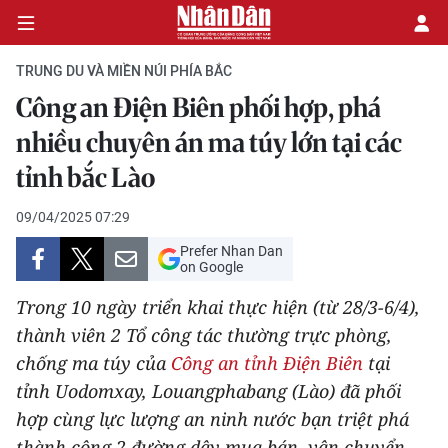
TRUNG DU VÀ MIỀN NÚI PHÍA BẮC
Công an Điện Biên phối hợp, phá
CHÍNH TRỊ
nhiều chuyên án ma túy lớn tại các
tỉnh bắc Lào
KINH TẾ
09/04/2025 07:29
VĂN HÓA
Prefer Nhan Dan
on Google
XÃ HỘI
Trong 10 ngày triển khai thực hiện (từ 28/3-6/4),
PHÁP LUẬT
thành viên 2 Tổ công tác thường trực phòng,
chống ma túy của
Công an tỉnh Điện Biên
tại
DU LỊCH
tỉnh Uodomxay, Louangphabang (Lào) đã phối
hợp cùng lực lượng an ninh nước bạn triệt phá
THẾ GIỚI
thành công 2 đường dây mua bán, vận chuyển