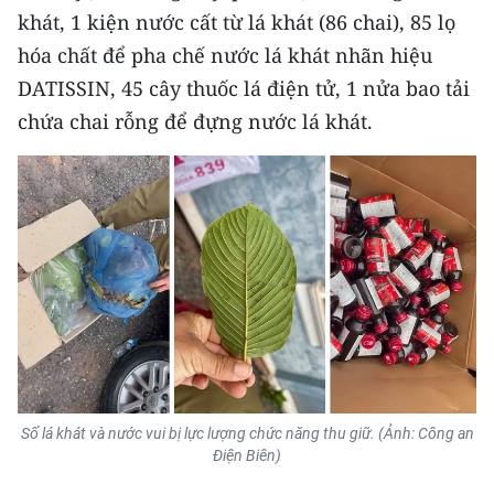
khát, 1 kiện nước cất từ lá khát (86 chai), 85 lọ
CHUYÊN ĐỀ
hóa chất để pha chế nước lá khát nhãn hiệu
DATISSIN, 45 cây thuốc lá điện tử, 1 nửa bao tải
CÁC CHUYÊN TRANG
chứa chai rỗng để đựng nước lá khát.
VỀ BÁO NHÂN DÂN
THỜI NAY
NHÂN DÂN CUỐI TUẦN
NHÂN DÂN HẰNG THÁNG
MUA BÁO
ĐỌC BÁO IN
Số lá khát và nước vui bị lực lượng chức năng thu giữ. (Ảnh: Công an
Điện Biên)