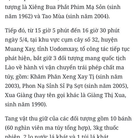
Media Pháp luật
tượng là Xiêng Bua Phắt Phim Mạ Sỏn (sinh
năm 1962) và Tao Mùa (sinh năm 2004).
Media Du lịch
Media Thế giới
Tiếp đó, từ 15 giờ 5 phút đến 16 giờ 30 phút
ngày 5/4, tại khu vực cụm cây số 32, huyện
Media Thể thao
Muang Xay, tỉnh Uodomxay, tổ công tác tiếp tục
Media Giáo dục
phát hiện, bắt giữ 3 đối tượng mang quốc tịch
Lào về hành vi vận chuyển trái phép chất ma
Media Y tế
túy, gồm: Khăm Phăn Xeng Xay Tị (sinh năm
Media Khoa học - Công nghệ
2003), Phon Nạ Sỉnh Sỉ Pạ Sợt (sinh năm 2005),
Xua Giàng (hay tên gọi khác là Giàng Thị Xua,
Media Môi trường
sinh năm 1990).
Ảnh
Tang vật thu giữ của các đối tượng gồm 10 bánh
Infographic
(60 nghìn viên ma túy tổng hợp), 3kg thuốc
phiện, 2 lọ nước lá khát và 1 túi lá khát.