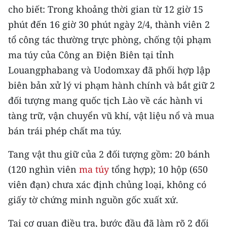
CHƯƠNG TRÌNH OCOP - MỖI XÃ
cho biết: Trong khoảng thời gian từ 12 giờ 15
MỘT SẢN PHẨM
phút đến 16 giờ 30 phút ngày 2/4, thành viên 2
tổ công tác thường trực phòng, chống tội phạm
RADIO
ma túy của Công an Điện Biên tại tỉnh
Louangphabang và Uodomxay đã phối hợp lập
MEDIA CENTER
biên bản xử lý vi phạm hành chính và bắt giữ 2
E-Magazine
đối tượng mang quốc tịch Lào về các hành vi
tàng trữ, vận chuyển vũ khí, vật liệu nổ và mua
Video
bán trái phép chất ma túy.
Media Chính trị
Tang vật thu giữ của 2 đối tượng gồm: 20 bánh
Media Kinh tế
(120 nghìn viên
ma túy
tổng hợp); 10 hộp (650
viên đạn) chưa xác định chủng loại, không có
Media Văn hóa
giấy tờ chứng minh nguồn gốc xuất xứ.
Media Xã hội
Tại cơ quan điều tra, bước đầu đã làm rõ 2 đối