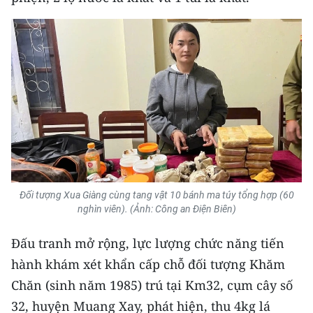
TIN MỚI
TIN ĐỊA PHƯƠNG
Trung du và miền núi phía Bắc
Đồng bằng sông Hồng
Bắc Trung Bộ
Duyên hải Nam Trung Bộ và Tây
Nguyên
Đối tượng Xua Giàng cùng tang vật 10 bánh ma túy tổng hợp (60
nghìn viên). (Ảnh: Công an Điện Biên)
Đông Nam Bộ
Đấu tranh mở rộng, lực lượng chức năng tiến
Đồng bằng sông Cửu Long
hành khám xét khẩn cấp chỗ đối tượng Khăm
Chuyên trang Hà Nội
Chăn (sinh năm 1985) trú tại Km32, cụm cây số
32, huyện Muang Xay, phát hiện, thu 4kg lá
Chuyên trang TP. Hồ Chí Minh