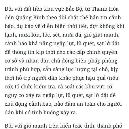
Media Pháp luật
Đối với đất liền khu vực Bắc Bộ, từ Thanh Hóa
Media Du lịch
đến Quảng Bình theo dõi chặt chẽ bản tin cảnh
báo, dự báo về diễn biến thời tiết, đợt không khí
Media Thế giới
lạnh, mưa lớn, lốc, sét, mưa đá, gió giật mạnh,
Media Thể thao
cảnh báo khả năng ngập lụt, lũ quét, sạt lở đất
để thông tin kịp thời cho các cấp chính quyền
Media Giáo dục
cơ sở và nhân dân chủ động biện pháp phòng
Media Y tế
tránh phù hợp, sẵn sàng lực lượng tại chỗ, kịp
thời hỗ trợ người dân khắc phục hậu quả (nếu
Media Khoa học - Công nghệ
có); tổ chức kiểm tra, rà soát các khu vực có
Media Môi trường
nguy cơ xảy ra ngập lụt, lũ quét, sạt lở đất để
chủ động cảnh báo, bảo đảm an toàn cho người
Ảnh
dân khi có tình huống xảy ra.
Infographic
Đối với gió mạnh trên biển (các tỉnh, thành phố