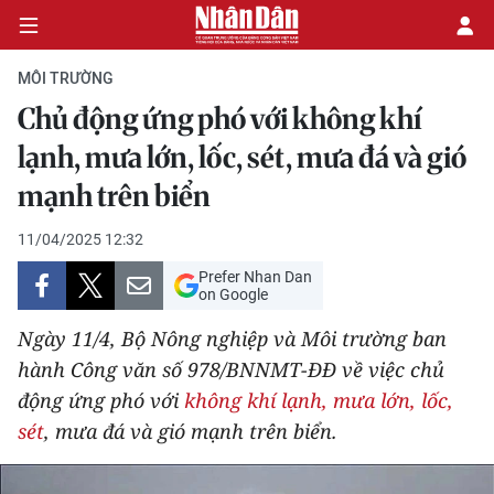
MÔI TRƯỜNG
Chủ động ứng phó với không khí
CHÍNH TRỊ
lạnh, mưa lớn, lốc, sét, mưa đá và gió
mạnh trên biển
KINH TẾ
11/04/2025 12:32
VĂN HÓA
Prefer Nhan Dan
on Google
XÃ HỘI
Ngày 11/4, Bộ Nông nghiệp và Môi trường ban
PHÁP LUẬT
hành Công văn số 978/BNNMT-ĐĐ về việc chủ
động ứng phó với
không khí lạnh, mưa lớn, lốc,
DU LỊCH
sét
, mưa đá và gió mạnh trên biển.
THẾ GIỚI