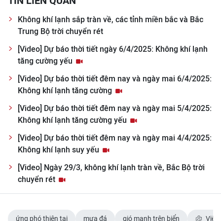
TIN LIÊN QUAN
ENGLISH
Không khí lạnh sắp tràn về, các tỉnh miền bắc và Bắc
中文
Trung Bộ trời chuyển rét
[Video] Dự báo thời tiết ngày 6/4/2025: Không khí lạnh
FRANÇAIS
tăng cường yếu
РУССКИЙ
[Video] Dự báo thời tiết đêm nay và ngày mai 6/4/2025:
Không khí lạnh tăng cường
ESPAÑOL
[Video] Dự báo thời tiết đêm nay và ngày mai 5/4/2025:
Không khí lạnh tăng cường yếu
한국어
[Video] Dự báo thời tiết đêm nay và ngày mai 4/4/2025:
Không khí lạnh suy yếu
[Video] Ngày 29/3, không khí lạnh tràn về, Bắc Bộ trời
chuyển rét
ứng phó thiên tai
mưa đá
gió mạnh trên biển
Việt