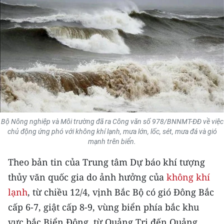
THỂ THAO
GIÁO DỤC
Y TẾ
KHOA HỌC - CÔNG NGHỆ
MÔI TRƯỜNG
Bộ Nông nghiệp và Môi trường đã ra Công văn số 978/BNNMT-ĐĐ về việc
BẠN ĐỌC
chủ động ứng phó với không khí lạnh, mưa lớn, lốc, sét, mưa đá và gió
mạnh trên biển.
KIỂM CHỨNG THÔNG TIN
Theo bản tin của Trung tâm Dự báo khí tượng
thủy văn quốc gia do ảnh hưởng của
không khí
TRI THỨC CHUYÊN SÂU
lạnh
, từ chiều 12/4, vịnh Bắc Bộ có gió Đông Bắc
54 DÂN TỘC VIỆT NAM
cấp 6-7, giật cấp 8-9, vùng biển phía bắc khu
vực bắc Biển Đông, từ Quảng Trị đến Quảng