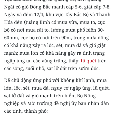
CHƯƠNG TRÌNH OCOP - MỖI XÃ
Ngãi có gió Đông Bắc mạnh cấp 5-6, giật cấp 7-8.
MỘT SẢN PHẨM
Ngày và đêm 12/4, khu vực Tây Bắc Bộ và Thanh
Hóa đến Quảng Bình có mưa vừa, mưa to, cục
RADIO
bộ có nơi mưa rất to, lượng mưa phổ biến 30-
60mm, cục bộ có nơi trên 90m, trong mưa dông
MEDIA CENTER
có khả năng xảy ra lốc, sét, mưa đá và gió giật
E-Magazine
mạnh; mưa lớn có khả năng gây ra tình trạng
ngập úng tại các vùng trũng, thấp;
lũ quét
trên
Video
các sông, suối nhỏ, sạt lở đất trên sườn dốc.
Media Chính trị
Để chủ động ứng phó với không khí lạnh, mưa
Media Kinh tế
lớn, lốc, sét, mưa đá, nguy cơ ngập úng, lũ quét,
Media Văn hóa
sạt lở đất và gió mạnh trên biển, Bộ Nông
nghiệp và Môi trường đề nghị ủy ban nhân dân
Media Xã hội
các tỉnh, thành phố: