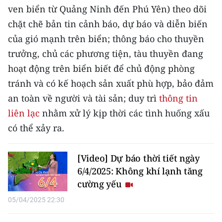
ven biển từ Quảng Ninh đến Phú Yên) theo dõi
TIN MỚI
chặt chẽ bản tin cảnh báo, dự báo và diễn biến
TIN ĐỊA PHƯƠNG
của gió mạnh trên biển; thông báo cho thuyền
trưởng, chủ các phương tiện, tàu thuyền đang
Trung du và miền núi phía Bắc
hoạt động trên biển biết để chủ động phòng
Đồng bằng sông Hồng
tránh và có kế hoạch sản xuất phù hợp, bảo đảm
an toàn về người và tài sản; duy trì
thông tin
Bắc Trung Bộ
liên lạc
nhằm xử lý kịp thời các tình huống xấu
Duyên hải Nam Trung Bộ và Tây
có thể xảy ra.
Nguyên
Đông Nam Bộ
[Video] Dự báo thời tiết ngày
6/4/2025: Không khí lạnh tăng
Đồng bằng sông Cửu Long
cường yếu
Chuyên trang Hà Nội
05/04/2025 22:30
Chuyên trang TP. Hồ Chí Minh