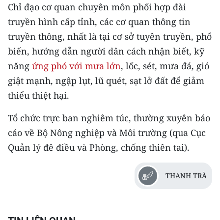
Chỉ đạo cơ quan chuyên môn phối hợp đài
CHUYÊN ĐỀ
truyền hình cấp tỉnh, các cơ quan thông tin
truyền thông, nhất là tại cơ sở tuyên truyền, phổ
CÁC CHUYÊN TRANG
biến, hướng dẫn người dân cách nhận biết, kỹ
năng
ứng phó với mưa lớn
, lốc, sét, mưa đá, gió
VỀ BÁO NHÂN DÂN
giật mạnh, ngập lụt, lũ quét, sạt lở đất để giảm
thiểu thiệt hại.
THỜI NAY
Tổ chức trực ban nghiêm túc, thường xuyên báo
NHÂN DÂN CUỐI TUẦN
cáo về Bộ Nông nghiệp và Môi trường (qua Cục
Quản lý đê điều và Phòng, chống thiên tai).
NHÂN DÂN HẰNG THÁNG
MUA BÁO
THANH TRÀ
ĐỌC BÁO IN