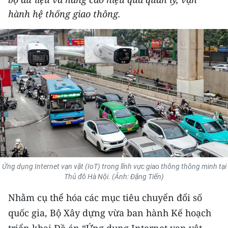
THỂ THAO
hành hệ thống giao thông.
GIÁO DỤC
Y TẾ
KHOA HỌC - CÔNG NGHỆ
MÔI TRƯỜNG
BẠN ĐỌC
KIỂM CHỨNG THÔNG TIN
Ứng dụng Internet vạn vật (IoT) trong lĩnh vực giao thông thông minh tại
Thủ đô Hà Nội. (Ảnh: Đặng Tiến)
TRI THỨC CHUYÊN SÂU
Nhằm cụ thể hóa các mục tiêu chuyển đổi số
54 DÂN TỘC VIỆT NAM
quốc gia, Bộ Xây dựng vừa ban hành Kế hoạch