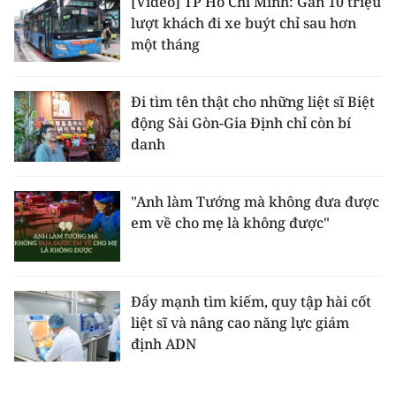
[Video] TP Hồ Chí Minh: Gần 10 triệu
lượt khách đi xe buýt chỉ sau hơn
một tháng
Đi tìm tên thật cho những liệt sĩ Biệt
động Sài Gòn-Gia Định chỉ còn bí
danh
"Anh làm Tướng mà không đưa được
em về cho mẹ là không được"
Đẩy mạnh tìm kiếm, quy tập hài cốt
liệt sĩ và nâng cao năng lực giám
định ADN