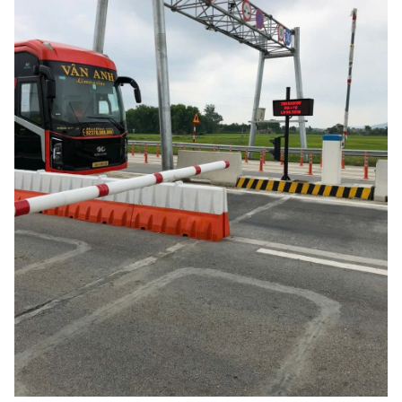
TIN MỚI
TIN ĐỊA PHƯƠNG
Trung du và miền núi phía Bắc
Đồng bằng sông Hồng
Bắc Trung Bộ
Duyên hải Nam Trung Bộ và Tây
Nguyên
Đông Nam Bộ
Đồng bằng sông Cửu Long
Chuyên trang Hà Nội
Chuyên trang TP. Hồ Chí Minh