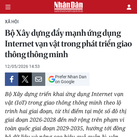
XÃ HỘI
Bộ Xây dựng đẩy mạnh ứng dụng
CHÍNH TRỊ
Internet vạn vật trong phát triển giao
thông thông minh
KINH TẾ
12/05/2026 14:53
VĂN HÓA
Prefer Nhan Dan
on Google
XÃ HỘI
Bộ Xây dựng triển khai ứng dụng Internet vạn
PHÁP LUẬT
vật (IoT) trong giao thông thông minh theo lộ
trình hai giai đoạn, từ thí điểm tại một số đô thị
DU LỊCH
giai đoạn 2026-2028 đến mở rộng trên phạm vi
toàn quốc giai đoạn 2029-2035, hướng tới đồng
THẾ GIỚI
bộ dữ liệu và nâng cao hiệu quả quản lý, vận