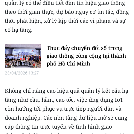
quản lý có thể điều tiết đèn tín hiệu giao thông
ENGLISH
theo thời gian thực, dự báo nguy cơ ùn tắc, đồng
中文
thời phát hiện, xử lý kịp thời các vi phạm và sự
cố hạ tầng.
FRANÇAIS
РУССКИЙ
Thúc đẩy chuyển đổi số trong
giao thông công cộng tại thành
ESPAÑOL
phố Hồ Chí Minh
23/04/2026 13:27
한국어
Không chỉ nâng cao hiệu quả quản lý kết cấu hạ
tầng như cầu, hầm, cao tốc, việc ứng dụng IoT
còn hướng tới phục vụ trực tiếp người dân và
doanh nghiệp. Các nền tảng dữ liệu mở sẽ cung
cấp thông tin trực tuyến về tình hình giao