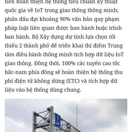
tiên hoàn thiện hệ thống tiêu chuẩn kỹ thuật
Media Pháp luật
quốc gia về IoT trong giao thông thông minh;
Media Du lịch
phấn đấu đạt khoảng 90% văn bản quy phạm
pháp luật liên quan được ban hành hoặc trình
Media Thế giới
ban hành. Bộ Xây dựng dự tính lựa chọn tối
Media Thể thao
thiểu 2 thành phố để triển khai thí điểm Trung
tâm điều hành thông minh tích hợp dữ liệu IoT
Media Giáo dục
giao thông. Đồng thời, 100% các tuyến cao tốc
Media Y tế
bắc-nam phía đông sẽ hoàn thiện hệ thống thu
Media Khoa học - Công nghệ
phí điện tử không dừng (ETC) và tích hợp dữ
liệu vào hệ thống dùng chung.
Media Môi trường
Ảnh
Infographic