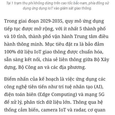
Tại 1 trạm thu phí không dừng trên cao tốc bắc-nam, phía đông sử
dụng ứng dụng IoT vào giám sát giao thông.
CHUYÊN ĐỀ
Trong giai đoạn 2029-2035, quy mô ứng dụng
CÁC CHUYÊN TRANG
tiếp tục được mở rộng, với ít nhất 5 thành phố
và 10 tỉnh, thành phố vận hành Trung tâm điều
VỀ BÁO NHÂN DÂN
hành thông minh. Mục tiêu đặt ra là bảo đảm
100% dữ liệu IoT giao thông được chuẩn hóa,
THỜI NAY
sẵn sàng kết nối, chia sẻ liên thông giữa Bộ Xây
NHÂN DÂN CUỐI TUẦN
dựng, Bộ Công an và các địa phương.
NHÂN DÂN HẰNG THÁNG
Điểm nhấn của kế hoạch là việc ứng dụng các
công nghệ tiên tiến như trí tuệ nhân tạo (AI),
MUA BÁO
điện toán biên (Edge Computing) và mạng 5G
để xử lý, phân tích dữ liệu lớn. Thông qua hệ
ĐỌC BÁO IN
thống cảm biến, camera IoT và radar, cơ quan