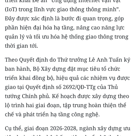
triển khai Đề án “Ứng dụng Internet vạn vật
CHƯƠNG TRÌNH OCOP - MỖI XÃ
(IoT) trong lĩnh vực giao thông thông minh”.
MỘT SẢN PHẨM
Đây được xác định là bước đi quan trọng, góp
phần hiện đại hóa hạ tầng, nâng cao năng lực
RADIO
quản lý và tối ưu hóa hệ thống giao thông trong
MEDIA CENTER
thời gian tới.
E-Magazine
Theo Quyết định do Thứ trưởng Lê Anh Tuấn ký
ban hành, Bộ Xây dựng đặt mục tiêu tổ chức
Video
triển khai đồng bộ, hiệu quả các nhiệm vụ được
Media Chính trị
giao tại Quyết định số 2692/QĐ-TTg của Thủ
tướng Chính phủ. Kế hoạch được xây dựng theo
Media Kinh tế
lộ trình hai giai đoạn, tập trung hoàn thiện thể
Media Văn hóa
chế và phát triển hạ tầng công nghệ.
Media Xã hội
Cụ thể, giai đoạn 2026-2028, ngành xây dựng ưu