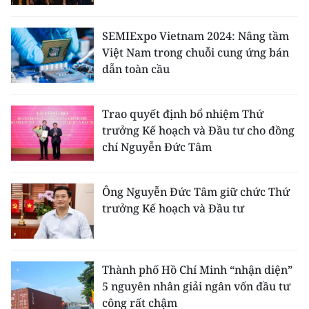
Media Pháp luật
Media Du lịch
SEMIExpo Vietnam 2024: Nâng tầm
Việt Nam trong chuỗi cung ứng bán
Media Thế giới
dẫn toàn cầu
Media Thể thao
Trao quyết định bổ nhiệm Thứ
Media Giáo dục
trưởng Kế hoạch và Đầu tư cho đồng
chí Nguyễn Đức Tâm
Media Y tế
Media Khoa học - Công nghệ
Ông Nguyễn Đức Tâm giữ chức Thứ
trưởng Kế hoạch và Đầu tư
Media Môi trường
Ảnh
Thành phố Hồ Chí Minh “nhận diện”
Infographic
5 nguyên nhân giải ngân vốn đầu tư
công rất chậm