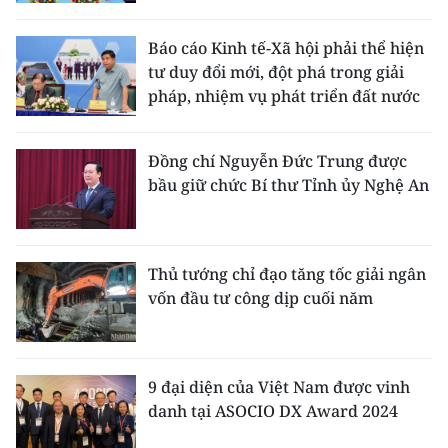
CHƯƠNG TRÌNH OCOP - MỖI XÃ
MỘT SẢN PHẨM
Báo cáo Kinh tế-Xã hội phải thể hiện
tư duy đổi mới, đột phá trong giải
pháp, nhiệm vụ phát triển đất nước
RADIO
MEDIA CENTER
Đồng chí Nguyễn Đức Trung được
bầu giữ chức Bí thư Tỉnh ủy Nghệ An
E-Magazine
Video
Thủ tướng chỉ đạo tăng tốc giải ngân
Media Chính trị
vốn đầu tư công dịp cuối năm
Media Kinh tế
Media Văn hóa
9 đại diện của Việt Nam được vinh
danh tại ASOCIO DX Award 2024
Media Xã hội