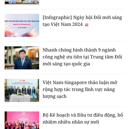
CHUYÊN ĐỀ
[Infographic] Ngày hội Đổi mới sáng
tạo Việt Nam 2024
CÁC CHUYÊN TRANG
VỀ BÁO NHÂN DÂN
Nhanh chóng hình thành 9 ngành
công nghệ ưu tiên tại Trung tâm Đổi
THỜI NAY
mới sáng tạo quốc gia
NHÂN DÂN CUỐI TUẦN
Việt Nam-Singapore thảo luận mở
NHÂN DÂN HẰNG THÁNG
rộng hợp tác trong lĩnh vực năng
lượng sạch
MUA BÁO
ĐỌC BÁO IN
Bộ Kế hoạch và Đầu tư điều động, bổ
nhiệm nhiều nhân sự mới