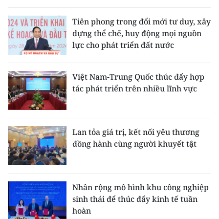
THỂ THAO
Tiên phong trong đổi mới tư duy, xây
dựng thể chế, huy động mọi nguồn
GIÁO DỤC
lực cho phát triển đất nước
Y TẾ
Việt Nam-Trung Quốc thúc đẩy hợp
KHOA HỌC - CÔNG NGHỆ
tác phát triển trên nhiều lĩnh vực
MÔI TRƯỜNG
BẠN ĐỌC
Lan tỏa giá trị, kết nối yêu thương
đồng hành cùng người khuyết tật
KIỂM CHỨNG THÔNG TIN
TRI THỨC CHUYÊN SÂU
Nhân rộng mô hình khu công nghiệp
sinh thái để thúc đẩy kinh tế tuần
54 DÂN TỘC VIỆT NAM
hoàn