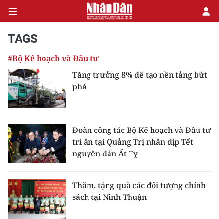
TAGS
#Bộ Kế hoạch và Đầu tư
CHÍNH TRỊ
Tăng trưởng 8% để tạo nền tảng bứt
phá
KINH TẾ
VĂN HÓA
Đoàn công tác Bộ Kế hoạch và Đầu tư
XÃ HỘI
tri ân tại Quảng Trị nhân dịp Tết
nguyên đán Ất Tỵ
PHÁP LUẬT
DU LỊCH
Thăm, tặng quà các đối tượng chính
sách tại Ninh Thuận
THẾ GIỚI