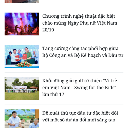
TIN MỚI
Chương trình nghệ thuật đặc biệt
TIN ĐỊA PHƯƠNG
chào mừng Ngày Phụ nữ Việt Nam
20/10
Trung du và miền núi phía Bắc
Đồng bằng sông Hồng
Tăng cường công tác phối hợp giữa
Bộ Công an và Bộ Kế hoạch và Đầu tư
Bắc Trung Bộ
Duyên hải Nam Trung Bộ và Tây
Nguyên
Khởi động giải golf từ thiện "Vì trẻ
em Việt Nam - Swing for the Kids"
Đông Nam Bộ
lần thứ 17
Đồng bằng sông Cửu Long
Đề xuất thủ tục đầu tư đặc biệt đối
Chuyên trang Hà Nội
với một số dự án đổi mới sáng tạo
Chuyên trang TP. Hồ Chí Minh