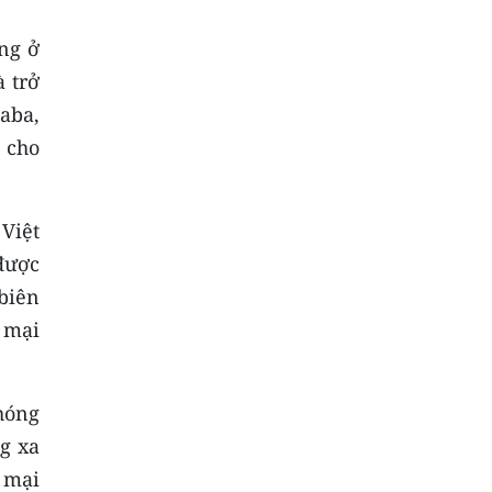
ng ở
 trở
aba,
 cho
Việt
được
biên
 mại
hóng
g xa
 mại