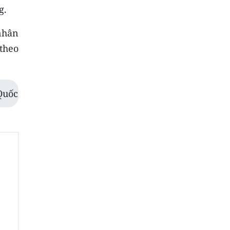
g.
nhân
theo
Quốc