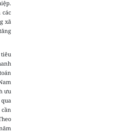
iệp.
 các
g xã
tăng
 tiêu
hanh
toán
 Nam
h ưu
 qua
 cần
Theo
 năm