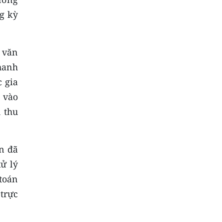
ng kỳ
 văn
hanh
 gia
 vào
 thu
n đã
ử lý
toán
trực