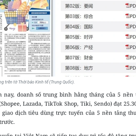
ng trên tờ Thời báo Kinh tế (Trung Quốc).
m nay, doanh số trung bình hằng tháng của 5 nền 
Shopee, Lazada, TikTok Shop, Tiki, Sendo) đạt 25.3
ố giao dịch tiêu dùng trực tuyến của 5 nền tảng th
trước.
yến tại Việt Nam sẽ tiếp tục duy trì tốc độ tăng t