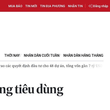
MUA BÁO
TIN MỚI
TIN ĐỊA PHƯƠNG
NHẬN TIN
Đăng nhập
THỜI NAY
NHÂN DÂN CUỐI TUẦN
NHÂN DÂN HẰNG THÁNG
ác quyết định đầu tư cho 48 dự án, tổng vốn gần 7 tỷ USD
Th
ng tiêu dùng