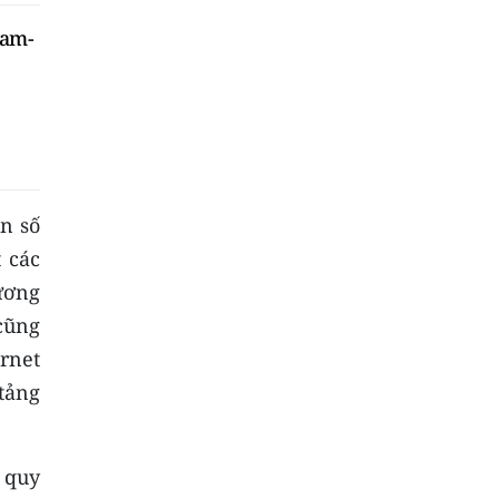
Nam-
ân số
 các
hương
cũng
ernet
tảng
 quy