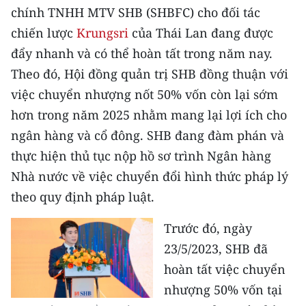
chính TNHH MTV SHB (SHBFC) cho đối tác
TIN MỚI
chiến lược
Krungsri
của Thái Lan đang được
TIN ĐỊA PHƯƠNG
đẩy nhanh và có thể hoàn tất trong năm nay.
Theo đó, Hội đồng quản trị SHB đồng thuận với
Trung du và miền núi phía Bắc
việc chuyển nhượng nốt 50% vốn còn lại sớm
Đồng bằng sông Hồng
hơn trong năm 2025 nhằm mang lại lợi ích cho
ngân hàng và cổ đông. SHB đang đàm phán và
Bắc Trung Bộ
thực hiện thủ tục nộp hồ sơ trình Ngân hàng
Duyên hải Nam Trung Bộ và Tây
Nhà nước về việc chuyển đổi hình thức pháp lý
Nguyên
theo quy định pháp luật.
Đông Nam Bộ
Trước đó, ngày
Đồng bằng sông Cửu Long
23/5/2023, SHB đã
hoàn tất việc chuyển
Chuyên trang Hà Nội
nhượng 50% vốn tại
Chuyên trang TP. Hồ Chí Minh