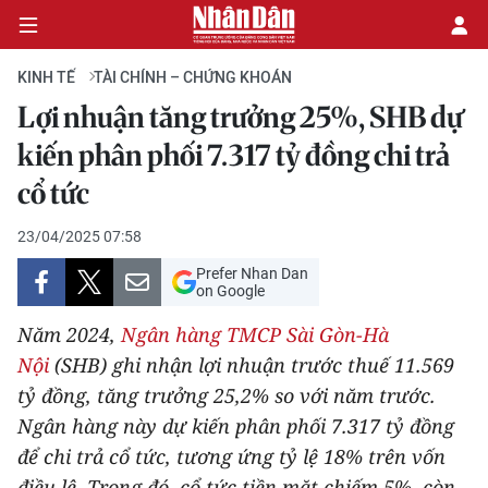
KINH TẾ
TÀI CHÍNH – CHỨNG KHOÁN
Lợi nhuận tăng trưởng 25%, SHB dự
CHÍNH TRỊ
kiến phân phối 7.317 tỷ đồng chi trả
cổ tức
KINH TẾ
23/04/2025 07:58
VĂN HÓA
Prefer Nhan Dan
on Google
XÃ HỘI
Năm 2024,
Ngân hàng TMCP Sài Gòn-Hà
PHÁP LUẬT
Nội
(SHB) ghi nhận lợi nhuận trước thuế 11.569
tỷ đồng, tăng trưởng 25,2% so với năm trước.
DU LỊCH
Ngân hàng này dự kiến phân phối 7.317 tỷ đồng
để chi trả cổ tức, tương ứng tỷ lệ 18% trên vốn
THẾ GIỚI
điều lệ. Trong đó, cổ tức tiền mặt chiếm 5%, còn