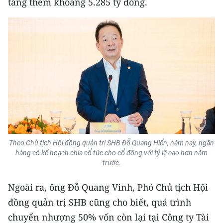
tăng thêm khoảng 5.285 tỷ đồng.
Media Pháp luật
Media Du lịch
Media Thế giới
Media Thể thao
Media Giáo dục
Media Y tế
Media Khoa học - Công nghệ
Theo Chủ tịch Hội đồng quản trị SHB Đỗ Quang Hiển, năm nay, ngân
hàng có kế hoạch chia cổ tức cho cổ đông với tỷ lệ cao hơn năm
Media Môi trường
trước.
Ảnh
Ngoài ra, ông Đỗ Quang Vinh, Phó Chủ tịch Hội
Infographic
đồng quản trị SHB cũng cho biết, quá trình
chuyển nhượng 50% vốn còn lại tại Công ty Tài