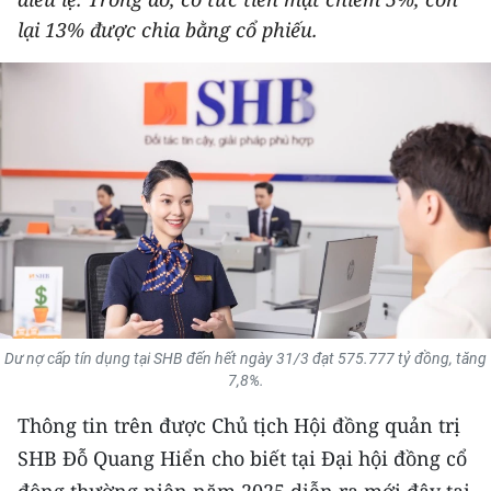
THỂ THAO
lại 13% được chia bằng cổ phiếu.
GIÁO DỤC
Y TẾ
KHOA HỌC - CÔNG NGHỆ
MÔI TRƯỜNG
BẠN ĐỌC
KIỂM CHỨNG THÔNG TIN
Dư nợ cấp tín dụng tại SHB đến hết ngày 31/3 đạt 575.777 tỷ đồng, tăng
7,8%.
TRI THỨC CHUYÊN SÂU
Thông tin trên được Chủ tịch Hội đồng quản trị
54 DÂN TỘC VIỆT NAM
SHB Đỗ Quang Hiển cho biết tại Đại hội đồng cổ