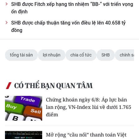
SHB được Fitch xếp hạng tín nhiệm “BB-“ với triển vọng
ổn định
SHB được chấp thuận tăng vốn điều lệ lên 40.658 tỷ
đồng
tổng tài sản
lợi nhuận
chia cổ tức
SHB
chính sác
CÓ THỂ BẠN QUAN TÂM
Chứng khoán ngày 6/8: Áp lực bán
lan rộng, VN-Index lùi về dưới 1.765
điểm
Mở rộng “cầu nối” thanh toán Việt