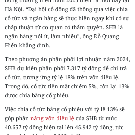
đông thường niên năm 2025 diễn ra mới đây tại
CHƯƠNG TRÌNH OCOP - MỖI XÃ
Hà Nội. “Đại hội cổ đông đã thông qua việc chia
MỘT SẢN PHẨM
cổ tức và ngân hàng sẽ thực hiện ngay khi có sự
chấp thuận từ cơ quan có thẩm quyền. SHB là
RADIO
ngân hàng nói ít, làm nhiều”, ông Đỗ Quang
MEDIA CENTER
Hiển khẳng định.
E-Magazine
Theo phương án phân phối lợi nhuận năm 2024,
SHB dự kiến phân phối 7.317 tỷ đồng để chi trả
Video
cổ tức, tương ứng tỷ lệ 18% trên vốn điều lệ.
Media Chính trị
Trong đó, cổ tức tiền mặt chiếm 5%, còn lại 13%
được chia bằng cổ phiếu.
Media Kinh tế
Việc chia cổ tức bằng cổ phiếu với tỷ lệ 13% sẽ
Media Văn hóa
góp phần
nâng vốn điều lệ
của SHB từ mức
Media Xã hội
40.657 tỷ đồng hiện tại lên 45.942 tỷ đồng, tức