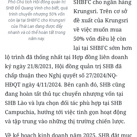
SHBFC cho ngân hàng
Phó Chủ tịch Hội đồng quản trị
SHB Đỗ Quang Vinh cho biết, quá
Krungsri. Trên cơ sở
CHUYÊN ĐỀ
trình chuyển nhượng 50% vốn
đề xuất của Krungsri
còn lại tại SHBFC cho Krungsri
của Thái Lan đang được đẩy
CÁC CHUYÊN TRANG
về việc muốn mua
nhanh và có thể hoàn tất trong
50% vốn điều lệ còn
năm nay.
lại tại SHBFC sớm hơn
VỀ BÁO NHÂN DÂN
lộ trình đã thống nhất tại Hợp đồng liên doanh
THỜI NAY
ký ngày 21/8/2021, Hội đồng quản trị SHB đã
chấp thuận theo Nghị quyết số 27/2024/NQ-
NHÂN DÂN CUỐI TUẦN
HĐQT ngày 4/11/2024. Bên cạnh đó, SHB cũng
NHÂN DÂN HẰNG THÁNG
đang hoàn tất thủ tục chuyển nhượng vốn tại
SHB Lào và lựa chọn đối tác phù hợp tại SHB
MUA BÁO
Campuchia, hướng tới việc tinh gọn hoạt động
và tập trung vào những thị trường chiến lược.
ĐỌC BÁO IN
Về kế hoạch kinh doanh năm 2025, SHB đặt mục