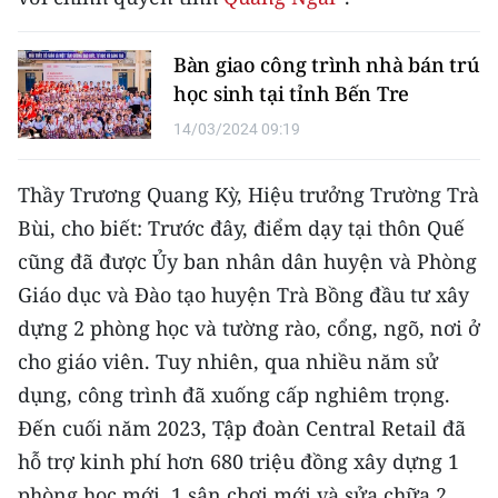
CHUYÊN ĐỀ
Bàn giao công trình nhà bán trú
học sinh tại tỉnh Bến Tre
CÁC CHUYÊN TRANG
14/03/2024 09:19
VỀ BÁO NHÂN DÂN
Thầy Trương Quang Kỳ, Hiệu trưởng Trường Trà
THỜI NAY
Bùi, cho biết: Trước đây, điểm dạy tại thôn Quế
cũng đã được Ủy ban nhân dân huyện và Phòng
NHÂN DÂN CUỐI TUẦN
Giáo dục và Đào tạo huyện Trà Bồng đầu tư xây
dựng 2 phòng học và tường rào, cổng, ngõ, nơi ở
NHÂN DÂN HẰNG THÁNG
cho giáo viên. Tuy nhiên, qua nhiều năm sử
MUA BÁO
dụng, công trình đã xuống cấp nghiêm trọng.
Đến cuối năm 2023, Tập đoàn Central Retail đã
ĐỌC BÁO IN
hỗ trợ kinh phí hơn 680 triệu đồng xây dựng 1
phòng học mới, 1 sân chơi mới và sửa chữa 2