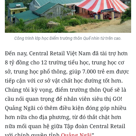
TIN MỚI
TIN ĐỊA PHƯƠNG
Trung du và miền núi phía Bắc
Công trình lớp học Điểm trường thôn Quế nhìn từ trên cao.
Đồng bằng sông Hồng
Đến nay, Central Retail Việt Nam đã tài trợ hơn
Bắc Trung Bộ
8 tỷ đồng cho 12 trường tiểu học, trung học cơ
sở, trung học phổ thông, giúp 7.000 trẻ em được
Duyên hải Nam Trung Bộ và Tây
tiếp cận với cơ sở vật chất học đường tốt hơn.
Nguyên
Chúng tôi kỳ vọng, điểm trường thôn Quế sẽ là
Đông Nam Bộ
cầu nối quan trọng để nhân viên siêu thị GO!
Quảng Ngãi có thêm điều kiện đóng góp nhiều
Đồng bằng sông Cửu Long
hơn nữa cho địa phương, từ đó thắt chặt hơn
Chuyên trang Hà Nội
nữa mối quan hệ giữa Tập đoàn Central Retail
với chính quyền tỉnh
Quảng Ngãi
”.
Chuyên trang TP. Hồ Chí Minh