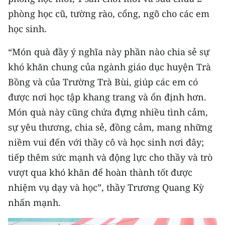
ENGLISH
phòng học cũ, tường rào, cổng, ngõ cho các em
học sinh.
中文
“Món quà đầy ý nghĩa này phần nào chia sẻ sự
FRANÇAIS
khó khăn chung của ngành giáo dục huyện Trà
РУССКИЙ
Bồng và của Trường Trà Bùi, giúp các em có
được nơi học tập khang trang và ổn định hơn.
ESPAÑOL
Món quà này cũng chứa đựng nhiều tình cảm,
sự yêu thương, chia sẻ, đồng cảm, mang những
한국어
niềm vui đến với thầy cô và học sinh nơi đây;
tiếp thêm sức mạnh và động lực cho thầy và trò
vượt qua khó khăn để hoàn thành tốt được
nhiệm vụ dạy và học”, thầy Trương Quang Kỳ
nhấn mạnh.