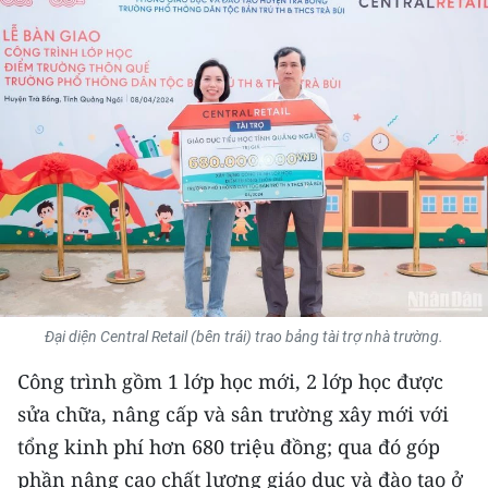
THỂ THAO
GIÁO DỤC
Y TẾ
KHOA HỌC - CÔNG NGHỆ
MÔI TRƯỜNG
BẠN ĐỌC
Đại diện Central Retail (bên trái) trao bảng tài trợ nhà trường.
KIỂM CHỨNG THÔNG TIN
Công trình gồm 1 lớp học mới, 2 lớp học được
TRI THỨC CHUYÊN SÂU
sửa chữa, nâng cấp và sân trường xây mới với
54 DÂN TỘC VIỆT NAM
tổng kinh phí hơn 680 triệu đồng; qua đó góp
phần nâng cao chất lượng giáo dục và đào tạo ở