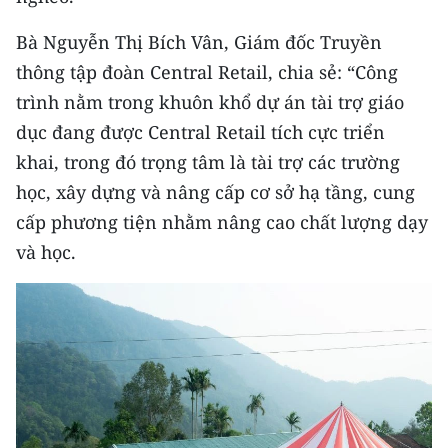
Media Pháp luật
Bà Nguyễn Thị Bích Vân, Giám đốc Truyền
Media Du lịch
thông tập đoàn Central Retail, chia sẻ: “Công
Media Thế giới
trình nằm trong khuôn khổ dự án tài trợ giáo
dục đang được Central Retail tích cực triển
Media Thể thao
khai, trong đó trọng tâm là tài trợ các trường
Media Giáo dục
học, xây dựng và nâng cấp cơ sở hạ tầng, cung
cấp phương tiện nhằm nâng cao chất lượng dạy
Media Y tế
và học.
Media Khoa học - Công nghệ
Media Môi trường
Ảnh
Infographic