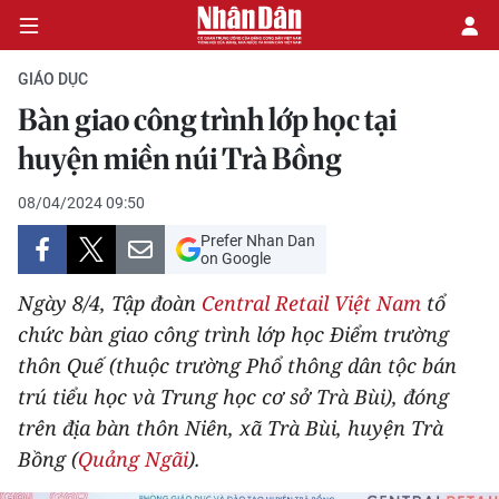
GIÁO DỤC
Bàn giao công trình lớp học tại
CHÍNH TRỊ
huyện miền núi Trà Bồng
KINH TẾ
08/04/2024 09:50
Prefer Nhan Dan
VĂN HÓA
on Google
Ngày 8/4, Tập đoàn
Central Retail Việt Nam
tổ
XÃ HỘI
chức bàn giao công trình lớp học Điểm trường
thôn Quế (thuộc trường Phổ thông dân tộc bán
PHÁP LUẬT
trú tiểu học và Trung học cơ sở Trà Bùi), đóng
DU LỊCH
trên địa bàn thôn Niên, xã Trà Bùi, huyện Trà
Bồng (
Quảng Ngãi
).
THẾ GIỚI