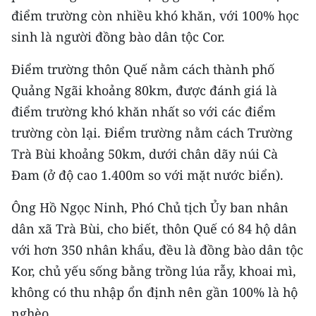
CHƯƠNG TRÌNH OCOP - MỖI XÃ
điểm trường còn nhiều khó khăn, với 100% học
MỘT SẢN PHẨM
sinh là người đồng bào dân tộc Cor.
Điểm trường thôn Quế nằm cách thành phố
RADIO
Quảng Ngãi khoảng 80km, được đánh giá là
MEDIA CENTER
điểm trường khó khăn nhất so với các điểm
trường còn lại. Điểm trường nằm cách Trường
E-Magazine
Trà Bùi khoảng 50km, dưới chân dãy núi Cà
Video
Đam (ở độ cao 1.400m so với mặt nước biển).
Media Chính trị
Ông Hồ Ngọc Ninh, Phó Chủ tịch Ủy ban nhân
dân xã Trà Bùi, cho biết, thôn Quế có 84 hộ dân
Media Kinh tế
với hơn 350 nhân khẩu, đều là đồng bào dân tộc
Media Văn hóa
Kor, chủ yếu sống bằng trồng lúa rẫy, khoai mì,
Media Xã hội
không có thu nhập ổn định nên gần 100% là hộ
nghèo.